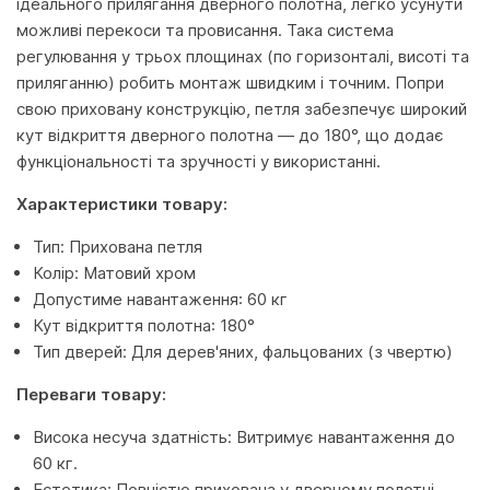
ідеального прилягання дверного полотна, легко усунути
можливі перекоси та провисання. Така система
регулювання у трьох площинах (по горизонталі, висоті та
приляганню) робить монтаж швидким і точним. Попри
свою приховану конструкцію, петля забезпечує широкий
кут відкриття дверного полотна — до 180°, що додає
функціональності та зручності у використанні.
Характеристики товару:
Тип: Прихована петля
Колір: Матовий хром
Допустиме навантаження: 60 кг
Кут відкриття полотна: 180°
Тип дверей: Для дерев'яних, фальцованих (з чвертю)
Переваги товару:
Висока несуча здатність: Витримує навантаження до
60 кг.
Естетика: Повністю прихована у дверному полотні,