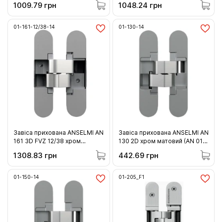
1009.79 грн
1048.24 грн
01-161-12/38-14
01-130-14
Завіса прихована ANSELMI AN
Завіса прихована ANSELMI AN
161 3D FVZ 12/38 хром
130 2D хром матовий (AN 014)
матовий (AN 014) 60кг (01-
20кг (01-130-14 )
1308.83 грн
442.69 грн
161-12/38-14)
01-150-14
01-205_F1