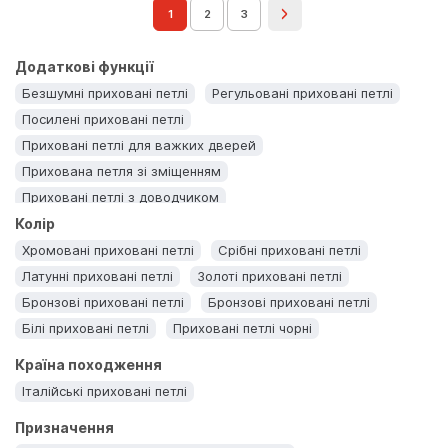
1
2
3
Додаткові функції
Безшумні приховані петлі
Регульовані приховані петлі
Посилені приховані петлі
Приховані петлі для важких дверей
Прихована петля зі зміщенням
Приховані петлі з доводчиком
Колір
Хромовані приховані петлі
Срібні приховані петлі
Латунні приховані петлі
Золоті приховані петлі
Бронзові приховані петлі
Бронзові приховані петлі
Білі приховані петлі
Приховані петлі чорні
Країна походження
Італійські приховані петлі
Призначення