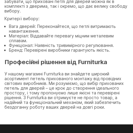
забувати, що приховані петлі для дверей можна як в
комплекті з дверима, так і окремо, що дає велику свободу
вибору.
Критерії вибору:
Вага дверей: Переконайтеся, що петлі витримають
навантаження.
Матеріал: Віддавайте перевагу міцним металевим
сплавам.
Функціонал: Наявність тривимірного регулювання.
Бренд: Перевірені виробники гарантують якість.
Професійні рішення від Furniturka
У нашому магазині Furniturka ви знайдете широкий
асортимент петель прихованого монтажу від провідних
світових виробників. Ми розуміємо, що вибір прихованих
петель для дверей – це крок до створення ідеального
простору, і тому пропонуємо лише якісні та перевірені
рішення. З Furniturka ви отримуєте не просто товар, а
надійний та функціональний механізм, який забезпечить
бездоганну роботу ваших дверей на довгі роки.