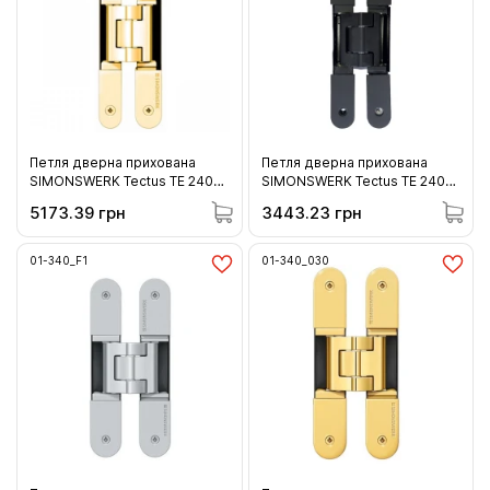
Петля дверна прихована
Петля дверна прихована
SIMONSWERK Tectus TE 240
SIMONSWERK Tectus TE 240
3D золото матове 60 кг (01-
3D RAL 9005 чорна матова
5173.39 грн
3443.23 грн
240_047)
60 кг (01-240_9005)
01-340_F1
01-340_030