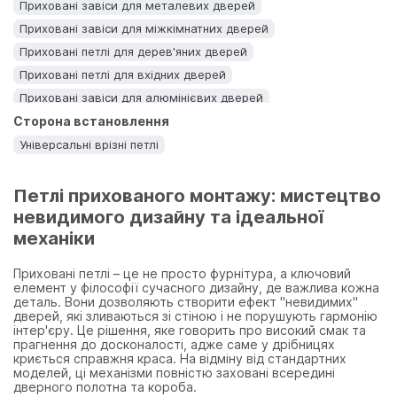
Приховані завіси для металевих дверей
Приховані завіси для міжкімнатних дверей
Приховані петлі для дерев'яних дверей
Приховані петлі для вхідних дверей
Приховані завіси для алюмінієвих дверей
Сторона встановлення
Універсальні врізні петлі
Петлі прихованого монтажу: мистецтво
невидимого дизайну та ідеальної
механіки
Приховані петлі – це не просто фурнітура, а ключовий
елемент у філософії сучасного дизайну, де важлива кожна
деталь. Вони дозволяють створити ефект "невидимих"
дверей, які зливаються зі стіною і не порушують гармонію
інтер'єру. Це рішення, яке говорить про високий смак та
прагнення до досконалості, адже саме у дрібницях
криється справжня краса. На відміну від стандартних
моделей, ці механізми повністю заховані всередині
дверного полотна та короба.