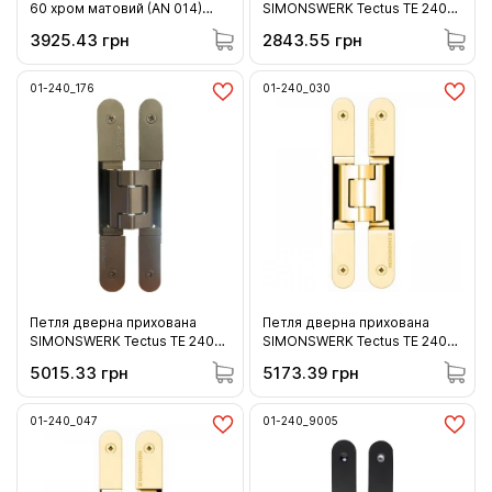
60 хром матовий (AN 014)
SIMONSWERK Tectus TE 240
60кг (01-107-C60-14 )
3D F1 хром матовий 60 кг
3925.43 грн
2843.55 грн
(01-240_F1)
01-240_176
01-240_030
Петля дверна прихована
Петля дверна прихована
SIMONSWERK Tectus TE 240
SIMONSWERK Tectus TE 240
3D темна бронза (176) 60 кг
3D латунь полірована
5015.33 грн
5173.39 грн
(01-240_176)
(золото) 60 кг (01-240_030)
01-240_047
01-240_9005