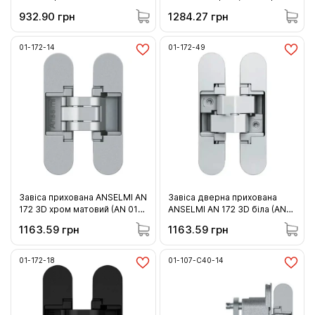
60кг (01-170-14 )
60 кг
932.90 грн
1284.27 грн
01-172-14
01-172-49
Завіса прихована ANSELMI AN
Завіса дверна прихована
172 3D хром матовий (AN 014)
ANSELMI AN 172 3D біла (AN
60кг (01-172-14)
049) 60 кг (01-172-49)
1163.59 грн
1163.59 грн
01-172-18
01-107-C40-14