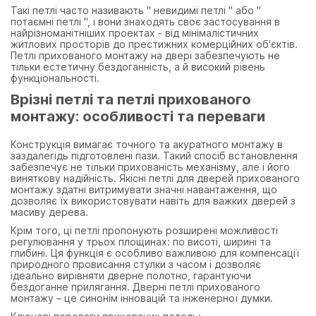
Такі петлі часто називають " невидимі петлі " або "
потаємні петлі ", і вони знаходять своє застосування в
найрізноманітніших проектах - від мінімалістичних
житлових просторів до престижних комерційних об'єктів.
Петлі прихованого монтажу на двері забезпечують не
тільки естетичну бездоганність, а й високий рівень
функціональності.
Врізні петлі та петлі прихованого
монтажу: особливості та переваги
Конструкція вимагає точного та акуратного монтажу в
заздалегідь підготовлені пази. Такий спосіб встановлення
забезпечує не тільки прихованість механізму, але і його
виняткову надійність. Якісні петлі для дверей прихованого
монтажу здатні витримувати значні навантаження, що
дозволяє їх використовувати навіть для важких дверей з
масиву дерева.
Крім того, ці петлі пропонують розширені можливості
регулювання у трьох площинах: по висоті, ширині та
глибині. Ця функція є особливо важливою для компенсації
природного провисання стулки з часом і дозволяє
ідеально вирівняти дверне полотно, гарантуючи
бездоганне прилягання. Дверні петлі прихованого
монтажу – це синонім інновацій та інженерної думки.