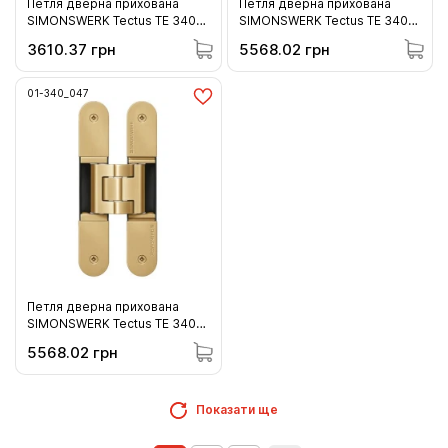
Петля дверна прихована
Петля дверна прихована
SIMONSWERK Tectus TE 340
SIMONSWERK Tectus TE 340
F1 хром матовий 80 кг (01-
3D латунь полірована
3610.37 грн
5568.02 грн
340_F1)
(золото) 80 кг (01-340_030)
01-340_047
Петля дверна прихована
SIMONSWERK Tectus TE 340
3D золото матове 80 кг (01-
5568.02 грн
340_047)
Показати ще