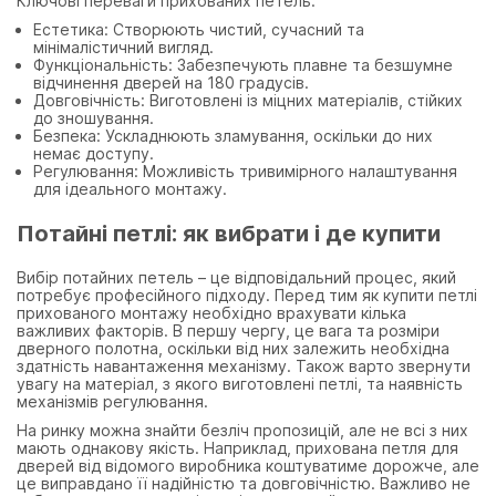
Ключові переваги прихованих петель:
Естетика: Створюють чистий, сучасний та
мінімалістичний вигляд.
Функціональність: Забезпечують плавне та безшумне
відчинення дверей на 180 градусів.
Довговічність: Виготовлені із міцних матеріалів, стійких
до зношування.
Безпека: Ускладнюють зламування, оскільки до них
немає доступу.
Регулювання: Можливість тривимірного налаштування
для ідеального монтажу.
Потайні петлі: як вибрати і де купити
Вибір потайних петель – це відповідальний процес, який
потребує професійного підходу. Перед тим як купити петлі
прихованого монтажу необхідно врахувати кілька
важливих факторів. В першу чергу, це вага та розміри
дверного полотна, оскільки від них залежить необхідна
здатність навантаження механізму. Також варто звернути
увагу на матеріал, з якого виготовлені петлі, та наявність
механізмів регулювання.
На ринку можна знайти безліч пропозицій, але не всі з них
мають однакову якість. Наприклад, прихована петля для
дверей від відомого виробника коштуватиме дорожче, але
це виправдано її надійністю та довговічністю. Важливо не