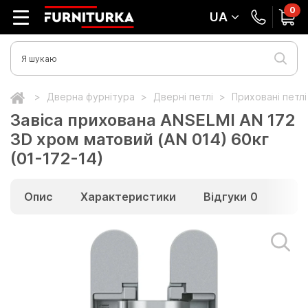
0
UA
Дверна фурнітура
Дверні петлі
Приховані петл
Завіса прихована ANSELMI AN 172
3D хром матовий (AN 014) 60кг
(01-172-14)
Опис
Характеристики
Відгуки
0