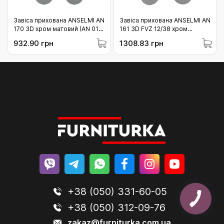
Завіса прихована ANSELMI AN
Завіса прихована ANSELMI AN
170 3D хром матовий (AN 014)
161 3D FVZ 12/38 хром
60кг (01-170-14 )
матовий (AN 014) 60кг (01-
932.90 грн
1308.83 грн
161-12/38-14)
+38 (050) 331-60-05
+38 (050) 312-09-76
zakaz@furniturka.com.ua