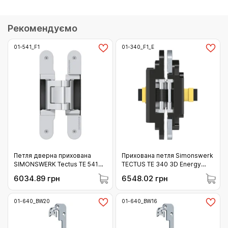
Рекомендуємо
01-541_F1
01-340_F1_E
Петля дверна прихована
Прихована петля Simonswerk
SIMONSWERK Tectus TE 541
TECTUS TE 340 3D Energy
3D FVZ F1 хром матовий 100
колір F1 (хром матовий) 80 кг
6034.89 грн
6548.02 грн
кг (01-541_F1)
(01-340_F1_E)
01-640_BW20
01-640_BW16