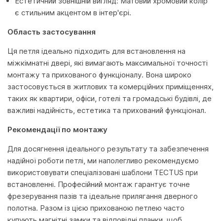
Естетичний зовнішній вигляд: Матовий хромовий колір
є стильним акцентом в інтер'єрі.
Область застосування
Ця петля ідеально підходить для встановлення на
міжкімнатні двері, які вимагають максимальної точності
монтажу та прихованого функціоналу. Вона широко
застосовується в житлових та комерційних приміщеннях,
таких як квартири, офіси, готелі та громадські будівлі, де
важливі надійність, естетика та прихований функціонал.
Рекомендації по монтажу
Для досягнення ідеального результату та забезпечення
надійної роботи петлі, ми наполегливо рекомендуємо
використовувати спеціалізовані шаблони TECTUS при
встановленні. Професійний монтаж гарантує точне
фрезерування пазів та ідеальне прилягання дверного
полотна. Разом із цією прихованою петлею часто
купують магнітні замки та відповідні планки, щоб