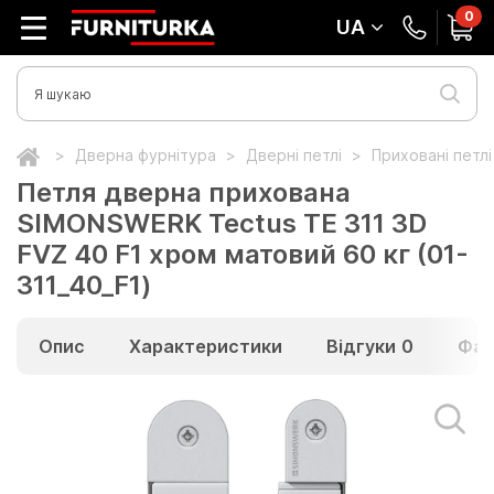
0
UA
Дверна фурнітура
Дверні петлі
Приховані петл
Петля дверна прихована
SIMONSWERK Tectus TE 311 3D
FVZ 40 F1 хром матовий 60 кг (01-
311_40_F1)
Опис
Характеристики
Відгуки
0
Фай