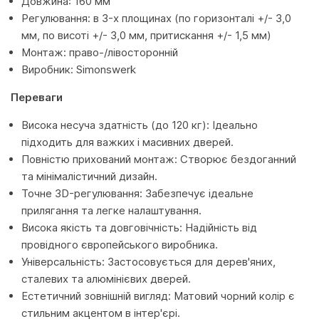
Довжина: 160 мм
Регулювання: в 3-х площинах (по горизонталі +/- 3,0
мм, по висоті +/- 3,0 мм, притискання +/- 1,5 мм)
Монтаж: право-/лівосторонній
Виробник: Simonswerk
Переваги
Висока несуча здатність (до 120 кг): Ідеально
підходить для важких і масивних дверей.
Повністю прихований монтаж: Створює бездоганний
та мінімалістичний дизайн.
Точне 3D-регулювання: Забезпечує ідеальне
прилягання та легке налаштування.
Висока якість та довговічність: Надійність від
провідного європейського виробника.
Універсальність: Застосовується для дерев'яних,
сталевих та алюмінієвих дверей.
Естетичний зовнішній вигляд: Матовий чорний колір є
стильним акцентом в інтер'єрі.