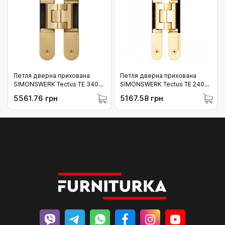
Петля дверна прихована
Петля дверна прихована
SIMONSWERK Tectus TE 340
SIMONSWERK Tectus TE 240
3D золото матове 80 кг (01-
3D латунь полірована
5561.76 грн
5167.58 грн
340_047)
(золото) 60 кг (01-240_030)