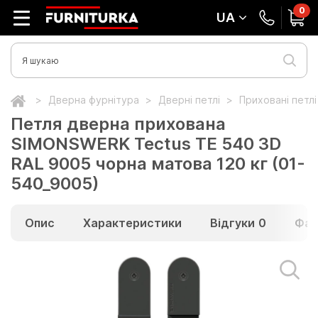
0
UA
Дверна фурнітура
Дверні петлі
Приховані петл
Петля дверна прихована
SIMONSWERK Tectus TE 540 3D
RAL 9005 чорна матова 120 кг (01-
540_9005)
Опис
Характеристики
Відгуки
0
Фай