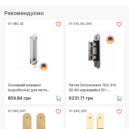
Рекомендуємо
01-380_SZ
01-310_60_040
Основний елемент
Петля Simonswerk TEG 310
(коробочка) для петлі
2D 60 нержавійка (01-
Simonswerk Tectus TE 380 3D
310_60_040)
859.84 грн
6231.71 грн
SZ (01-380_SZ)
01-340_047
01-240_030