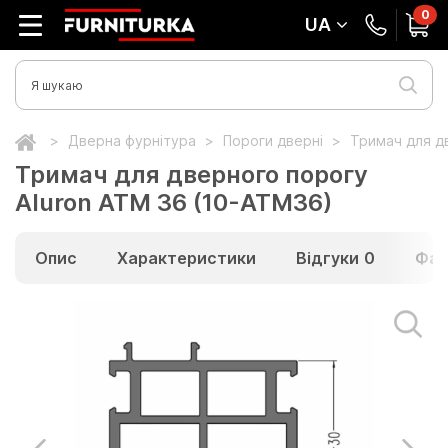
0
UA
Дверна фурнітура
Пороги дверні
Тримач для д
Тримач для дверного порогу
Aluron ATM 36 (10-ATM36)
Опис
Характеристики
Відгуки
0
Фай