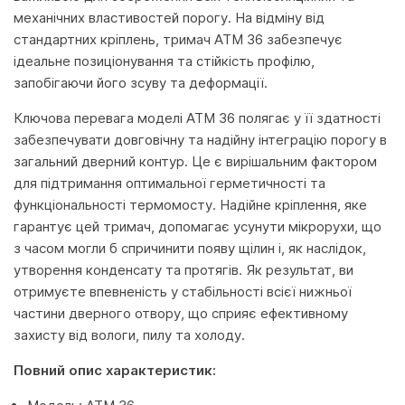
механічних властивостей порогу. На відміну від
стандартних кріплень, тримач ATM 36 забезпечує
ідеальне позиціонування та стійкість профілю,
запобігаючи його зсуву та деформації.
Ключова перевага моделі ATM 36 полягає у її здатності
забезпечувати довговічну та надійну інтеграцію порогу в
загальний дверний контур. Це є вирішальним фактором
для підтримання оптимальної герметичності та
функціональності термомосту. Надійне кріплення, яке
гарантує цей тримач, допомагає усунути мікрорухи, що
з часом могли б спричинити появу щілин і, як наслідок,
утворення конденсату та протягів. Як результат, ви
отримуєте впевненість у стабільності всієї нижньої
частини дверного отвору, що сприяє ефективному
захисту від вологи, пилу та холоду.
Повний опис характеристик: