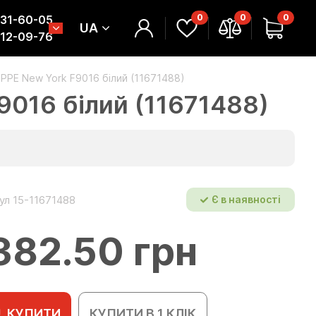
0
0
0
331-60-05
UA
312-09-76
PPE New York F9016 білий (11671488)
016 білий (11671488)
ул 15-11671488
Є в наявності
382.50 грн
КУПИТИ
КУПИТИ В 1 КЛІК