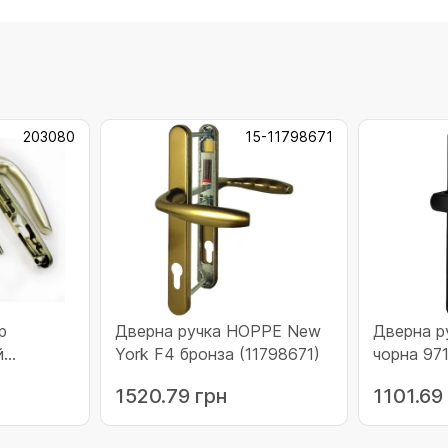
203080
15-11798671
р
Дверна ручка HOPPE New
Дверна р
й
York F4 бронза (11798671)
чорна 97
м)
1520.79 грн
1101.69