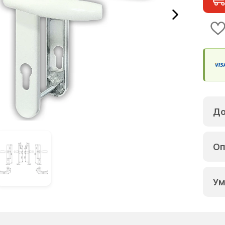
До
Оп
Ум