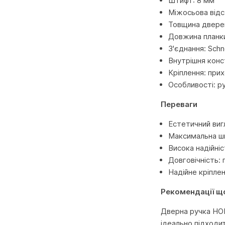
Штифт: 8 мм
Міжосьова відс
Товщина двере
Довжина планк
З'єднання: Sch
Внутрішня конст
Кріплення: прих
Особливості: р
Переваги
Естетичний вигл
Максимальна шв
Висока надійніс
Довговічність:
Надійне кріпле
Рекомендації щ
Дверна ручка HOP
ідеально підходит