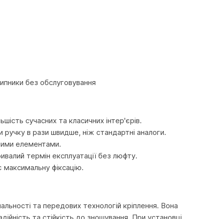
шипники без обслуговування
ьшість сучасних та класичних інтер'єрів.
 ручку в рази швидше, ніж стандартні аналоги.
ючими елементами.
ивалий термін експлуатації без люфту.
є максимальну фіксацію.
льності та передових технологій кріплення. Вона
дійність та стійкість до зношування. При установці