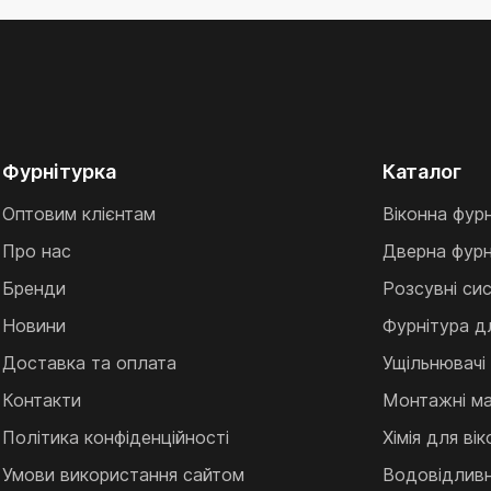
Фурнітурка
Каталог
Оптовим клієнтам
Віконна фур
Про нас
Дверна фурн
Бренди
Розсувні си
Новини
Фурнітура д
Доставка та оплата
Ущільнювачі
Контакти
Монтажні ма
Політика конфіденційності
Хімія для ві
Умови використання сайтом
Водовідливні