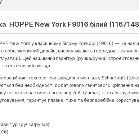
у
ка HOPPE New York F9016 білий (1167148
PE New York у класичному білому кольорі (F9016) — це надій
 в собі лаконічний дизайн, високу міцність і передові технол
сплуатації. Цей нажимний гарнітур (ручка/ручка) спроектован
й та естетичний вигляд.
нноваційною технологією швидкого монтажу Schnellstift (Шнел
ється без необхідності додаткового гвинтового кріплення на о
нутрішньою частиною зі сплаву ZnAl (Zamak) зі стабілізуючим
говування, гарантує плавне, тихе та безперебійне користув
и
гарнітур (ручка/ручка)
016)