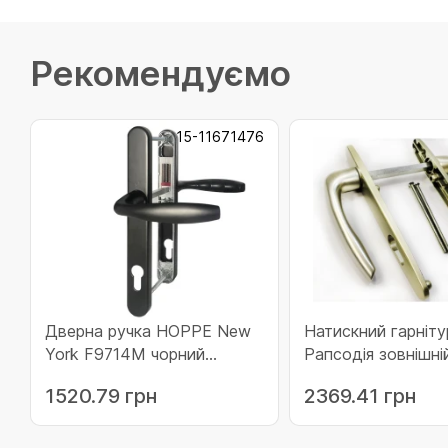
Рекомендуємо
15-11671476
Дверна ручка HOPPE New
Натискний гарніту
York F9714M чорний
Рапсодія зовнішні
матовий (11671476)
шампань (74-90 м
1520.79 грн
2369.41 грн
(203080)