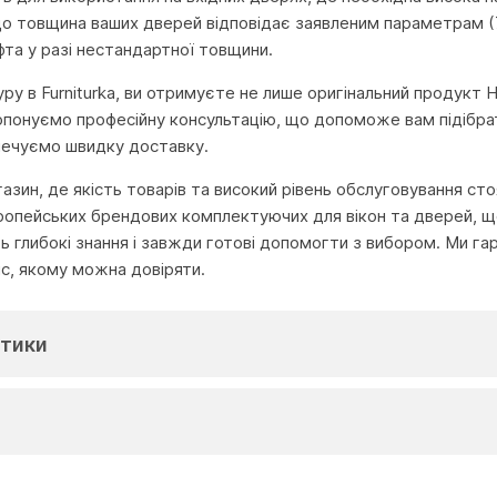
о товщина ваших дверей відповідає заявленим параметрам (
та у разі нестандартної товщини.
у в Furniturka, ви отримуєте не лише оригінальний продукт HO
опонуємо професійну консультацію, що допоможе вам підібрати
печуємо швидку доставку.
агазин, де якість товарів та високий рівень обслуговування с
ропейських брендових комплектуючих для вікон та дверей, що
глибокі знання і завжди готові допомогти з вибором. Ми га
іс, якому можна довіряти.
тики