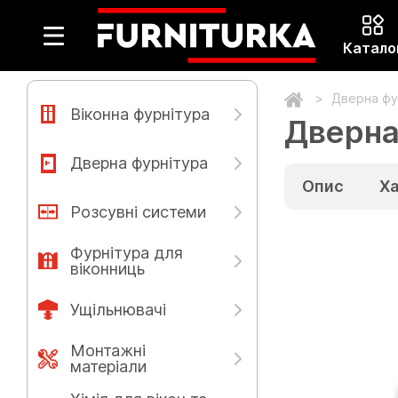
Катало
Дверна фу
Віконна фурнітура
Дверна
Дверна фурнітура
Опис
Х
Розсувні системи
Фурнітура для
віконниць
Ущільнювачі
Монтажні
матеріали