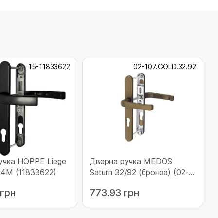
15-11833622
02-107.GOLD.32.92
учка HOPPE Liege
Дверна ручка MEDOS
14M (11833622)
Saturn 32/92 (бронза) (02-
107.GOLD.32.92)
 грн
773.93 грн