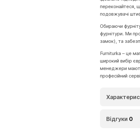
переконайтеся, щ
подовжувачі штиф
Обираючи фурнітур
фурнітури. Ми пр
замок), та забез
Furniturka – це м
широкий вибір єв
менеджери мають 
професійний серв
Характерис
Відгуки
0