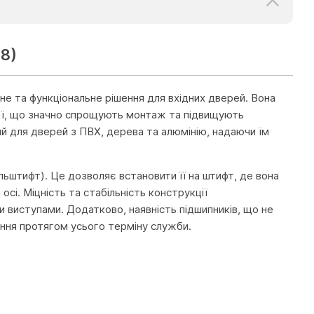
8)
не та функціональне рішення для вхідних дверей. Вона
огії, що значно спрощують монтаж та підвищують
ий для дверей з ПВХ, дерева та алюмінію, надаючи їм
ьштифт). Це дозволяє встановити її на штифт, де вона
сі. Міцність та стабільність конструкції
и виступами. Додатково, наявність підшипників, що не
ання протягом усього терміну служби.