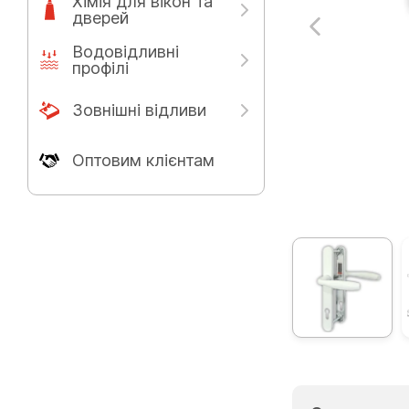
Хімія для вікон та
дверей
Водовідливні
профілі
Зовнішні відливи
Оптовим клієнтам