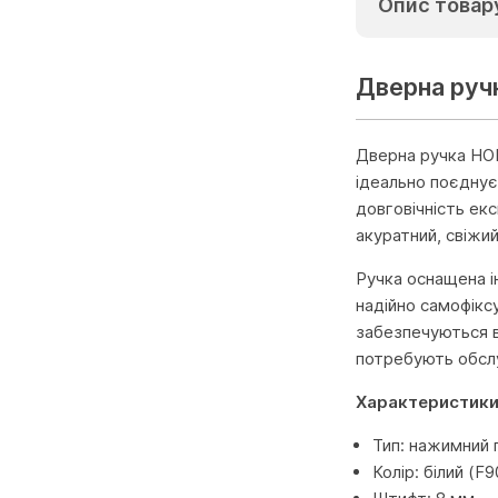
Опис товар
Дверна руч
Дверна ручка HOP
ідеально поєднує
довговічність ек
акуратний, свіжи
Ручка оснащена і
надійно самофіксу
забезпечуються в
потребують обслу
Характеристик
Тип: нажимний 
Колір: білий (F9