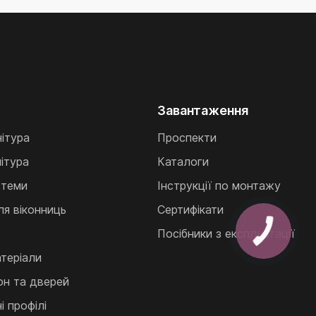
Завантаження
нітура
Проспекти
ітура
Каталоги
стеми
Інструкції по монтажу
ля віконниць
Сертифікати
Посібники з експлуатації
теріали
кон та дверей
 профілі