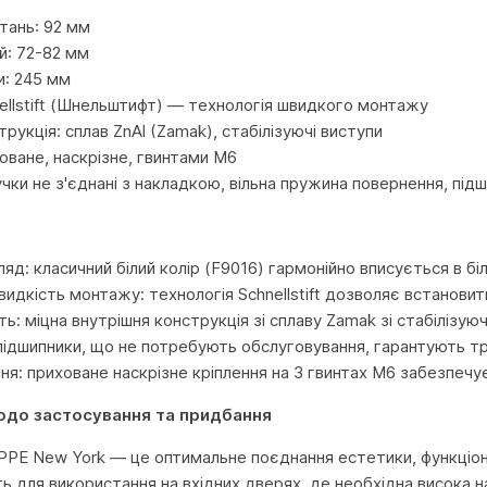
тань: 92 мм
й: 72-82 мм
и: 245 мм
nellstift (Шнельштифт) — технологія швидкого монтажу
рукція: сплав ZnAl (Zamak), стабілізуючі виступи
оване, наскрізне, гвинтами M6
учки не з'єднані з накладкою, вільна пружина повернення, під
яд: класичний білий колір (F9016) гармонійно вписується в біл
идкість монтажу: технологія Schnellstift дозволяє встановити
ть: міцна внутрішня конструкція зі сплаву Zamak зі стабілізу
 підшипники, що не потребують обслуговування, гарантують тр
ння: приховане наскрізне кріплення на 3 гвинтах M6 забезпечу
одо застосування та придбання
PE New York — це оптимальне поєднання естетики, функціона
ь для використання на вхідних дверях, де необхідна висока на