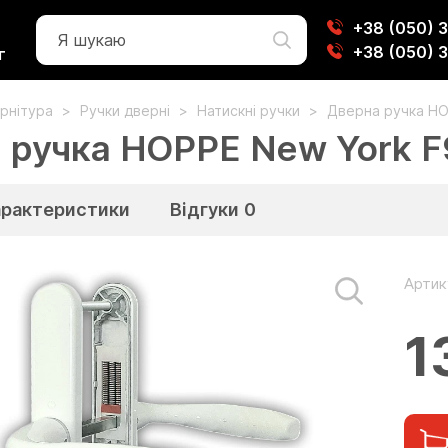
+38 (050) 
+38 (050) 
г
рнітура
Ручки дверні
Натискні ручки
Дверна ручка HO
 ручка HOPPE New York F9
арактеристики
Відгуки
0
Артик
1