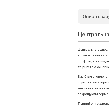
Опис товар
Центральна
Центральна відпові
встановлення на ал
профілю, є наклад
та ригелем основно
Виріб виготовлено 
Фірмове антикорозі
алюмінієвим профіл
покращуючи гермети
Повний опис харак