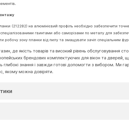
ементів.
монтажу
ланки (212282) на алюмінієвий профіль необхідно забезпечити точн
 спеціалізованими гвинтами або саморізами по металу для забезпе
и робочу зону планки від пилу та змащувати зачіп спеціальним фу
агазин, де якість товарів та високий рівень обслуговування с
ропейських брендових комплектуючих для вікон та дверей, що
глибокі знання і завжди готові допомогти з вибором. Ми га
іс, якому можна довіряти.
тики