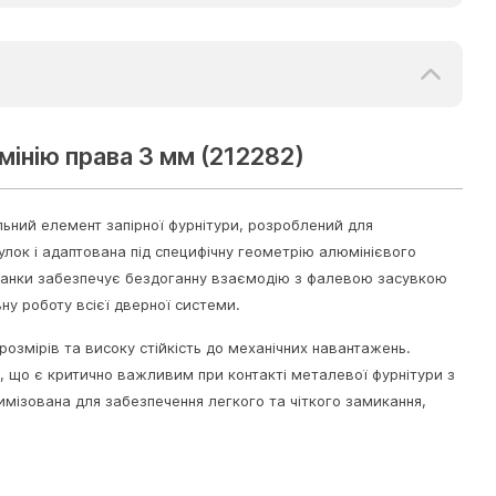
інію права 3 мм (212282)
ьний елемент запірної фурнітури, розроблений для
улок і адаптована під специфічну геометрію алюмінієвого
планки забезпечує бездоганну взаємодію з фалевою засувкою
ну роботу всієї дверної системи.
розмірів та високу стійкість до механічних навантажень.
я, що є критично важливим при контакті металевої фурнітури з
имізована для забезпечення легкого та чіткого замикання,