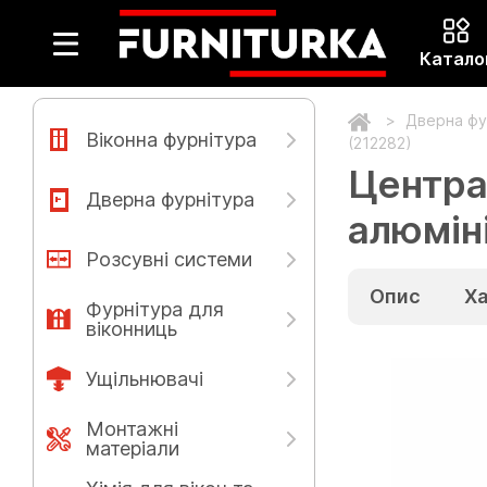
Катало
Дверна фу
Віконна фурнітура
(212282)
Центра
Дверна фурнітура
алюмін
Розсувні системи
Опис
Х
Фурнітура для
віконниць
Ущільнювачі
Монтажні
матеріали