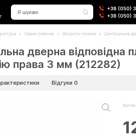
+38 (050) 
+38 (050) 
г
рнітура
Замки рейкові
Зворотні планки
Центральна дв
льна дверна відповідна 
ію права 3 мм (212282)
арактеристики
Відгуки
0
Артик
1