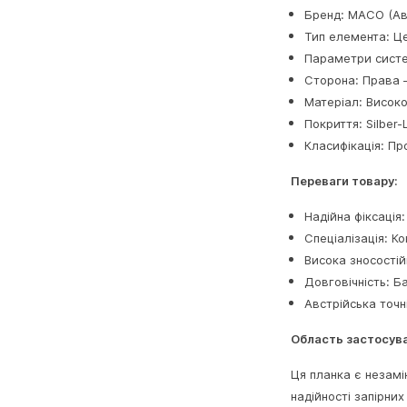
Бренд: MACO (Ав
Тип елемента: Ц
Параметри систе
Сторона: Права 
Матеріал: Висок
Покриття: Silber-
Класифікація: Пр
Переваги товару:
Надійна фіксація
Спеціалізація: К
Висока зносостій
Довговічність: Б
Австрійська точн
Область застосув
Ця планка є незамі
надійності запірни