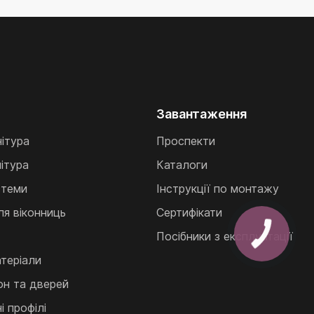
права) (357674)
Завантаження
нітура
Проспекти
ітура
Каталоги
стеми
Інструкції по монтажу
ля віконниць
Сертифікати
Посібники з експлуатації
теріали
кон та дверей
 профілі