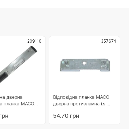
209110
357674
на дверна
Відповідна планка MACO
на планка MACO
дверна протизламна i.s.
GMANN ліва E-
для дерева з 4 мм
грн
54.70 грн
09110)
фальцлюфтом 13 системи
дверна ліва (для вікон