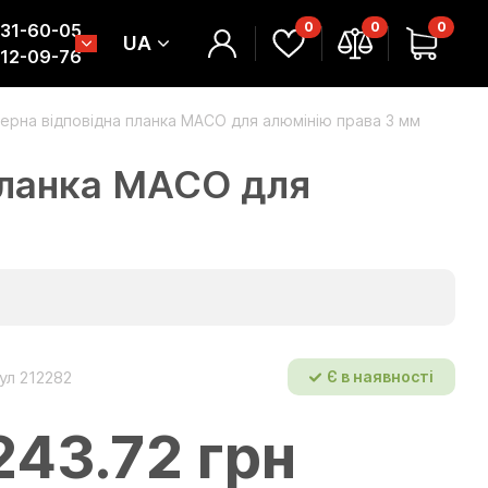
0
0
0
331-60-05
UA
312-09-76
ерна відповідна планка MACO для алюмінію права 3 мм
планка MACO для
ул 212282
Є в наявності
243.72 грн