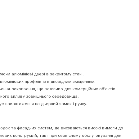
уючи алюмінієві двері в закритому стані.
алюмінієвих профілів із відповідним зміщенням.
ивання-закривання, що важливо для комерційних об'єктів.
ивного впливу зовнішнього середовища.
ує навантаження на дверний замок і ручку.
родок та фасадних систем, де висуваються високі вимоги до
ієвих конструкцій, так і при сервісному обслуговуванні для