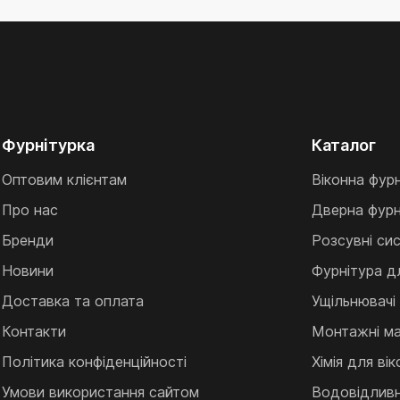
Фурнітурка
Каталог
Оптовим клієнтам
Віконна фур
Про нас
Дверна фурн
Бренди
Розсувні си
Новини
Фурнітура д
Доставка та оплата
Ущільнювачі
Контакти
Монтажні ма
Політика конфіденційності
Хімія для ві
Умови використання сайтом
Водовідливні