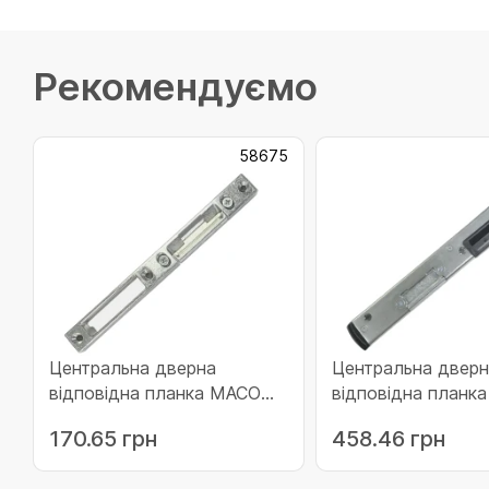
Рекомендуємо
58675
Центральна дверна
Центральна дверн
відповідна планка MACO
відповідна планк
штульпова (у фурнітурний
для BRÜGMANN пр
170.65 грн
458.46 грн
паз) ліва ZAMAK (58675)
Öffner (209109)