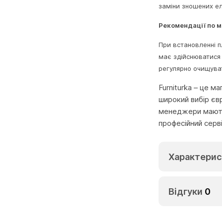
заміни зношених ел
Рекомендації по 
При встановленні п
має здійснюватися
регулярно очищуват
Furniturka – це м
широкий вибір єв
менеджери мають 
професійний серв
Характерис
Відгуки
0