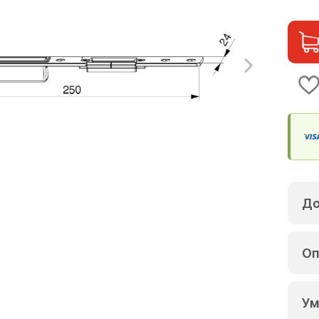
До
Оп
Ум