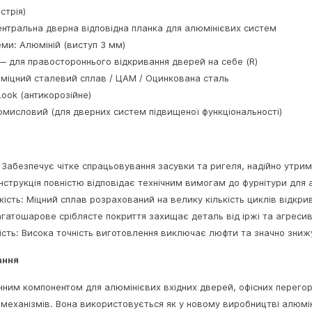
стрія)
ентральна дверна відповідна планка для алюмінієвих систем
ми: Алюміній (виступ 3 мм)
— для правостороннього відкривання дверей на себе (R)
оміцний сталевий сплав / ЦАМ / Оцинкована сталь
Look (антикорозійне)
омисловий (для дверних систем підвищеної функціональності)
: Забезпечує чітке спрацьовування засувки та ригеля, надійно утрим
онструкція повністю відповідає технічним вимогам до фурнітури для 
кість: Міцний сплав розрахований на велику кількість циклів відкр
агатошарове сріблясте покриття захищає деталь від іржі та агрес
ість: Висока точність виготовлення виключає люфти та значно зниж
ання
нним компонентом для алюмінієвих вхідних дверей, офісних перего
х механізмів. Вона використовується як у новому виробництві алюмін