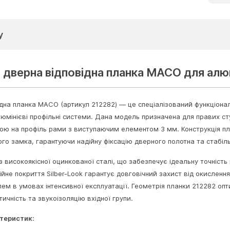
у
 дверна відповідна планка MACO для алюм
дна планка MACO (артикул 212282) — це спеціалізований функціонал
юмінієві профільні системи. Дана модель призначена для правих ст
ною на профіль рами з виступаючим елементом 3 мм. Конструкція 
го замка, гарантуючи надійну фіксацію дверного полотна та стабіль
з високоякісної оцинкованої сталі, що забезпечує ідеальну точність 
йне покриття Silber-Look гарантує довговічний захист від окисленн
ем в умовах інтенсивної експлуатації. Геометрія планки 212282 опт
чність та звукоізоляцію вхідної групи.
теристик: