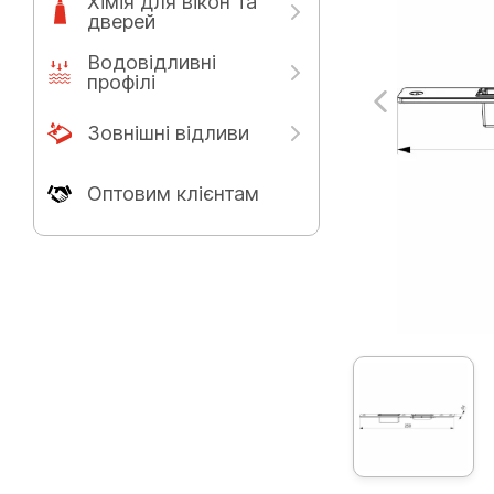
Хімія для вікон та
дверей
Водовідливні
профілі
Зовнішні відливи
Оптовим клієнтам