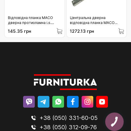
Відповідна планка MACO
Центральна дверна
дверна протизламна i.s.
відповідна планка MACO
права штульпова (у
штульпова (у фурнітурний
145.35 грн
1272.13 грн
фурнітурний паз) (354987)
паз) права ZAMAK притиск -1
мм (58714)
+38 (050) 331-60-05
+38 (050) 312-09-76