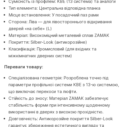
Сумісність із профілем: KBE (13 система) та аналоги
Тип елемента: Центральна відповідна планка
Місце встановлення: У посадочний паз рами
Сторона: Ліва — для лівостороннього відкривання
дверей «на себе» (L)
Матеріал: Високоміцний металевий сплав ZAMAK
Покриття: Silber-Look (антикорозійне)
Класифікація: Промисловий (для вхідних та
міжкімнатних дверних систем)
Переваги товару:
Спеціалізована геометрія: Розроблена точно під
параметри профільної системи KBE з 13-ю системою,
що виключає перекоси та люфти.
Стійкість до зносу: Матеріал ZAMAK забезпечує
стабільність форми при інтенсивному щоденному
використанні в дверях з високою прохідністю.
Довговічність: Антикорозійне покриття Silber-Look
гарантує збереження естетичного вигляду та