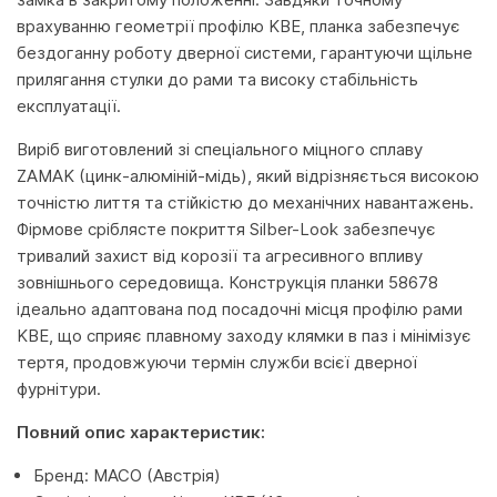
врахуванню геометрії профілю KBE, планка забезпечує
бездоганну роботу дверної системи, гарантуючи щільне
прилягання стулки до рами та високу стабільність
експлуатації.
Виріб виготовлений зі спеціального міцного сплаву
ZAMAK (цинк-алюміній-мідь), який відрізняється високою
точністю лиття та стійкістю до механічних навантажень.
Фірмове сріблясте покриття Silber-Look забезпечує
тривалий захист від корозії та агресивного впливу
зовнішнього середовища. Конструкція планки 58678
ідеально адаптована под посадочні місця профілю рами
KBE, що сприяє плавному заходу клямки в паз і мінімізує
тертя, продовжуючи термін служби всієї дверної
фурнітури.
Повний опис характеристик:
Бренд: MACO (Австрія)