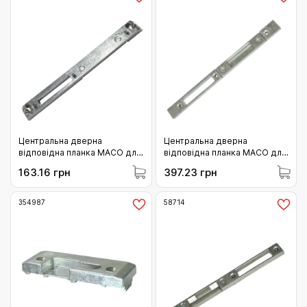
Центральна дверна
Центральна дверна
відповідна планка MACO для
відповідна планка MACO для
дерева 13 мм система 4 мм
алюмінію 9 системи з 14мм
163.16 грн
397.23 грн
фальцлюфта врізна ліва
пазом рами універсальна
(209908)
притиск 0.5 мм (212820)
354987
58714