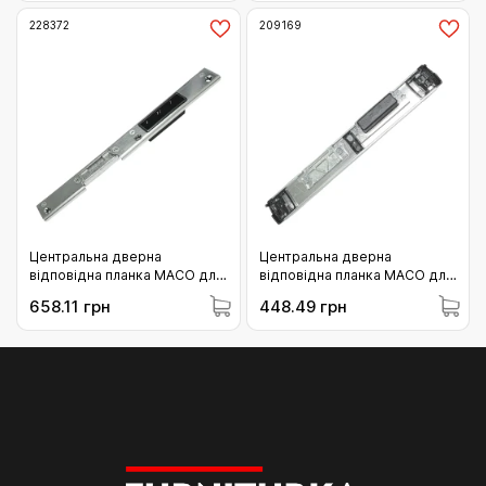
мм (58714)
228372
209169
Центральна дверна
Центральна дверна
відповідна планка MACO для
відповідна планка MACO для
алюмінію 13 мм U-6/24/6
SALAMANDER Streamline
658.11 грн
448.49 грн
права E-Öffner (228372)
права E-Öffner (209169)