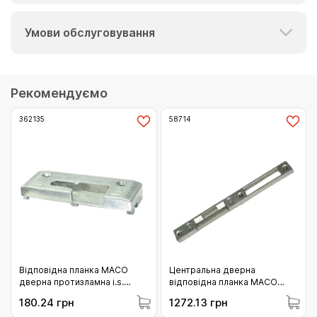
Умови обслуговування
Рекомендуємо
362135
58714
Відповідна планка MACO
Центральна дверна
дверна протизламна i.s.
відповідна планка MACO
Salamander bluEvolution 92
штульпова (у фурнітурний
180.24 грн
1272.13 грн
ліва (362135)
паз) права ZAMAK притиск -1