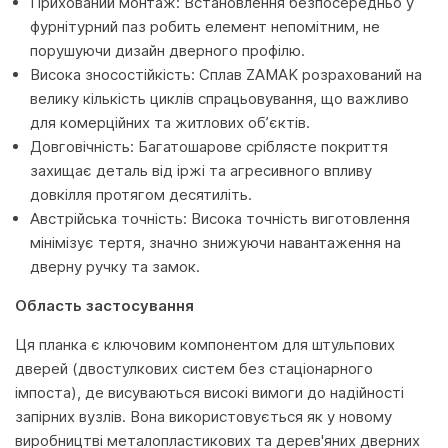
Прихований монтаж: Встановлення безпосередньо у
фурнітурний паз робить елемент непомітним, не
порушуючи дизайн дверного профілю.
Висока зносостійкість: Сплав ZAMAK розрахований на
велику кількість циклів спрацьовування, що важливо
для комерційних та житлових об’єктів.
Довговічність: Багатошарове сріблясте покриття
захищає деталь від іржі та агресивного впливу
довкілля протягом десятиліть.
Австрійська точність: Висока точність виготовлення
мінімізує тертя, значно знижуючи навантаження на
дверну ручку та замок.
Область застосування
Ця планка є ключовим компонентом для штульпових
дверей (двостулкових систем без стаціонарного
імпоста), де висуваються високі вимоги до надійності
запірних вузлів. Вона використовується як у новому
виробництві металопластикових та дерев'яних дверних