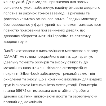
конструкцій. Дана модель призначена для правих
основних стулок і забезпечує надійну фіксацію дверного
полотна за рахунок точної взаємодії з ригелем та
фалевою клямкою основного замка. Завдяки монтажу
безпосередньо у фурнітурний паз, елемент залишається
повністю прихованим при зачинених дверях, що
дозволяє зберегти чисті лінії профілю та естетику
дверної групи.
Виріб виготовлено з високоміцного металевого сплаву
(ZAMAK) методом прецизійного лиття, що гарантує
ідеальну точність розмірів та високу стійкість до
механічних навантажень. Фірмове антикорозійне
покриття Silber-Look забезпечує тривалий захист від
окислення та зносу, що є критично важливим для вхідних
груп із високою інтенсивністю експлуатації. Геометрія
планки 58674 оптимізована для стабільної роботи
дверної системи, виключаючи люфти та забезпечуючи
плавний хід механізмів.