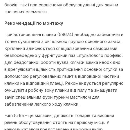
блоків, так і при сервісному обслуговуванні для заміни
зношених елементів.
Рекомендації по монтажу
При встановленні планки (58674) необхідно забезпечити
точне суміщення з ригельною групою основного замка.
Кріплення здійснюється спеціалізованими саморізами
безпосередньо у фурнітурний паз штульпового профілю.
Для бездоганної роботи вузла клямки замка необхідно
відрегулювати щільність притискання основної стулки за
допомогою регулювальних гвинтів відповідної частини
клямки на відповідній планці. Рекомендується регулярно
очищувати робочу зону планки від пилу та змащувати
зачіп спеціальним фурнітурним мастилом для
забезпечення легкого ходу клямки.
Furniturka – це магазин, де якість товарів та високий
рівень обслуговування стоять на першому місці. У
нашому каталозі представлений широкий вибір