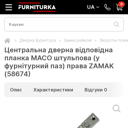
0
UA
Дверна фурнітура
Замки рейкові
Зворотні пла
Центральна дверна відповідна
планка MACO штульпова (у
фурнітурний паз) права ZAMAK
(58674)
Опис
Характеристики
Відгуки
0