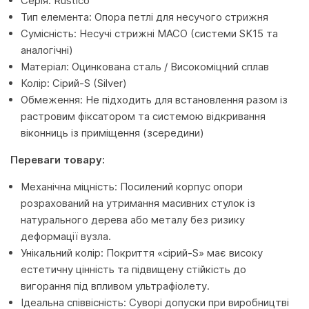
Серія: Rustico
Тип елемента: Опора петлі для несучого стрижня
Сумісність: Несучі стрижні MACO (системи SK15 та
аналогічні)
Матеріал: Оцинкована сталь / Високоміцний сплав
Колір: Сірий-S (Silver)
Обмеження: Не підходить для встановлення разом із
растровим фіксатором та системою відкривання
віконниць із приміщення (зсередини)
Переваги товару:
Механічна міцність: Посилений корпус опори
розрахований на утримання масивних стулок із
натурального дерева або металу без ризику
деформації вузла.
Унікальний колір: Покриття «сірий-S» має високу
естетичну цінність та підвищену стійкість до
вигорання під впливом ультрафіолету.
Ідеальна співвісність: Суворі допуски при виробництві