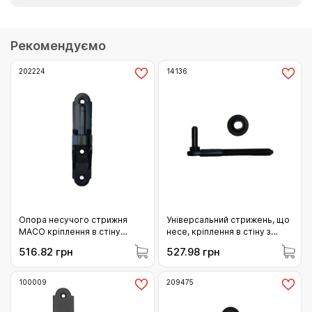
Рекомендуємо
202224
14136
Опора несучого стрижня
Універсальний стрижень, що
MACO кріплення в стіну
несе, кріплення в стіну з
Відст 19.5 чорний (202224)
горизонтальним
516.82 грн
527.98 грн
регулюванням Р-р 1 Колір:
чорний
100009
209475