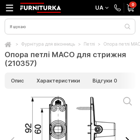
0
UA
Фурнітура для віконниць
Петлі
Опора петлі MAC
Опора петлі MACO для стрижня
(210357)
Опис
Характеристики
Відгуки
0