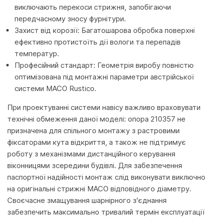
виключають перекоси стрижня, запобігаючи
передчасному зносу фурнітури.
Захист від корозії: Багатошарова обробка поверхні
ефективно протистоїть дії вологи та перепадів
температур.
Професійний стандарт: Геометрія виробу повністю
оптимізована під монтажні параметри австрійської
системи MACO Rustico.
При проектуванні системи навісу важливо враховувати
технічні обмеження даної моделі: опора 210357 не
призначена для спільного монтажу з растровими
фіксаторами кута відкриття, а також не підтримує
роботу з механізмами дистанційного керування
віконницями зсередини будівлі. Для забезпечення
паспортної надійності монтаж слід виконувати виключно
на оригінальні стрижні MACO відповідного діаметру.
Своєчасне змащування шарнірного з'єднання
забезпечить максимально тривалий термін експлуатації