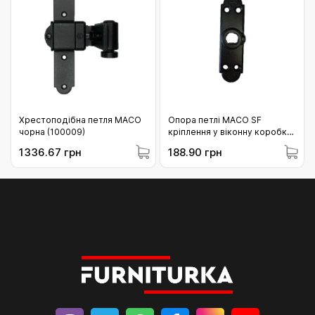
Хрестоподібна петля MACO
Опора петлі MACO SF
чорна (100009)
кріплення у віконну коробку
B=20 B=25 для несучого
1336.67 грн
188.90 грн
стрижня до L85 (р-р 0)
чорний (209475)