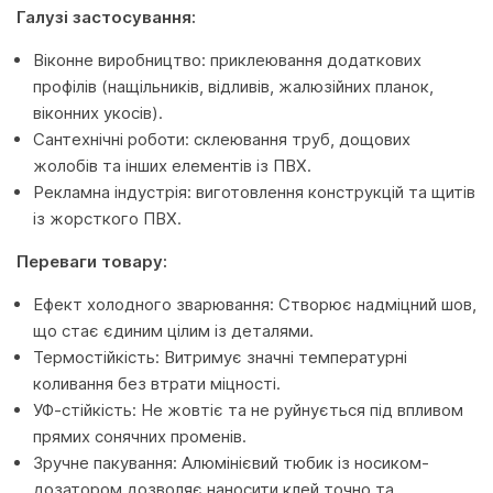
Галузі застосування:
Віконне виробництво: приклеювання додаткових
профілів (нащільників, відливів, жалюзійних планок,
віконних укосів).
Сантехнічні роботи: склеювання труб, дощових
жолобів та інших елементів із ПВХ.
Рекламна індустрія: виготовлення конструкцій та щитів
із жорсткого ПВХ.
Переваги товару:
Ефект холодного зварювання: Створює надміцний шов,
що стає єдиним цілим із деталями.
Термостійкість: Витримує значні температурні
коливання без втрати міцності.
УФ-стійкість: Не жовтіє та не руйнується під впливом
прямих сонячних променів.
Зручне пакування: Алюмінієвий тюбик із носиком-
дозатором дозволяє наносити клей точно та