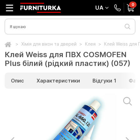
0
UA
Хімія для вікон та дверей
Клея
Клей Weiss для 
Клей Weiss для ПВХ COSMOFEN
Plus білий (рідкий пластик) (057)
Опис
Характеристики
Відгуки
1
Фай