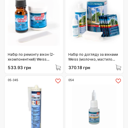
Набір по ремонту вікон (2-
Набір по догляду за вікнами
хкомпонентний) Weiss
Weiss (молочко, мастило
COSMOFEN RM ПВХ-
ущільнювача, мастило д/
533.93 грн
370.18 грн
реставраційна шпаклівка
фурнітури, серветки) (051-1)
(051-2)
05-345
054