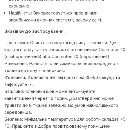
економно.
Надійність: Використовується провідними
виробниками віконних систем у всьому світі.
Вказівки до застосування:
Підготовка: Очистіть поверхні від пилу та вологи. Для
кращого результату знежирте їх очисником Cosmofen 10
(слаборозчинний) або Cosmofen 20 (нерозчинний).
Нанесення: Нанесіть клей «змійкою» безпосередньо з
тюбика на одну з поверхонь.
З'єднання: З’єднайте деталі протягом 30–60 секунд та
зафіксуйте їх.
Важливо: Клейовий шов може витримувати
навантаження через 16 годин. Дозатвердіння може
тривати до 8 тижнів залежно від умов навколишнього
середовища.
Безпека: Мінімальна температура для роботи складає +5
°C. Працюйте в добре провітрюваному приміщенні.