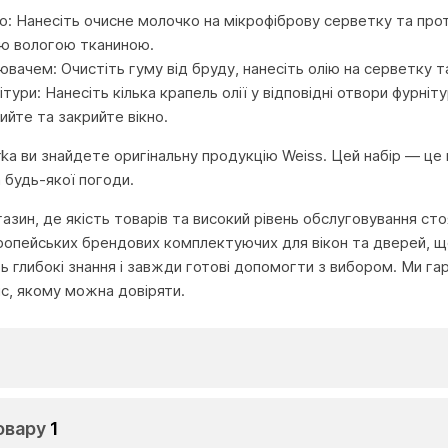
: Нанесіть очисне молочко на мікрофіброву серветку та протр
ню вологою тканиною.
вачем: Очистіть гуму від бруду, нанесіть олію на серветку т
ури: Нанесіть кілька крапель олії у відповідні отвори фурніт
рийте та закрийте вікно.
urka ви знайдете оригінальну продукцію Weiss. Цей набір — це 
 будь-якої погоди.
агазин, де якість товарів та високий рівень обслуговування с
ропейських брендових комплектуючих для вікон та дверей, що
глибокі знання і завжди готові допомогти з вибором. Ми га
іс, якому можна довіряти.
овару
1