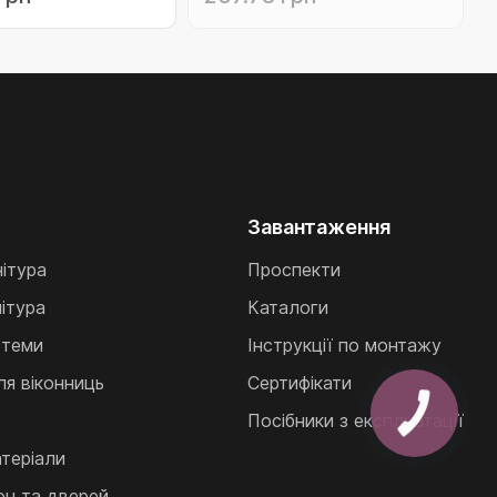
Завантаження
нітура
Проспекти
ітура
Каталоги
стеми
Інструкції по монтажу
ля віконниць
Сертифікати
Посібники з експлуатації
теріали
кон та дверей