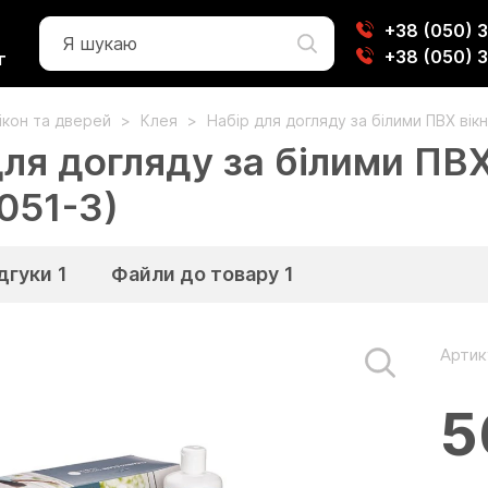
+38 (050) 
+38 (050) 
г
вікон та дверей
Клея
Набір для догляду за білими ПВХ вік
для догляду за білими ПВ
051-3)
дгуки
1
Файли до товару
1
Артик
5