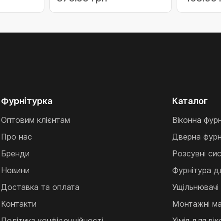
клівка
мастило д/фурнітури,
серветки) (051-1)
Фурнітурка
Каталог
Оптовим клієнтам
Віконна фур
Про нас
Дверна фурн
Бренди
Розсувні си
Новини
Фурнітура д
Доставка та оплата
Ущільнювачі
Контакти
Монтажні ма
Політика конфіденційності
Хімія для ві