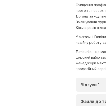
Очищення профілю
протріть поверх
Догляд за ущільню
Змащування фурніт
Кілька разів відк
У магазині Furnit
надійну роботу за
Furniturka – це м
широкий вибір єв
менеджери мають 
професійний серв
Відгуки
1
Файли до т