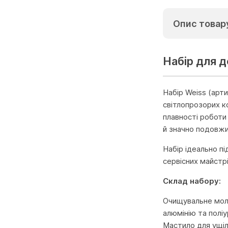
Опис товар
Набір для д
Набір Weiss (арт
світлопрозорих к
плавності роботи
й значно подовжит
Набір ідеально пі
сервісних майстрі
Склад набору:
Очищувальне моло
алюмінію та полі
Мастило для ущіл