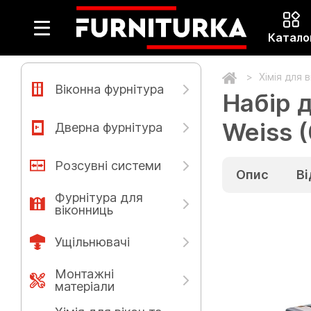
Катало
Хімія для 
Віконна фурнітура
Набір 
Weiss (
Дверна фурнітура
Розсувні системи
Опис
Ві
Фурнітура для
віконниць
Ущільнювачі
Монтажні
матеріали