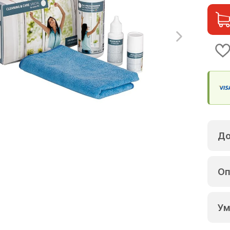
До
Оп
Ум