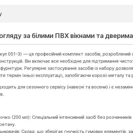
у
огляду за білими ПВХ вікнами та дверима
икул 051-3) — це професійний комплект засобів, розроблений
онструкцій. Він включає все необхідне для підтримання чисто
 фурнітури. Регулярне застосування засобів із набору дозвол
и термін їхньої експлуатації, запобігаючи корозії металу та
дходить для сезонного сервісу (навесні та восени) і є незамін
в.
чко (200 мл): Спеціальний інтенсивний засіб без розчинникі
уретану.
ьнювачів: Склад, що зберігає гнучкість гумових елементів, з