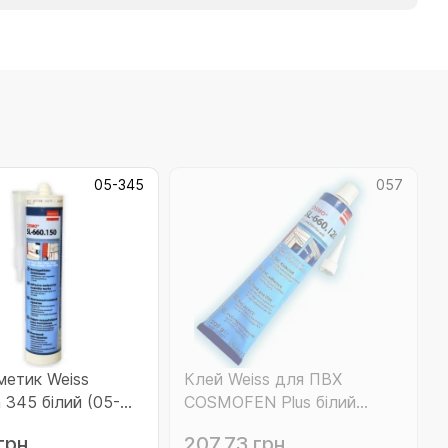
05-345
057
метик Weiss
Клей Weiss для ПВХ
 345 білий (05-
COSMOFEN Plus білий
(рідкий пластик) (057)
грн
207.73 грн