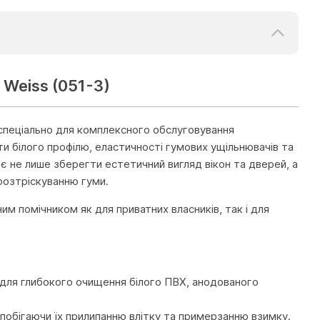
 Weiss (051-3)
 спеціально для комплексного обслуговування
ти білого профілю, еластичності гумових ущільнювачів та
яє не лише зберегти естетичний вигляд вікон та дверей, а
 розтріскуванню гуми.
ним помічником як для приватних власників, так і для
в для глибокого очищення білого ПВХ, анодованого
апобігаючи їх прилипанню влітку та примерзанню взимку.