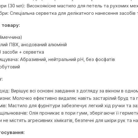
ури (30 мл): Високоякісне мастило для петель та рухомих меха
ібри: Спеціальна серветка для делікатного нанесення засобів 
 товару:
Німеччина)
ілий ПВХ, анодований алюміній
3 засоби + серветка
ищувача: Абразивний, нейтральний pH, без фосфатів
Побутовий
у:
хід: Вирішує всі основні завдання з догляду за вікном в одном
лизни: Молочко ефективно видаляє навіть застарілий бруд та 
ів: Мастило для фурнітури забезпечує легкий хід ручки та за
щільнювачів: Олія проникає в пори гуми, зберігаючи її гермети
 не містять агресивних хімікатів, безпечні для шкіри рук та
тосування: