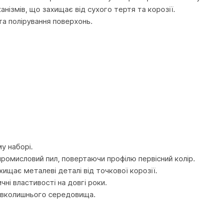
нізмів, що захищає від сухого тертя та корозії.
та полірування поверхонь.
у наборі.
промисловий пил, повертаючи профілю первісний колір.
хищає металеві деталі від точкової корозії.
чні властивості на довгі роки.
 навколишнього середовища.