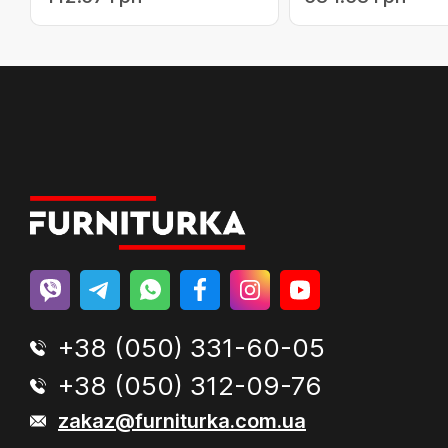
реставраційна шпа
(051-2)
+38 (050) 331-60-05
+38 (050) 312-09-76
zakaz@furniturka.com.ua