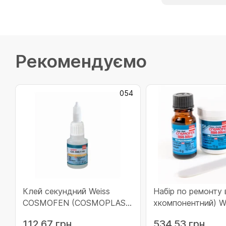
Рекомендуємо
054
Клей секундний Weiss
Набір по ремонту в
COSMOFEN (COSMOPLAST
хкомпонентний) W
500) (054)
COSMOFEN RM П
112.67 грн
534.53 грн