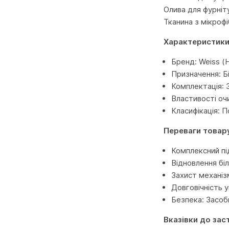
Олива для фурніт
Тканина з мікроф
Характеристики
Бренд: Weiss (
Призначення: Б
Комплектація: 
Властивості оч
Класифікація: 
Переваги товар
Комплексний під
Відновлення бі
Захист механізм
Довговічність у
Безпека: Засоби
Вказівки до зас