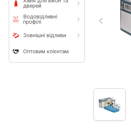
Хімія для вікон та
дверей
Водовідливні
профілі
Зовнішні відливи
Оптовим клієнтам