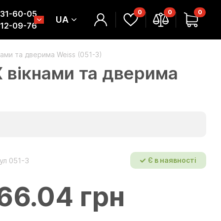
0
0
0
331-60-05
UA
312-09-76
нами та дверима Weiss (051-3)
Х вікнами та дверима
ул 051-3
Є в наявності
66.04 грн