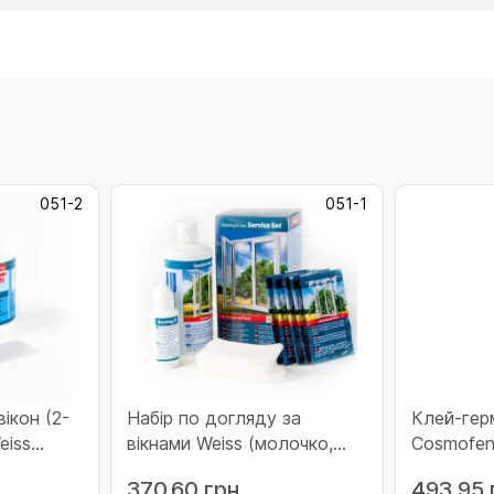
051-2
051-1
ікон (2-
Набір по догляду за
Клей-гер
eiss
вікнами Weiss (молочко,
Cosmofen
ВХ-
мастило ущільнювача,
345)
370.60 грн
493.95 