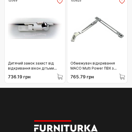
12069
103625
Дитячий замок захист від
Обмежувач відкривання
відкривання вікон дітьми
MACO Multi Power ПВХ з
MACO (12069)
наконечником Тип 1 довжина
736.19 грн
765.79 грн
L= 187 мм срібло (103625)