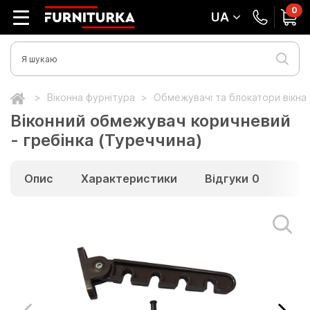
0
UA
Віконна фурнітура
Обмежувачі та блокатори вікна
Віконний обмежувач коричневий
- гребінка (Туреччина)
Опис
Характеристики
Відгуки
0