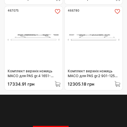
467075
466780
Комплект верхніх ножиць
Комплект верхніх ножиць
МАСО для PAS gr.4 1651-
МАСО для PAS gr.2 901-1250
2000 праві коричневі
ліві срібло (466780)
17334.91 грн
12305.18 грн
(467075)