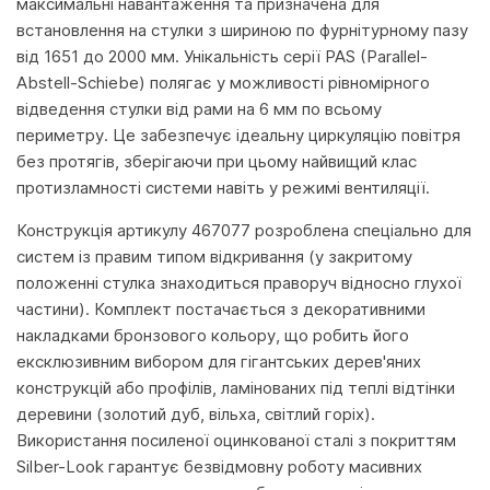
максимальні навантаження та призначена для
встановлення на стулки з шириною по фурнітурному пазу
від 1651 до 2000 мм. Унікальність серії PAS (Parallel-
Abstell-Schiebe) полягає у можливості рівномірного
відведення стулки від рами на 6 мм по всьому
периметру. Це забезпечує ідеальну циркуляцію повітря
без протягів, зберігаючи при цьому найвищий клас
протизламності системи навіть у режимі вентиляції.
Конструкція артикулу 467077 розроблена спеціально для
систем із правим типом відкривання (у закритому
положенні стулка знаходиться праворуч відносно глухої
частини). Комплект постачається з декоративними
накладками бронзового кольору, що робить його
ексклюзивним вибором для гігантських дерев'яних
конструкцій або профілів, ламінованих під теплі відтінки
деревини (золотий дуб, вільха, світлий горіх).
Використання посиленої оцинкованої сталі з покриттям
Silber-Look гарантує безвідмовну роботу масивних