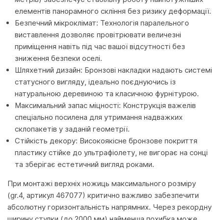
елементів панорамного скління без ризику деформації.
Безпечний мікроклімат: Технологія паралельного
виставлення дозволяє провітрювати величезні
приміщення навіть під час вашої відсутності без
зниження безпеки оселі.
Шляхетний дизайн: Бронзові накладки надають системі
статусного вигляду, ідеально поєднуючись із
натуральною деревиною та класичною фурнітурою.
Максимальний запас міцності: Конструкція важелів
спеціально посилена для утримання надважких
склопакетів у заданій геометрії.
Стійкість декору: Високоякісне бронзове покриття
пластику стійке до ультрафіолету, не вигорає на сонці
та зберігає естетичний вигляд роками.
При монтажі верхніх ножиць максимального розміру
(gr.4, артикул 467077) критично важливо забезпечити
абсолютну горизонтальність напрямних. Через рекордну
ширину стулки (до 2000 мм) найменша похибка може