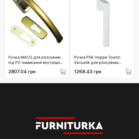
Ручка MACO для розсувних
Ручка PSK Hoppe Toulon
під PZ-замикання внутрішня
Secustik для розсувних
бронза (203901)
систем F9016 біла
2807.04 грн
1268.43 грн
(10790093)