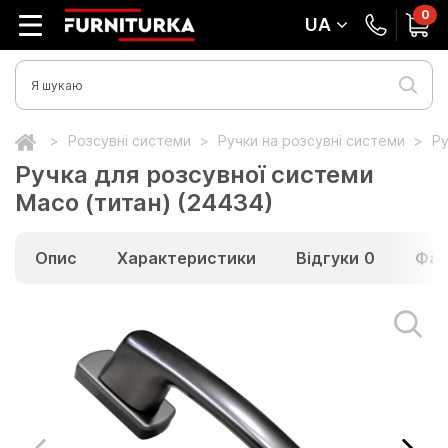
0
UA
Розсувні системи
Ручки на розсувні системи
Ру
Ручка для розсувної системи
Масо (титан) (24434)
Опис
Характеристики
Відгуки
0
Фай