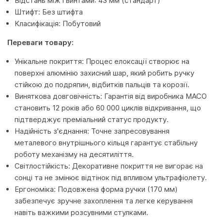
Відстань між гвинтами: 43 мм (стандарт)
Штифт: Без штифта
Класифікація: Побутовий
Переваги товару:
Унікальне покриття: Процес елоксації створює на
поверхні алюмінію захисний шар, який робить ручку
стійкою до подряпин, відбитків пальців та корозії.
Виняткова довговічність: Гарантія від виробника MACO
становить 12 років або 60 000 циклів відкривання, що
підтверджує преміальний статус продукту.
Надійність з'єднання: Точне запресовування
металевого внутрішнього кільця гарантує стабільну
роботу механізму на десятиліття.
Світлостійкість: Декоративне покриття не вигорає на
сонці та не змінює відтінок під впливом ультрафіолету.
Ергономіка: Подовжена форма ручки (170 мм)
забезпечує зручне захоплення та легке керування
навіть важкими розсувними стулками.