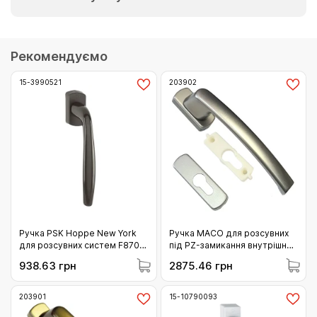
Рекомендуємо
15-3990521
203902
Ручка PSK Hoppe New York
Ручка MACO для розсувних
для розсувних систем F8707
під PZ-замикання внутрішня
коричнева (3990521)
титан (203902)
938.63 грн
2875.46 грн
203901
15-10790093