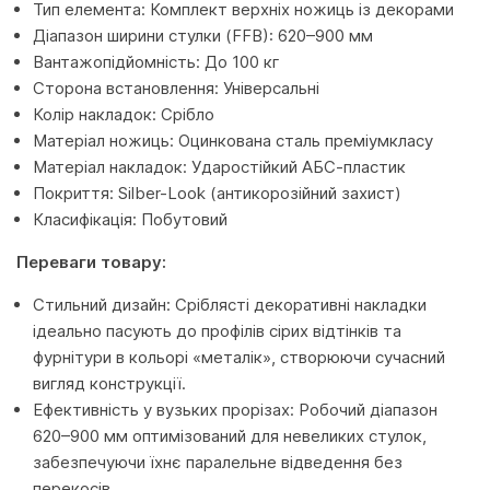
Тип елемента: Комплект верхніх ножиць із декорами
Діапазон ширини стулки (FFB): 620–900 мм
Вантажопідйомність: До 100 кг
Сторона встановлення: Універсальні
Колір накладок: Срібло
Матеріал ножиць: Оцинкована сталь преміумкласу
Матеріал накладок: Ударостійкий АБС-пластик
Покриття: Silber-Look (антикорозійний захист)
Класифікація: Побутовий
Переваги товару:
Стильний дизайн: Сріблясті декоративні накладки
ідеально пасують до профілів сірих відтінків та
фурнітури в кольорі «металік», створюючи сучасний
вигляд конструкції.
Ефективність у вузьких прорізах: Робочий діапазон
620–900 мм оптимізований для невеликих стулок,
забезпечуючи їхнє паралельне відведення без
перекосів.