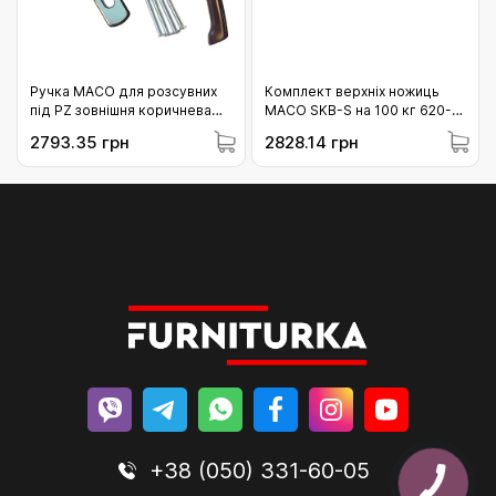
Ручка MACO для розсувних
Комплект верхніх ножиць
під PZ зовнішня коричнева
МАСО SKB-S на 100 кг 620-
90 (213336)
900 білі (466720)
2793.35 грн
2828.14 грн
+38 (050) 331-60-05