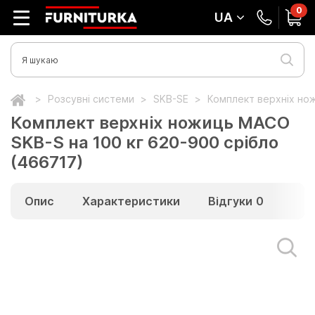
0
UA
Розсувні системи
SKB-SE
Комплект верхніх нож
Комплект верхніх ножиць МАСО
SKB-S на 100 кг 620-900 срібло
(466717)
Опис
Характеристики
Відгуки
0