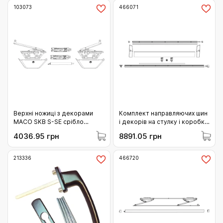
103073
466071
Верхні ножиці з декорами
Комплект направляючих шин
МАСО SKB S-SE срібло
і декорів на стулку і коробку
(103073)
MACO SKBS/SE/Z/PAS L=2.230
4036.95 грн
8891.05 грн
FFB 901-1050 бронзовий
(466071)
213336
466720