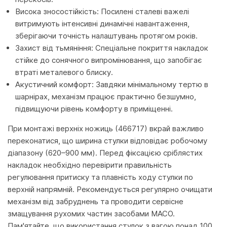
Висока зносостійкість: Посилені сталеві важелі
витримують інтенсивні динамічні навантаження,
зберігаючи точність налаштувань протягом років.
Захист від тьмяніння: Спеціальне покриття накладок
стійке до сонячного випромінювання, що запобігає
втраті металевого блиску.
Акустичний комфорт: Завдяки мінімальному тертю в
шарнірах, механізм працює практично безшумно,
підвищуючи рівень комфорту в приміщенні.
При монтажі верхніх ножиць (466717) вкрай важливо
переконатися, що ширина стулки відповідає робочому
діапазону (620–900 мм). Перед фіксацією сріблястих
накладок необхідно перевірити правильність
регулювання притиску та плавність ходу стулки по
верхній напрямній. Рекомендується регулярно очищати
механізм від забруднень та проводити сервісне
змащування рухомих частин засобами MACO.
Пам'ятайте, що використання стулок з вагою понад 100