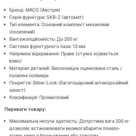
Бренд: MACO (Австрія)
Серія фурнітури: SKB-Z (автомат)
Тип елемента: Основний комплект механізмів
(посилений)
Вантажопідйомність: До 200 кг
Система фурнітурного паза: 13 мм
Напрямок відкривання: Праве (стулка зсувається
вліво)
Матеріал деталей: Високоміцна оцинкована сталь /
посилені полімери
Покриття: Silber-Look (багатошаровий антикорозійний
захист)
Класифікація: Промисловий
Переваги товару:
Максимальна несуча здатність: Допустима вага 200 кг
дозволяє встановлювати великогабаритні похило-
зсувні двері з броньованим або товстим