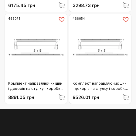
зовнішня коричнева (455785)
FFH 1101-1300 (455532)
6175.45 грн
3298.73 грн
466071
466054
Комплект направляючих шин
Комплект направляючих шин
і декорів на стулку і коробку
і декорів на стулку і коробку
MACO SKBS/SE/Z/PAS L=2.230
MACO SKBS/SE/Z/PAS
8891.05 грн
8526.01 грн
FFB 901-1050 бронзовий
L=2.630 FFB 1051-1250 срібло
(466071)
(466054)