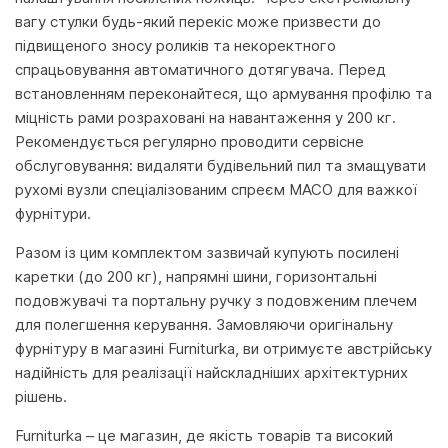
вагу стулки будь-який перекіс може призвести до
підвищеного зносу роликів та некоректного
спрацьовування автоматичного дотягувача. Перед
встановленням переконайтеся, що армування профілю та
міцність рами розраховані на навантаження у 200 кг.
Рекомендується регулярно проводити сервісне
обслуговування: видаляти будівельний пил та змащувати
рухомі вузли спеціалізованим спреєм MACO для важкої
фурнітури.
Разом із цим комплектом зазвичай купують посилені
каретки (до 200 кг), напрямні шини, горизонтальні
подовжувачі та портальну ручку з подовженим плечем
для полегшення керування. Замовляючи оригінальну
фурнітуру в магазині Furniturka, ви отримуєте австрійську
надійність для реалізації найскладніших архітектурних
рішень.
Furniturka – це магазин, де якість товарів та високий