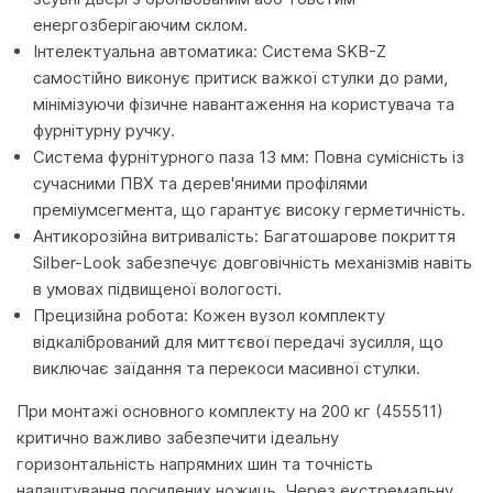
енергозберігаючим склом.
Інтелектуальна автоматика: Система SKB-Z
самостійно виконує притиск важкої стулки до рами,
мінімізуючи фізичне навантаження на користувача та
фурнітурну ручку.
Система фурнітурного паза 13 мм: Повна сумісність із
сучасними ПВХ та дерев'яними профілями
преміумсегмента, що гарантує високу герметичність.
Антикорозійна витривалість: Багатошарове покриття
Silber-Look забезпечує довговічність механізмів навіть
в умовах підвищеної вологості.
Прецизійна робота: Кожен вузол комплекту
відкалібрований для миттєвої передачі зусилля, що
виключає заїдання та перекоси масивної стулки.
При монтажі основного комплекту на 200 кг (455511)
критично важливо забезпечити ідеальну
горизонтальність напрямних шин та точність
налаштування посилених ножиць. Через екстремальну