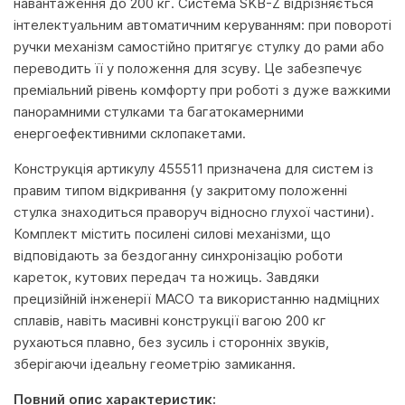
навантаження до 200 кг. Система SKB-Z відрізняється
інтелектуальним автоматичним керуванням: при повороті
ручки механізм самостійно притягує стулку до рами або
переводить її у положення для зсуву. Це забезпечує
преміальний рівень комфорту при роботі з дуже важкими
панорамними стулками та багатокамерними
енергоефективними склопакетами.
Конструкція артикулу 455511 призначена для систем із
правим типом відкривання (у закритому положенні
стулка знаходиться праворуч відносно глухої частини).
Комплект містить посилені силові механізми, що
відповідають за бездоганну синхронізацію роботи
кареток, кутових передач та ножиць. Завдяки
прецизійній інженерії MACO та використанню надміцних
сплавів, навіть масивні конструкції вагою 200 кг
рухаються плавно, без зусиль і сторонніх звуків,
зберігаючи ідеальну геометрію замикання.
Повний опис характеристик: