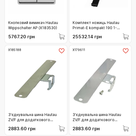
Кнопковий вимикач Hautau
Комплект ножиць Hautau
Wippschalter AP (Х183530)
Primat-E kompakt 190 1-
ножичний чорний (Х183746)
5767.20 грн
25532.14 грн
Х185188
Х179611
З'єднувальна шина Hautau
З'єднувальна шина Hautau
ZV/F для додаткового
ZV/F для додаткового
фальцевого запору розмір
фальцевого запору розмір
2883.60 грн
2883.60 грн
11.5 мм (Х185188)
9.5 мм (Х179611)