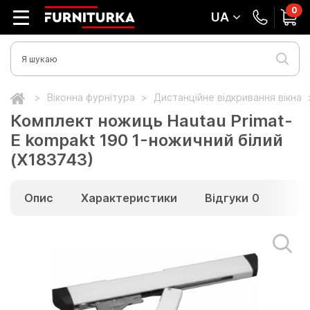
0
UA
Віконна фурнітура
Дистанційне відкривання вікна
Комплект ножиць Hautau Primat-
E kompakt 190 1-ножичний білий
(Х183743)
Опис
Характеристики
Відгуки
0