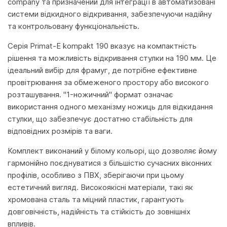
company та призначений для інтеграції в автоматизовані
системи відкидного відкривання, забезпечуючи надійну
та контрольовану функціональність.
Серія Primat-E kompakt 190 вказує на компактність
рішення та можливість відкривання стулки на 190 мм. Це
ідеальний вибір для фрамуг, де потрібне ефективне
провітрювання за обмеженого простору або високого
розташування. "1-ножичний" формат означає
використання одного механізму ножиць для відкидання
стулки, що забезпечує достатню стабільність для
відповідних розмірів та ваги.
Комплект виконаний у білому кольорі, що дозволяє йому
гармонійно поєднуватися з більшістю сучасних віконних
профілів, особливо з ПВХ, зберігаючи при цьому
естетичний вигляд. Високоякісні матеріали, такі як
хромована сталь та міцний пластик, гарантують
довговічність, надійність та стійкість до зовнішніх
впливів.