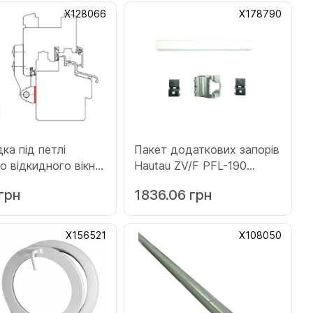
Х128066
Х178790
ка під петлі
Пакет додаткових запорів
о відкидного вікна
Hautau ZV/F PFL-190
UNI прозора 1.5 мм
розмір 11.5 мм білий
грн
1836.06 грн
66)
(Х178790)
Х156521
Х108050