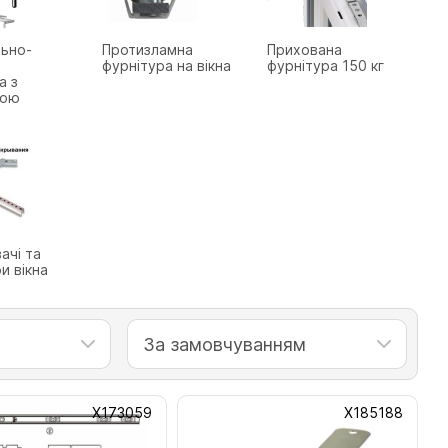
ьно-
Протизламна
Прихована
а
фурнітура на вікна
фурнітура 150 кг
а з
гою
ачі та
и вікна
За замовчуванням
Х173059
Х185188