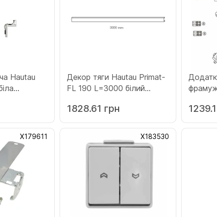
ча Hautau
Декор тяги Hautau Primat-
Додатк
біла
FL 190 L=3000 білий
фрамуж
(Х168842)
Hautau 
н
1828.61 грн
1239.1
універ
зачепо
(Х1730
Х179611
Х183530