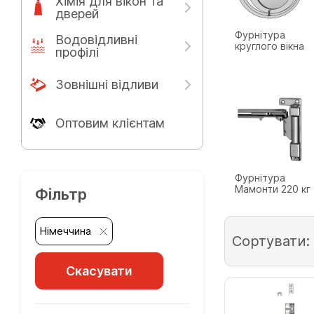
Хімія для вікон та
дверей
Фурнітура
Водовідливні
круглого вікна
профілі
Зовнішні відливи
Оптовим клієнтам
Фурнітура
Мамонти 220 кг
Фільтр
Німеччина
Сортувати:
Скасувати