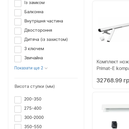
Із замком
Балконна
Внутрішня частина
Двостороння
Дитяча (із захистом)
З ключем
Звичайна
Комплект нож
Показати ще 2
Primat-E komp
ножичний біли
32768.99 г
Висота стулки (мм)
200-350
275-400
300-2000
350-550