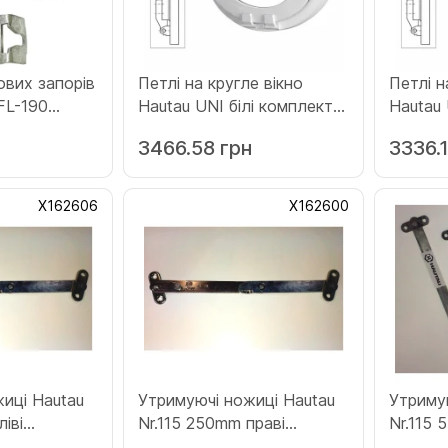
вих запорів
Петлі на кругле вікно
Петлі н
FL-190
Hautau UNI білі комплект 2
Hautau 
білий
шт (Х156518)
компле
3466.58 грн
3336.1
Х162606
Х162600
иці Hautau
Утримуючі ножиці Hautau
Утриму
іві
Nr.115 250mm праві
Nr.115 
(Х162600)
(Х1596