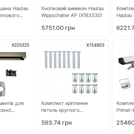
шина Hautau
Кнопковий вимикач Hautau
Комплек
аткового
Wippschalter AP (Х183530)
Hautau 
пору розмір
прилад
н
5751.00 грн
6221.
1)
(Х1753
Х225325
Х154903
ментів для
Комплект кріплення
Компле
скної
петель круглого
Primat-
дня бронза
відкидного вікна Hautau
ножичн
593.74 грн
25460
UNI (Х154903)