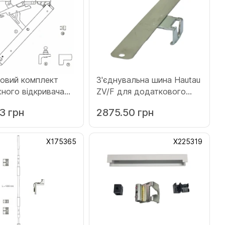
овий комплект
З'єднувальна шина Hautau
ного відкривача
ZV/F для додаткового
Primat-FL 190 з
фальцевого запору розмір
3 грн
2875.50 грн
сальним стулковим
11.5 мм (Х185188)
м ZK AO-25 білий
59)
Х175365
Х225319