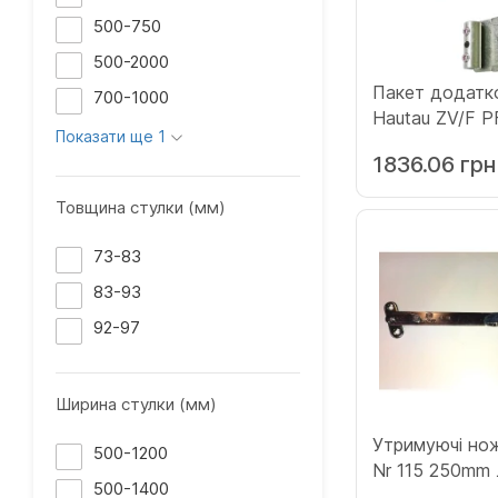
500-750
500-2000
Пакет додатко
700-1000
Hautau ZV/F P
Показати ще 1
розмір 9.5 мм 
1836.06 грн
(Х178781)
Товщина стулки (мм)
73-83
83-93
92-97
Ширина стулки (мм)
Утримуючі нож
500-1200
Nr 115 250mm л
500-1400
(Х162606)