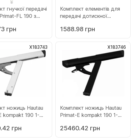
т гнучкої передачі
Комплект елементів для
Primat-FL 190 з
передачі дотискної
дям L=1000 білий
обв'язки білий (Х225319)
73 грн
1588.98 грн
65)
Х183743
Х183746
кт ножиць Hautau
Комплект ножиць Hautau
E kompakt 190 1-
Primat-E kompakt 190 1-
ий білий (Х183743)
ножичний чорний
.42 грн
25460.42 грн
(Х183746)