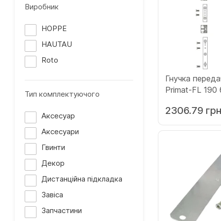
Виробник
HOPPE
HAUTAU
Roto
Гнучка переда
Primat-FL 190 
Тип комплектуючого
(Х108302)
2306.79 гр
Аксесуар
Аксесуари
Гвинти
Декор
Дистанційна підкладка
Завіса
Запчастини