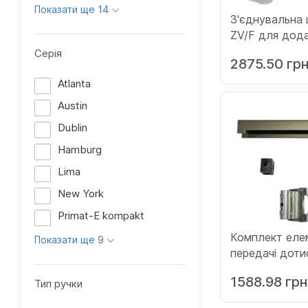
Показати ще 14
З'єднувальна 
ZV/F для дод
фальцевого за
Серія
2875.50 гр
9.5 мм (Х17961
Atlanta
Austin
Dublin
Hamburg
Lima
New York
Primat-E kompakt
Комплект еле
Показати ще 9
передачі доти
обв'язки сере
1588.98 грн
Тип ручки
(Х225325)