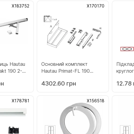
Х183752
Х170170
иць Hautau
Основний комплект
Підклад
akt 190 2-
Hautau Primat-FL 190
круглог
й (Х183752)
середня бронза (Х170170)
Hautau 
рн
4302.60 грн
12.78 
(Х1280
Х178781
Х156518