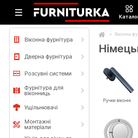
Катало
Віконна ф
Віконна фурнітура
Німець
Дверна фурнітура
Розсувні системи
Фурнітура для
віконниць
Ручки віконні
Ущільнювачі
Монтажні
матеріали