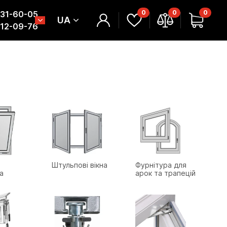
0
0
0
331-60-05
UA
312-09-76
Штульпові вікна
Фурнітура для
а
арок та трапецій