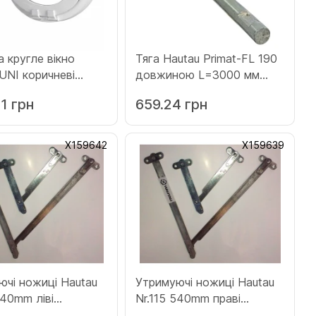
а кругле вікно
Тяга Hautau Primat-FL 190
UNI коричневі
довжиною L=3000 мм
кт 2 шт (Х156521)
(Х108050)
1 грн
659.24 грн
Х159642
Х159639
ючі ножиці Hautau
Утримуючі ножиці Hautau
540mm ліві
Nr.115 540mm праві
42)
(Х159639)