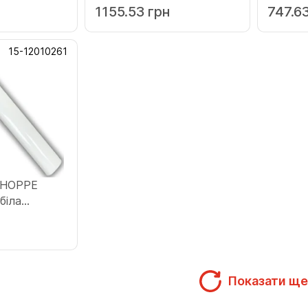
1155.53 грн
747.6
15-12010261
а HOPPE
Показати ще