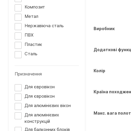
Композит
Метал
Нержавіюча сталь
Виробник
ПВХ
Пластик
Додаткові функц
Сталь
Колір
Призначення
Для євровікон
Країна походже
Для євровікон
Для алюмінієвих вікон
Макс. вага поло
Для алюмінієвих
конструкцій
Для балконних блоків