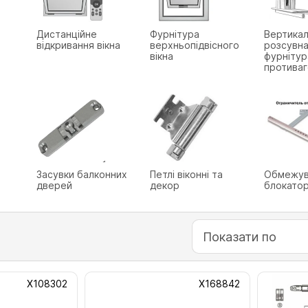
Дистанційне
Фурнітура
Вертикал
відкривання вікна
верхньопідвісного
розсувн
вікна
фурнітур
протива
Засувки балконних
Петлі віконні та
Обмежув
дверей
декор
блокатор
Показати по
Х108302
Х168842