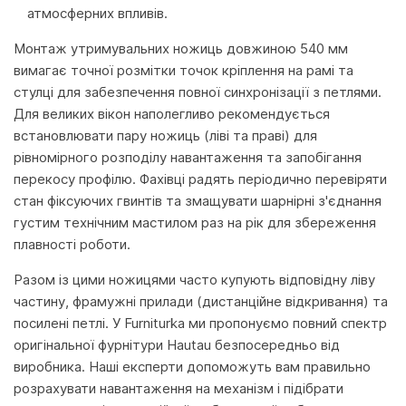
атмосферних впливів.
Монтаж утримувальних ножиць довжиною 540 мм
вимагає точної розмітки точок кріплення на рамі та
стулці для забезпечення повної синхронізації з петлями.
Для великих вікон наполегливо рекомендується
встановлювати пару ножиць (ліві та праві) для
рівномірного розподілу навантаження та запобігання
перекосу профілю. Фахівці радять періодично перевіряти
стан фіксуючих гвинтів та змащувати шарнірні з'єднання
густим технічним мастилом раз на рік для збереження
плавності роботи.
Разом із цими ножицями часто купують відповідну ліву
частину, фрамужні прилади (дистанційне відкривання) та
посилені петлі. У Furniturka ми пропонуємо повний спектр
оригінальної фурнітури Hautau безпосередньо від
виробника. Наші експерти допоможуть вам правильно
розрахувати навантаження на механізм і підібрати