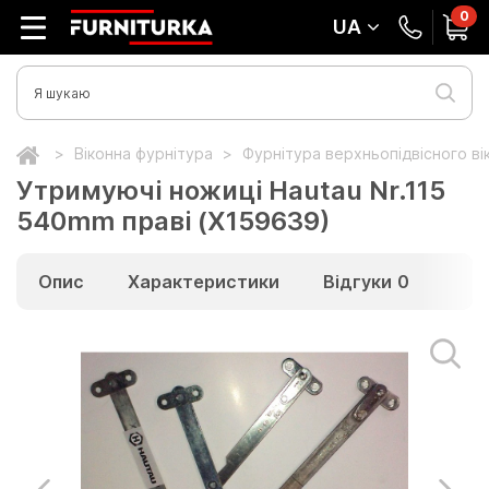
0
UA
Віконна фурнітура
Фурнітура верхньопідвісного ві
Утримуючі ножиці Hautau Nr.115
540mm праві (Х159639)
Опис
Характеристики
Відгуки
0