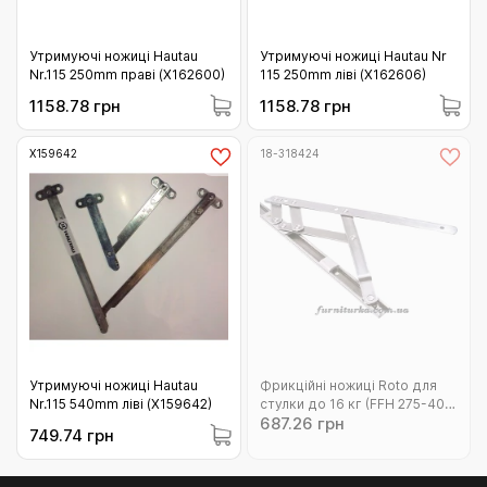
Утримуючі ножиці Hautau
Утримуючі ножиці Hautau Nr
Nr.115 250mm праві (Х162600)
115 250mm ліві (Х162606)
1158.78 грн
1158.78 грн
Х159642
18-318424
Утримуючі ножиці Hautau
Фрикційні ножиці Roto для
Nr.115 540mm ліві (Х159642)
стулки до 16 кг (FFH 275-400
687.26 грн
відкр 80 гр) 13 мм (18-
749.74 грн
318424)