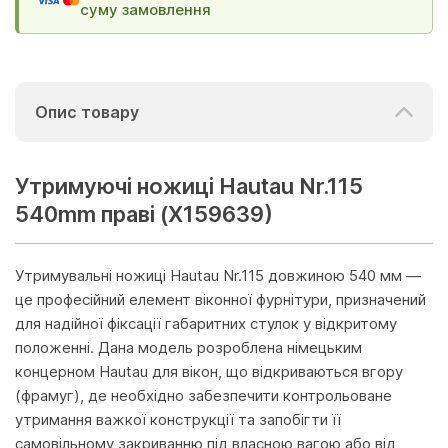
суму замовлення
Опис товару
Утримуючі ножиці Hautau Nr.115
540mm праві (Х159639)
Утримувальні ножиці Hautau Nr.115 довжиною 540 мм —
це професійний елемент віконної фурнітури, призначений
для надійної фіксації габаритних стулок у відкритому
положенні. Дана модель розроблена німецьким
концерном Hautau для вікон, що відкриваються вгору
(фрамуг), де необхідно забезпечити контрольоване
утримання важкої конструкції та запобігти її
самовільному закриванню під власною вагою або від