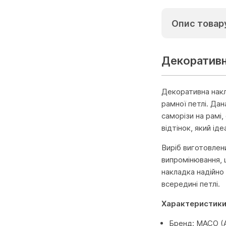
Опис товар
Декоративн
Декоративна накл
рамної петлі. Да
саморізи на рамі
відтінок, який ід
Виріб виготовлен
випромінювання, 
накладка надійно
всередині петлі.
Характеристики
Бренд: MACO (А