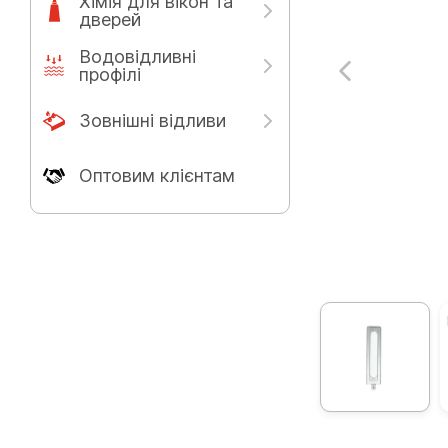
Хімія для вікон та
дверей
Водовідливні
профілі
Зовнішні відливи
Оптовим клієнтам