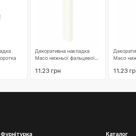
адка
Декоративна накладка
Декорати
коротка
Maco нижньої фальцевої
Maco ниж
петлі стулки AS DT ліва
петлі ст
11.23 грн
11.23 г
біла (43588)
біла (435
Фурнітурка
Каталог