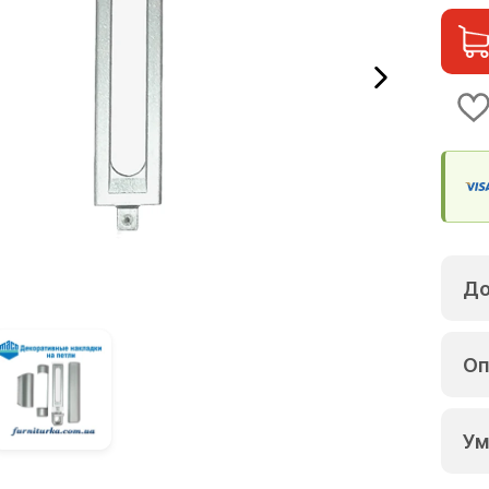
До
Оп
Ум