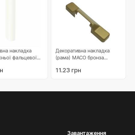
вна накладка
Декоративна накладка
ньої фальцевої
(рама) MACO бронза
улки AS DT права
притиску середнього
рн
11.23 грн
87)
зовнішнього 54783 (41583)
Завантаження