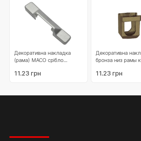
Декоративна накладка
Декоративна накл
(рама) MACO срібло
бронза низ рамы 
притиску середнього
11.23 грн
11.23 грн
зовнішнього 54783
(43569)