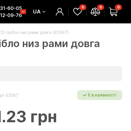
0
0
0
331-60-05
UA
312-09-76
O срібло низ рами довга (43567)
бло низ рами довга
ул 43567
Є в наявності
1.23 грн