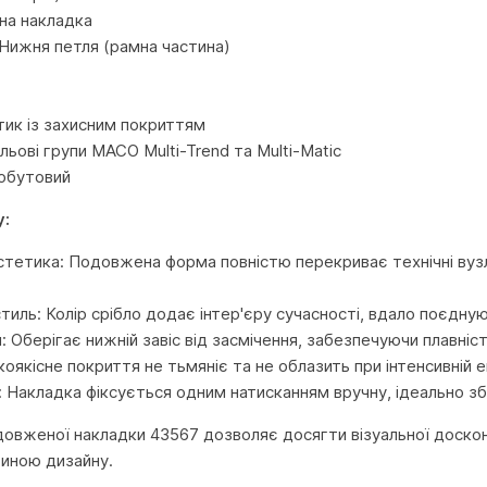
на накладка
Нижня петля (рамна частина)
тик із захисним покриттям
льові групи MACO Multi-Trend та Multi-Matic
Побутовий
у:
тетика: Подовжена форма повністю перекриває технічні вузли 
тиль: Колір срібло додає інтер'єру сучасності, вдало поєднуюч
: Оберігає нижній завіс від засмічення, забезпечуючи плавніс
коякісне покриття не тьмяніє та не облазить при інтенсивній 
 Накладка фіксується одним натисканням вручну, ідеально зб
овженої накладки 43567 дозволяє досягти візуальної доскона
иною дизайну.