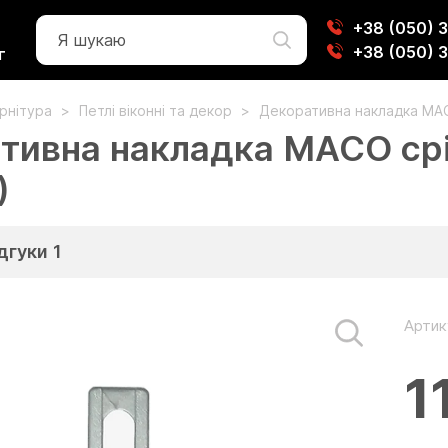
+38 (050) 
+38 (050) 
г
урнітура
Петлі віконні та декор
Декоративна накладка MAC
тивна накладка MACO срі
)
дгуки
1
Артик
1