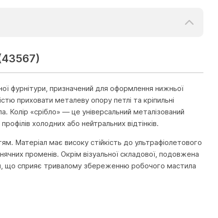
(43567)
ої фурнітури, призначений для оформлення нижньої
стю приховати металеву опору петлі та кріпильні
а. Колір «срібло» — це універсальний металізований
 профілів холодних або нейтральних відтінків.
тям. Матеріал має високу стійкість до ультрафіолетового
нячних променів. Окрім візуальної складової, подовжена
оги, що сприяє тривалому збереженню робочого мастила