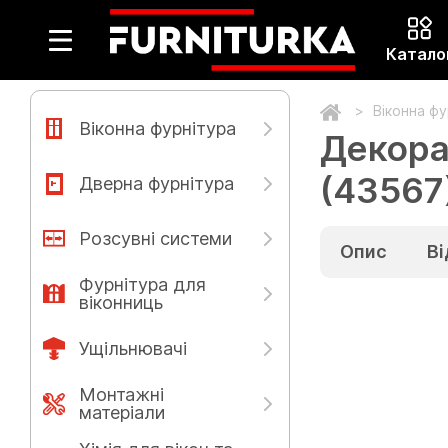
Катало
Віконна ф
Віконна фурнітура
Декора
(43567
Дверна фурнітура
Розсувні системи
Опис
Ві
Фурнітура для
віконниць
Ущільнювачі
Монтажні
матеріали