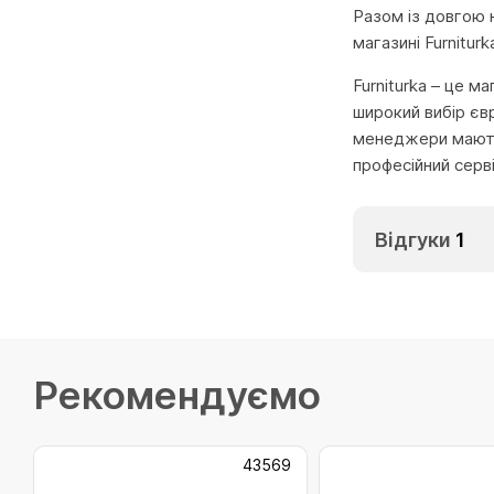
Разом із довгою 
магазині Furnitu
Furniturka – це м
широкий вибір єв
менеджери мають 
професійний серв
Відгуки
1
Рекомендуємо
43569