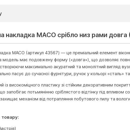
у
а накладка MACO срібло низ рами довга 
адка MACO (артикул 43567) — це преміальний елемент віконн
на модель має подовжену форму («довга»), що дозволяє повні
, створюючи максимально акуратний та монолітний вигляд вузл
еально пасує до сучасної фурнітури, ручок у кольорі «сталь» та
ий із високоміцного пластику зі стійким декоративним покрит
що запобігає потьмянінню сріблястого відтінку під впливом со
 захищає механізм від потрапляння побутового пилу та вол
 товару:
встрія)