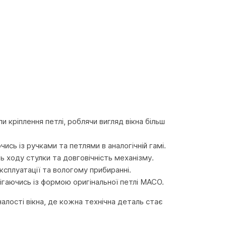
кріплення петлі, роблячи вигляд вікна більш
ись із ручками та петлями в аналогічній гамі.
ть ходу стулки та довговічність механізму.
експлуатації та вологому прибиранні.
ігаючись із формою оригінальної петлі MACO.
лості вікна, де кожна технічна деталь стає