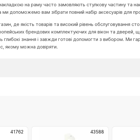
накладкою на раму часто замовляють стулкову частину та нак
rka ми допоможемо вам зібрати повний набір аксесуарів для п
агазин, де якість товарів та високий рівень обслуговування с
ропейських брендових комплектуючих для вікон та дверей, що
глибокі знання і завжди готові допомогти з вибором. Ми га
іс, якому можна довіряти.
41762
43588