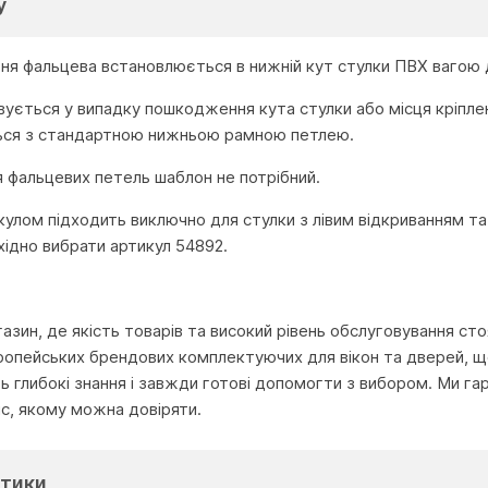
у
ня фальцева встановлюється в нижній кут стулки ПВХ
вагою д
вується
у випадку пошкодженн
я
кута стулки або місця кріпле
ься з
стандартною
нижньою
рамною петлею
.
 фальцевих петель шаблон не потрібний.
икулом
підходить виключно для стулки з
лівим
відкрива
нням
та
хідно вибрати артикул 54892.
агазин, де якість товарів та високий рівень обслуговування с
ропейських брендових комплектуючих для вікон та дверей, що
глибокі знання і завжди готові допомогти з вибором. Ми га
іс, якому можна довіряти.
тики