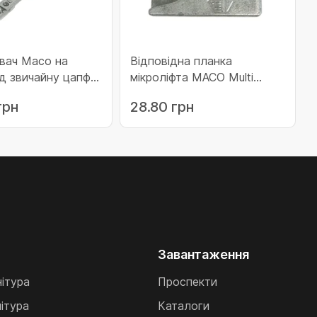
вач Maco на
Відповідна планка
ід звичайну цапфу
мікроліфта MACO Multi
ю 235 мм MМ
Matic для профільної
грн
28.80 грн
системи REHAU Geneo
SALAMANDER bluEvolution
92 ліва (362165)
Завантаження
нітура
Проспекти
ітура
Каталоги