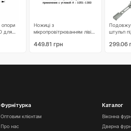
а опори
Ножиці з
Подовжу
О для
мікропровітрюванням ліві
штульп п
и 24
Gr.3 (Multi Trend)
довжино
449.81 грн
299.06 
12
(214712)
а
Фурнітурка
Каталог
Оптовим клієнтам
Віконна фур
Про нас
Дверна фурн