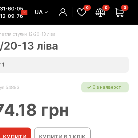
0
0
0
331-60-05
UA
312-09-76
етля стулки 12/20-13 ліва
/20-13 ліва
у
1
ул 54893
Є в наявності
74.18 грн
КУПИТИ
КУПИТИ В 1 КЛІК