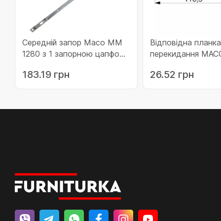
Середній запор Maco MM
Відповідна планк
1280 з 1 запорною цапфою
перекидання МАС
(211924)
дерева 13 систем
183.19 грн
26.52 грн
гладкого фальца 
фальцлюфту прав
(359003)