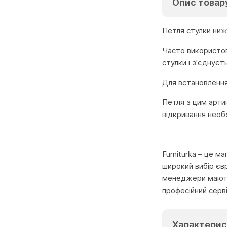
Опис товар
Петля стулки ниж
Часто використо
стулки і з'єднуєт
Для встановлення
Петля з цим арт
відкривання необ
Furniturka – це м
широкий вибір єв
менеджери мають 
професійний серв
Характерис