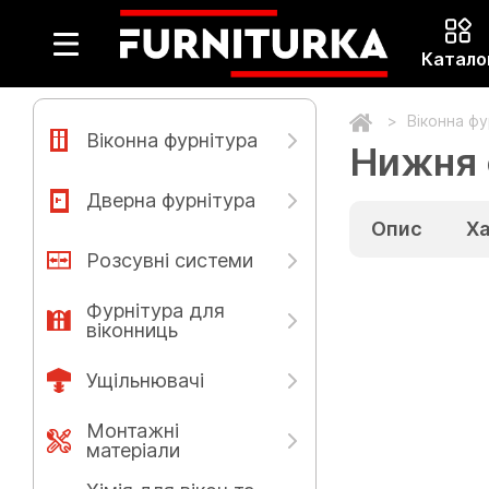
Катало
Віконна ф
Віконна фурнітура
Нижня 
Дверна фурнітура
Опис
Х
Розсувні системи
Фурнітура для
віконниць
Ущільнювачі
Монтажні
матеріали