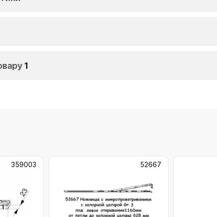
овару
1
359003
52667