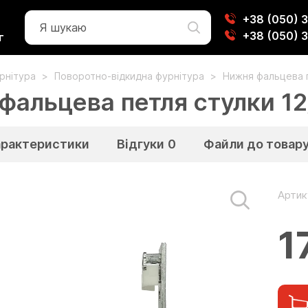
+38 (050) 
+38 (050) 
г
урнітура
Поворотно-відкидна фурнітура
Нижня фальцева п
фальцева петля стулки 12
арактеристики
Відгуки
0
Файли до товар
Артик
1