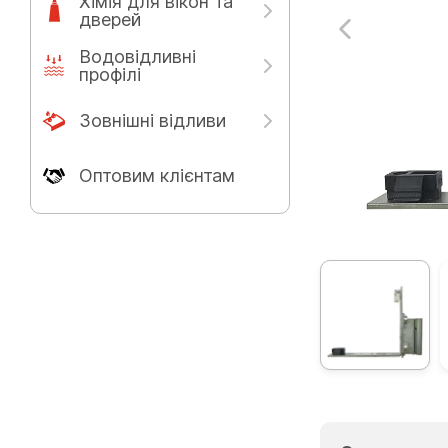
Хімія для вікон та
дверей
Водовідливні
профілі
Зовнішні відливи
Оптовим клієнтам