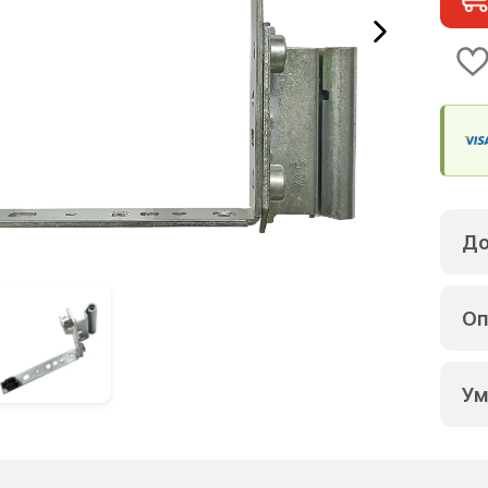
До
Оп
Ум