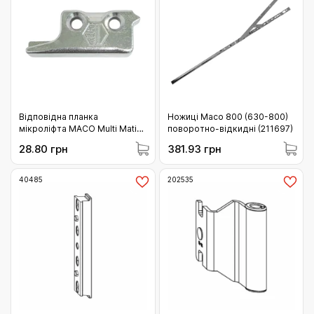
Відповідна планка
Ножиці Maco 800 (630-800)
мікроліфта MACO Multi Matic
поворотно-відкидні (211697)
для профільної системи KBE-
28.80 грн
381.93 грн
9 ліва (358681)
40485
202535