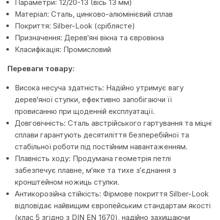
Параметри: 12/20-13 (вісь 13 мм)
Матеріал: Сталь, цинково-алюмінієвий сплав
Покриття: Silber-Look (сріблясте)
Призначення: Дерев'яні вікна та євровікна
Класифікація: Промисловий
Переваги товару:
Висока несуча здатність: Надійно утримує вагу
дерев'яної стулки, ефективно запобігаючи її
провисанню при щоденній експлуатації.
Довговічність: Сталь австрійського гартування та міцні
сплави гарантують десятиліття безперебійної та
стабільної роботи під постійним навантаженням.
Плавність ходу: Продумана геометрія петлі
забезпечує плавне, м'яке та тихе з’єднання з
кронштейном ножиць стулки.
Антикорозійна стійкість: Фірмове покриття Silber-Look
відповідає найвищим європейським стандартам якості
(клас 5 згідно з DIN EN 1670), надійно захищаючи