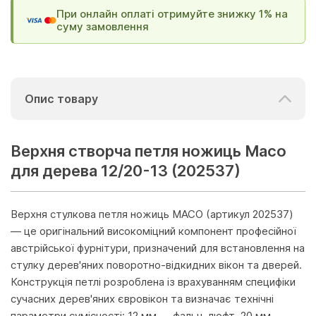
При онлайн оплаті отримуйте знижку 1% на
суму замовлення
Опис товару
Верхня створча петля ножиць Масо
для дерева 12/20-13 (202537)
Верхня стулкова петля ножиць MACO (артикул 202537)
— це оригінальний високоміцний компонент професійної
австрійської фурнітури, призначений для встановлення на
стулку дерев'яних поворотно-відкидних вікон та дверей.
Конструкція петлі розроблена із врахуванням специфіки
сучасних дерев'яних євровікон та визначає технічні
параметри сумісності: 12 мм — фальц-люфт, 20 мм —