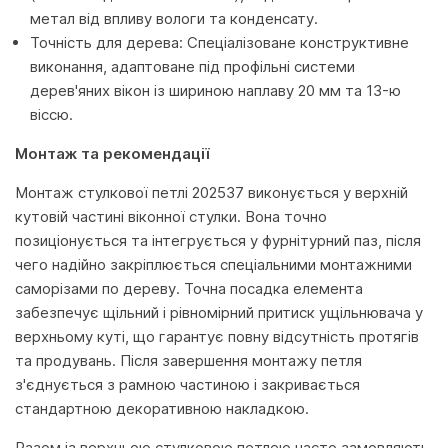
метал від впливу вологи та конденсату.
Точність для дерева: Спеціалізоване конструктивне
виконання, адаптоване під профільні системи
дерев'яних вікон із шириною наплаву 20 мм та 13-ю
віссю.
Монтаж та рекомендації
Монтаж стулкової петлі 202537 виконується у верхній
кутовій частині віконної стулки. Вона точно
позиціонується та інтегрується у фурнітурний паз, після
чего надійно закріплюється спеціальними монтажними
саморізами по дереву. Точна посадка елемента
забезпечує щільний і рівномірний притиск ущільнювача у
верхньому куті, що гарантує повну відсутність протягів
та продувань. Після завершення монтажу петля
з'єднується з рамною частиною і закривається
стандартною декоративною накладкою.
Разом із верхньою стулковою петлею часто замовляють