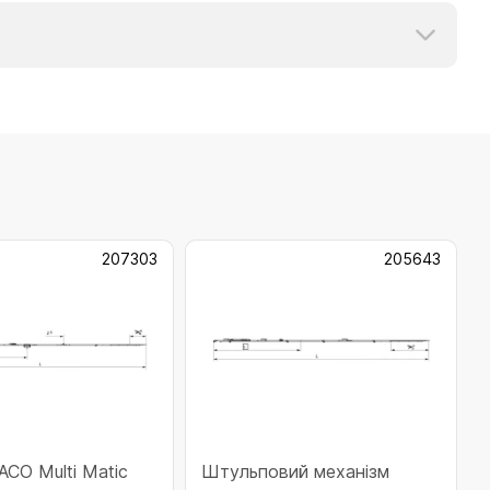
207303
205643
АСО Multi Matic
Штульповий механізм