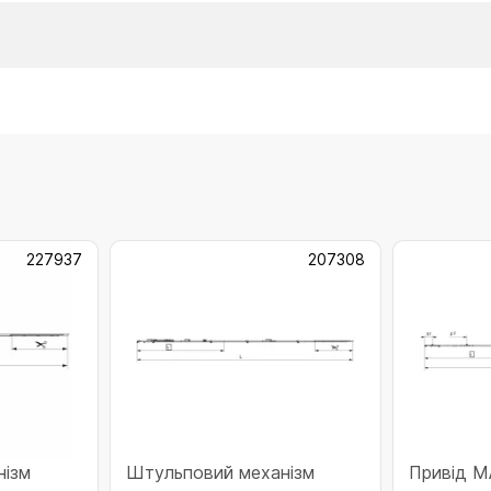
227937
207308
нізм
Штульповий механізм
Привід М