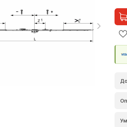
До
Оп
Ум