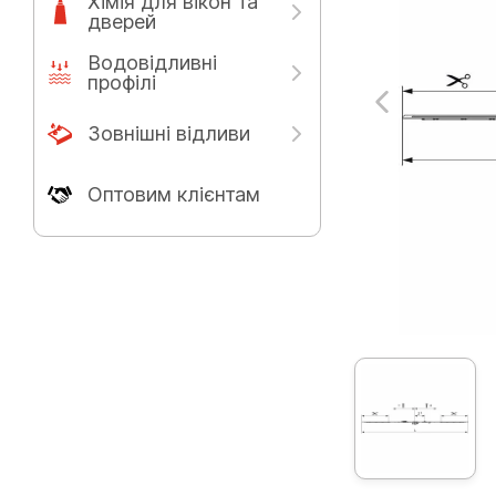
Хімія для вікон та
дверей
Водовідливні
профілі
Зовнішні відливи
Оптовим клієнтам