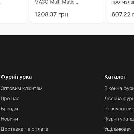
МАСО Multi Matic
протизла
аційний
протизламний фіксований
1700 з мі
1208.37 грн
607.22 
фи 695-
1700 для 3 i.S. цапфи 1591-
цапфою 1
1700 (207308)
(207303)
Фурнітурка
Каталог
Оптовим клієнтам
Віконна фур
Про нас
Дверна фурн
Бренди
Розсувні си
Новини
Фурнітура д
Доставка та оплата
Ущільнювачі