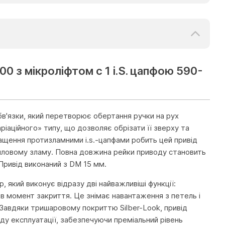
0 з мікроліфтом c 1 i.S. цапфою 590-
в'язки, який перетворює обертання ручки на рух
іаційного» типу, що дозволяє обрізати її зверху та
снащення протизламними i.s.-цапфами робить цей привід
иловому зламу. Повна довжина рейки приводу становить
 Привід виконаний з DM 15 мм.
 який виконує відразу дві найважливіші функції:
 в момент закриття. Це знімає навантаження з петель і
 Завдяки тришаровому покриттю Silber-Look, привід
оду експлуатації, забезпечуючи преміальний рівень