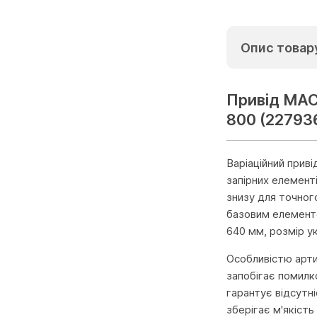
Опис товар
Привід МАСО
800 (22793
Варіаційний прив
запірних елемент
знизу для точного
базовим елементо
640 мм, розмір ук
Особливістю арти
запобігає помилк
гарантує відсутн
зберігає м'якість