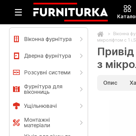
Катало
Віконна ф
Віконна фурнітура
мікроліфтом c 1 i
Привід
Дверна фурнітура
з мікро
Розсувні системи
Опис
Х
Фурнітура для
віконниць
Ущільнювачі
Монтажні
матеріали