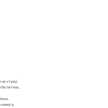
на стулці.
жби петель.
інок.
 клімату.