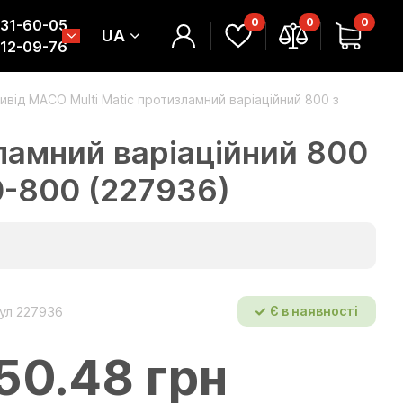
0
0
0
331-60-05
UA
312-09-76
ивід МАСО Multi Matic протизламний варіаційний 800 з
ламний варіаційний 800
90-800 (227936)
ул 227936
Є в наявності
50.48 грн