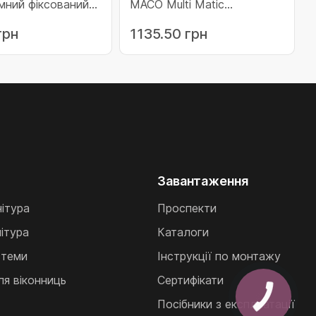
мний фіксований
МАСО Multi Matic
кроліфтом c 3 i.S.
протизламний фіксований
грн
1135.50 грн
591-1700
1590 для 3 i.S. цапфи 1341-
1590 (205643)
Завантаження
нітура
Проспекти
ітура
Каталоги
стеми
Інструкції по монтажу
ля віконниць
Сертифікати
Посібники з експлуатації