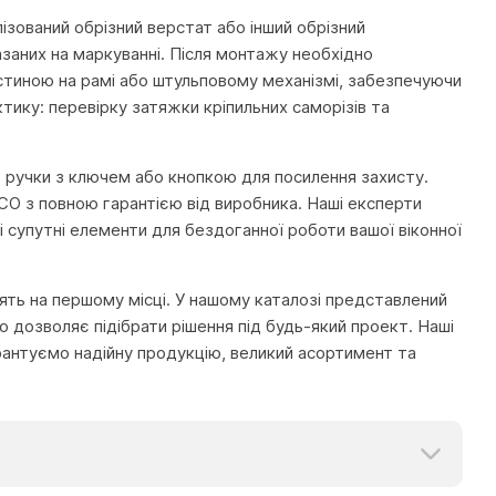
ізований обрізний верстат або інший обрізний
азаних на маркуванні. Після монтажу необхідно
стиною на рамі або штульповому механізмі, забезпечуючи
ику: перевірку затяжки кріпильних саморізів та
ож ручки з ключем або кнопкою для посилення захисту.
ACO з повною гарантією від виробника. Наші експерти
супутні елементи для бездоганної роботи вашої віконної
тоять на першому місці. У нашому каталозі представлений
 дозволяє підібрати рішення під будь-який проект. Наші
рантуємо надійну продукцію, великий асортимент та