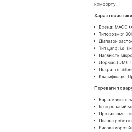
комфорту.
Характеристики
Бренд: MACO (А
Типорозмір: 80
Діапазон засто
Тип цапф: i.s. 
Наявність мікро
Дормас (DM): 
Покриття: Silbe
Класифікація: 
Переваги товар
Варіативність 
Інтегрований м
Протизламні гр
Плавна робота 
Висока корозійн