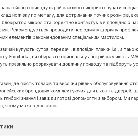
 варіаційного приводу вкрай важливо використовувати спеціал
иклад ножівку по металу, для дотримання точних розмірів, вк
 блокіратор мікроліфта коректно контактує з відповідною ча
улки. Рекомендується проводити періодичну щорічну профілакт
мих елементів рекомендованим спеціальним мастилом.
вичай купують кутові передачі, відповідні планки i.s., а так
ю у Furniturka, ви обираєте оригінальну австрійську якість M
ь правильно розрахувати довжину приводу та підберуть усі 
агазин, де якість товарів та високий рівень обслуговування с
ропейських брендових комплектуючих для вікон та дверей, що
глибокі знання і завжди готові допомогти з вибором. Ми га
іс, якому можна довіряти.
тики