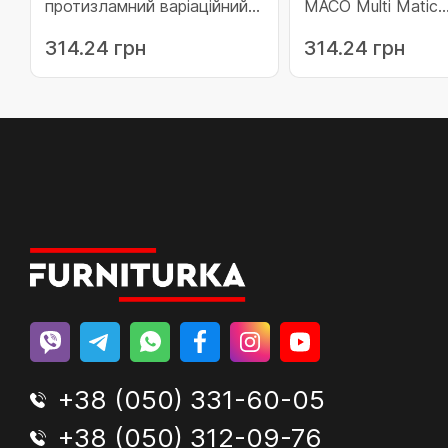
протизламний варіаційний
МАСО Multi Matic
1350 з мікроліфтом c 1 i.S.
протизламний варі
314.24 грн
314.24 грн
цапфою 901-1350 (215778)
800 для 1 i.S. цап
800 (227937)
+38 (050) 331-60-05
+38 (050) 312-09-76