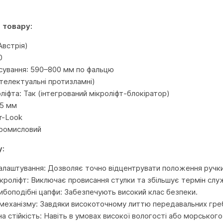
 товару:
встрія)
0
сування: 590–800 мм по фальцю
(інтелектуальні протизламні)
ліфта: Так (інтегрований мікроліфт-блокіратор)
15 мм
r-Look
Промисловий
у:
налаштування: Дозволяє точно відцентрувати положення ручки 
ікроліфт: Виключає провисання стулки та збільшує термін слу
ибоподібні цапфи: Забезпечують високий клас безпеки.
механізму: Завдяки високоточному литтю передавальних греб
а стійкість: Навіть в умовах високої вологості або морського