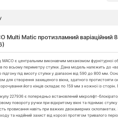
у
 Multi Matic протизламний варіаційний 80
6)
ід MACO є центральним виконавчим механізмом фурнітурної об
ів по всьому периметру стулки. Дана модель належить до «вар
 підгону під висоту стулки у діапазоні від 590 до 800 мм. О
м для створення захищеного вікна, здатного протистояти с
орочування його кінців складає по 159 мм з кожної із сторін.
кулу 227936 є попередньо встановлений мікроліфт-блокіратор,
овому повороту ручки при відкритому вікні та піднімає стулку
ість провисання навіть при важких двокамерних склопакетах.
 ходу та надійний захист від корозії протягом тривалого пері