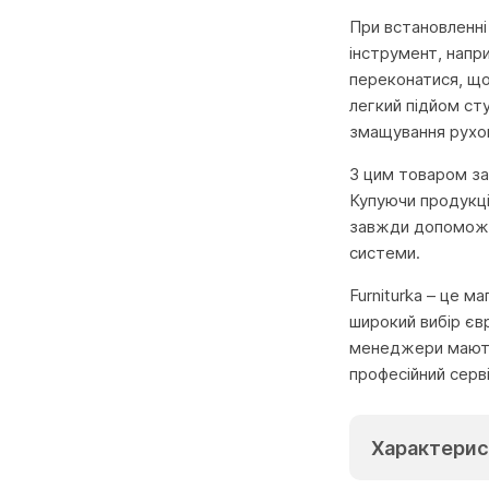
При встановленні
інструмент, напр
переконатися, що
легкий підйом ст
змащування рухо
З цим товаром заз
Купуючи продукці
завжди допоможут
системи.
Furniturka – це м
широкий вибір єв
менеджери мають 
професійний серв
Характерис