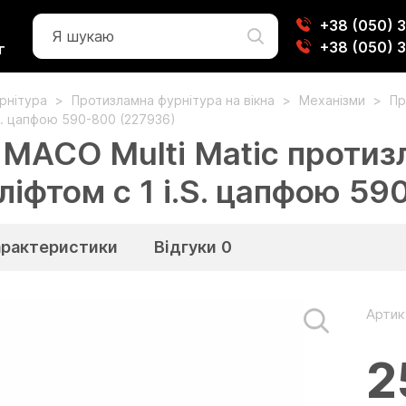
+38 (050) 
+38 (050) 
г
урнітура
Протизламна фурнітура на вікна
Механізми
Пр
.S. цапфою 590-800 (227936)
 МАСО Multi Matic протиз
ліфтом c 1 i.S. цапфою 5
арактеристики
Відгуки
0
Артик
2