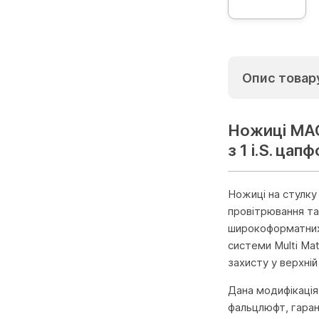
Опис товар
Ножиці МАС
з 1 i.S. цап
Ножиці на стулку
провітрювання та
широкоформатних 
системи Multi Ma
захисту у верхній 
Дана модифікація 
фальцлюфт, гаран