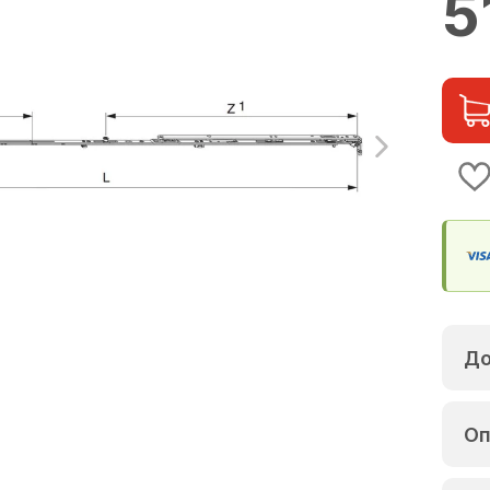
5
До
Оп