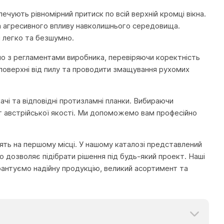
ечують рівномірний притиск по всій верхній кромці вікна.
та агресивного впливу навколишнього середовища.
 легко та безшумно.
но з регламентами виробника, перевіряючи коректність
поверхні від пилу та проводити змащування рухомих
ачі та відповідні протизламні планки. Вибираючи
кт австрійської якості. Ми допоможемо вам професійно
тоять на першому місці. У нашому каталозі представлений
 дозволяє підібрати рішення під будь-який проект. Наші
рантуємо надійну продукцію, великий асортимент та