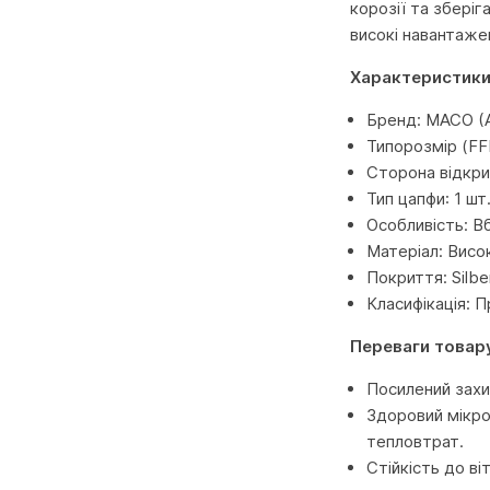
корозії та збері
високі навантаже
Характеристики
Бренд: MACO (А
Типорозмір (FF
Сторона відкри
Тип цапфи: 1 шт
Особливість: В
Матеріал: Висо
Покриття: Silb
Класифікація: 
Переваги товар
Посилений захис
Здоровий мікро
тепловтрат.
Стійкість до в