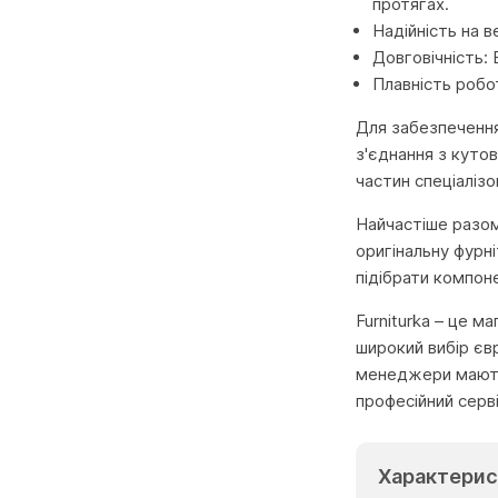
протягах.
Надійність на в
Довговічність:
Плавність робо
Для забезпечення
з'єднання з куто
частин спеціаліз
Найчастіше разом 
оригінальну фурн
підібрати компоне
Furniturka – це м
широкий вибір єв
менеджери мають 
професійний серв
Характерис