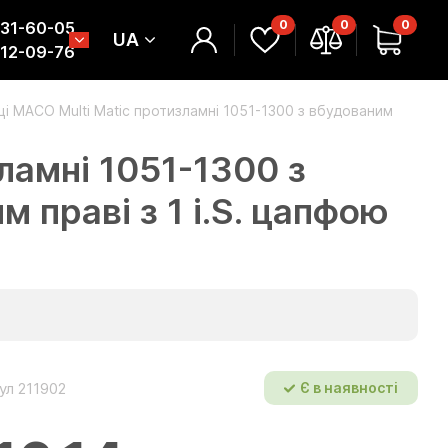
0
0
0
331-60-05
UA
312-09-76
і МАСО Multi Matic протизламні 1051-1300 з вбудованим
ламні 1051-1300 з
праві з 1 i.S. цапфою
ул 211902
Є в наявності