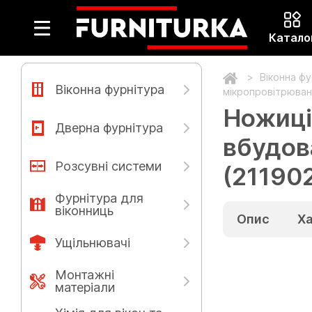
Катало
Віконна ф
Віконна фурнітура
мікропровітрюванн
Ножиці
Дверна фурнітура
вбудов
Розсувні системи
(21190
Фурнітура для
віконниць
Опис
Х
Ущільнювачі
Монтажні
матеріали