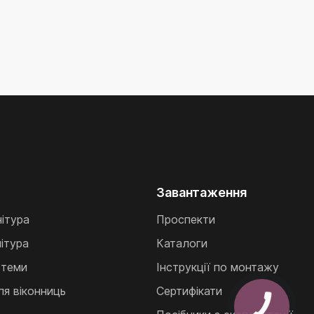
Завантаження
нітура
Проспекти
ітура
Каталоги
стеми
Інструкції по монтажу
ля віконниць
Сертифікати