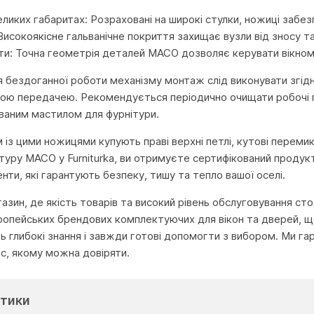
еликих габаритах: Розраховані на широкі стулки, ножиці забезп
 Високоякісне гальванічне покриття захищає вузли від зносу 
ти: Точна геометрія деталей MACO дозволяє керувати вікном
 бездоганної роботи механізму монтаж слід виконувати згід
вою передачею. Рекомендується періодично очищати робочі 
ованим мастилом для фурнітури.
із цими ножицями купують праві верхні петлі, кутові перемик
ітуру MACO у Furniturka, ви отримуєте сертифікований проду
нти, які гарантують безпеку, тишу та тепло вашої оселі.
агазин, де якість товарів та високий рівень обслуговування с
ропейських брендових комплектуючих для вікон та дверей, що
глибокі знання і завжди готові допомогти з вибором. Ми га
іс, якому можна довіряти.
тики