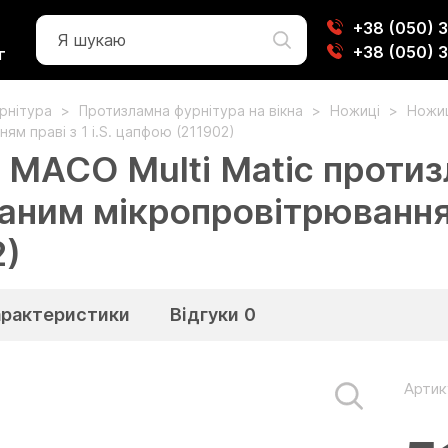
+38 (050) 
+38 (050) 
г
урнітура
Протизламна фурнітура на вікна
Ножиці
Ножиц
ям праві з 1 i.S. цапфою (211902)
 МАСО Multi Matic протиз
аним мікропровітрюванням 
2)
арактеристики
Відгуки
0
Артик