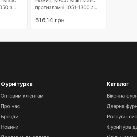
i Matic
Ножиці МАСО Multi Matic
050 з
протизламні 1051-1300 з
вбудованим
516.14 грн
ям праві
мікропровітрюванням ліві з
11900)
1 i.S. цапфою (211903)
Фурнітурка
Каталог
Оптовим клієнтам
Віконна фур
Про нас
Дверна фурн
Бренди
Розсувні си
Новини
Фурнітура д