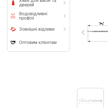
Хімія для вікон та
дверей
Водовідливні
профілі
Зовнішні відливи
Оптовим клієнтам