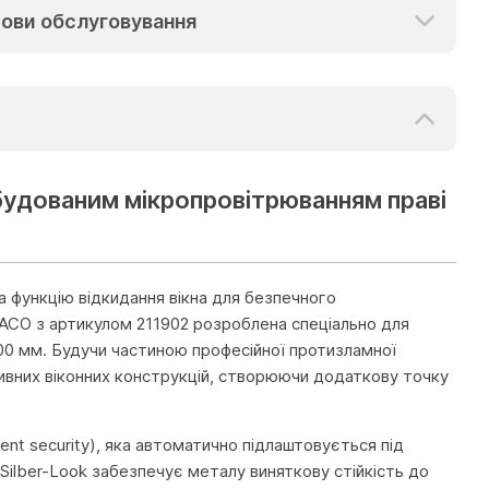
ови обслуговування
будованим мікропровітрюванням праві
а функцію відкидання вікна для безпечного
MACO з артикулом 211902 розроблена спеціально для
00 мм. Будучи частиною професійної протизламної
сивних віконних конструкцій, створюючи додаткову точку
ent security), яка автоматично підлаштовується під
Silber-Look забезпечує металу виняткову стійкість до