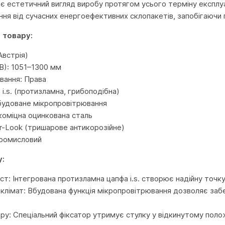
гає естетичний вигляд виробу протягом усього терміну експлуа
ння від сучасних енергоефективних склопакетів, запобігаючи
 товару:
встрія)
B): 1051–1300 мм
вання: Права
. i.s. (протизламна, грибоподібна)
будоване мікропровітрювання
коміцна оцинкована сталь
er-Look (тришарове антикорозійне)
Промисловий
у:
т: Інтегрована протизламна цапфа i.s. створює надійну точку 
клімат: Вбудована функція мікропровітрювання дозволяє забе
ітру: Спеціальний фіксатор утримує стулку у відкинутому поло