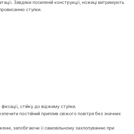
тації. Завдяки посиленій конструкції, ножиці витримують
 провисанню стулки.
фіксації, стійку до віджиму стулки.
зпечити постійний приплив свіжого повітря без значних
женні, запобігаючи її самовільному захлопуванню при