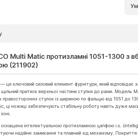
Ум
у
О Multi Matic протизламні 1051-1300 з в
фою (211902)
 — це ключовий силовий елемент фурнітури, який відповідає з
 щільний притиск верхньої частини стулки до рами. Модель 
правосторонніх стулок із шириною по фальцю від 1051 до 13
tic, ці ножиці забезпечують стабільну роботу навіть дуже ма
зоні.
оснащена інтелектуальною протизламною цапфою i.s. (intellig
туючи надійне замикання та плавний хід механізму. Покриття 