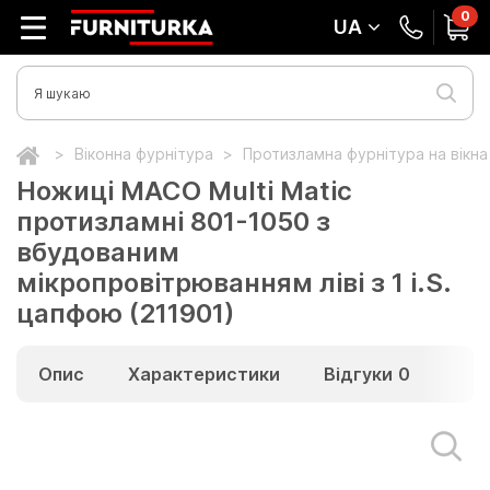
0
UA
Віконна фурнітура
Протизламна фурнітура на вікн
Ножиці МАСО Multi Matic
протизламні 801-1050 з
вбудованим
мікропровітрюванням ліві з 1 i.S.
цапфою (211901)
Опис
Характеристики
Відгуки
0