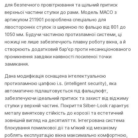
для безпечного провітрювання та щільний притиск
верхньої частини стулки до рами. Модель MACO з
артикулом 211901 розроблена спеціально для
лівосторонніх стулок із шириною по фальцю від 801 до
1050 мм. Будучи частиною протизламної системи, ці
ножиці не лише забезпечують плавну роботу вікна, а й
створюють додатковий бар'єр проти несанкціонованого
проникнення завдяки наявності посиленої точки
замикання.
Дана модифікація оснащена інтелектуальною
протизламною цапфою i.s. (intelligent security), яка
автоматично підлаштовується під фальцлюфт,
забезпечуючи ідеальний притиск та захист від віджиму
стулки у верхній частині. Покриття Silber-Look гарантує
металу виняткову стійкість до корозії та естетичний
зовнішній вигляд на десятиліття. Інтегрована система
блокування помилкової дії та м'який хід механізму
роблять експлуатацію вікна максимально комфортною,