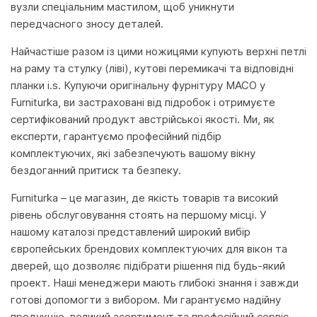
вузли спеціальним мастилом, щоб уникнути
передчасного зносу деталей.
Найчастіше разом із цими ножицями купують верхні петлі
на раму та стулку (ліві), кутові перемикачі та відповідні
планки i.s. Купуючи оригінальну фурнітуру MACO у
Furniturka, ви застраховані від підробок і отримуєте
сертифікований продукт австрійської якості. Ми, як
експерти, гарантуємо професійний підбір
комплектуючих, які забезпечують вашому вікну
бездоганний притиск та безпеку.
Furniturka – це магазин, де якість товарів та високий
рівень обслуговування стоять на першому місці. У
нашому каталозі представлений широкий вибір
європейських брендових комплектуючих для вікон та
дверей, що дозволяє підібрати рішення під будь-який
проект. Наші менеджери мають глибокі знання і завжди
готові допомогти з вибором. Ми гарантуємо надійну
продукцію, великий асортимент та професійний сервіс,