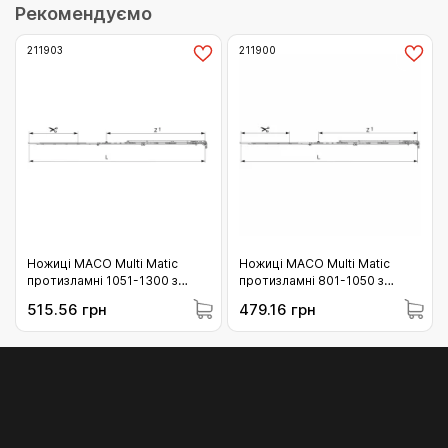
Рекомендуємо
211903
211900
Ножиці МАСО Multi Matic
Ножиці МАСО Multi Matic
протизламні 1051-1300 з
протизламні 801-1050 з
вбудованим
вбудованим
515.56 грн
479.16 грн
мікропровітрюванням ліві з 1
мікропровітрюванням праві з
i.S. цапфою (211903)
1 i.S. цапфою (211900)