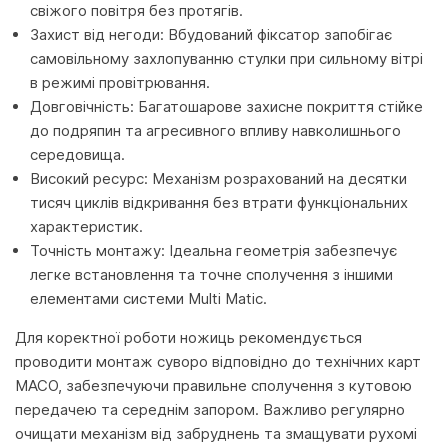
свіжого повітря без протягів.
Захист від негоди: Вбудований фіксатор запобігає
самовільному захлопуванню стулки при сильному вітрі
в режимі провітрювання.
Довговічність: Багатошарове захисне покриття стійке
до подряпин та агресивного впливу навколишнього
середовища.
Високий ресурс: Механізм розрахований на десятки
тисяч циклів відкривання без втрати функціональних
характеристик.
Точність монтажу: Ідеальна геометрія забезпечує
легке встановлення та точне сполучення з іншими
елементами системи Multi Matic.
Для коректної роботи ножиць рекомендується
проводити монтаж суворо відповідно до технічних карт
MACO, забезпечуючи правильне сполучення з кутовою
передачею та середнім запором. Важливо регулярно
очищати механізм від забруднень та змащувати рухомі