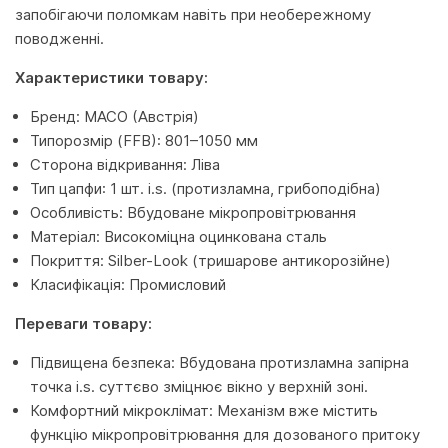
запобігаючи поломкам навіть при необережному
поводженні.
Характеристики товару:
Бренд: MACO (Австрія)
Типорозмір (FFB): 801–1050 мм
Сторона відкривання: Ліва
Тип цапфи: 1 шт. i.s. (протизламна, грибоподібна)
Особливість: Вбудоване мікропровітрювання
Матеріал: Високоміцна оцинкована сталь
Покриття: Silber-Look (тришарове антикорозійне)
Класифікація: Промисловий
Переваги товару:
Підвищена безпека: Вбудована протизламна запірна
точка i.s. суттєво зміцнює вікно у верхній зоні.
Комфортний мікроклімат: Механізм вже містить
функцію мікропровітрювання для дозованого притоку