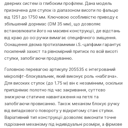
дверних систем із глибоким профілем. Дана модель
призначена для стулок із діапазоном висоти по фальцю
від 1251 до 1750 мм. Ключовою особливістю приводу є
збільшений дорнмас (DM 35 мм), що дозволяє
встановлювати його на масивні конструкції, де відстань
від краю до осі ручки вимагає специфічного зміщення.
Оснащення двома протизламними i.S.-цапфами гарантує
посилений захист та рівномірний притиск по всій висоті
стулки, запобігаючи продуванню.
Головною перевагою артикулу 205535 є інтегрований
мікроліфт-блокувальник, який виконує роль «набігача».
Для високих стулок (до 1.75 м) він є незамінним, оскільки
припіднімає полотно під час закривання, суттєво
знижуючи статичне навантаження на петлі та
запобігаючи провисанню. Також механізм блокує ручку
від випадкового повороту у відкритому стані стулки.
Варіативний тип конструкції дозволяє виконати точне
підрізання механізму під індивідуальні розміри, а фірмове