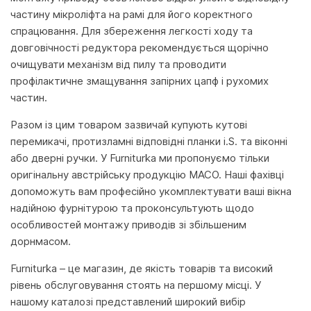
частину мікроліфта на рамі для його коректного
спрацювання. Для збереження легкості ходу та
довговічності редуктора рекомендується щорічно
очищувати механізм від пилу та проводити
профілактичне змащування запірних цапф і рухомих
частин.
Разом із цим товаром зазвичай купують кутові
перемикачі, протизламні відповідні планки i.S. та віконні
або дверні ручки. У Furniturka ми пропонуємо тільки
оригінальну австрійську продукцію MACO. Наші фахівці
допоможуть вам професійно укомплектувати ваші вікна
надійною фурнітурою та проконсультують щодо
особливостей монтажу приводів зі збільшеним
дорнмасом.
Furniturka – це магазин, де якість товарів та високий
рівень обслуговування стоять на першому місці. У
нашому каталозі представлений широкий вибір