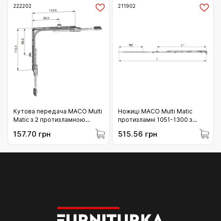
222202
211902
Кутова передача МАСО Multi
Ножиці МАСО Multi Matic
Matic з 2 протизламною
протизламні 1051-1300 з
цапфою (i.s.) FFB 320 - 1.800
вбудованим
157.70 грн
515.56 грн
FFH 360 - 2.800 (222202)
мікропровітрюванням праві з
1 i.S. цапфою (211902)