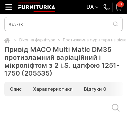
0
UA
Віконна фурнітура
Протизламна фурнітура на вікн
Привід МАСО Multi Matic DM35
протизламний варіаційний і
мікроліфтом з 2 i.S. цапфою 1251-
1750 (205535)
Опис
Характеристики
Відгуки
0