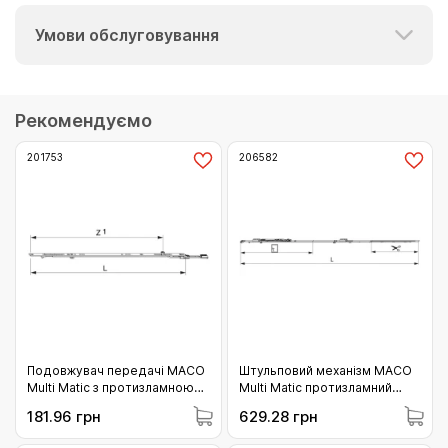
Умови обслуговування
Рекомендуємо
201753
206582
Подовжувач передачі МАСО
Штульповий механізм МАСО
Multi Matic з протизламною
Multi Matic протизламний
цапфою (i.s.) (L= 705 мм)
фіксований 840 для 2 i.S.
181.96 грн
629.28 грн
(201753)
цапфи 661-840 (206582)