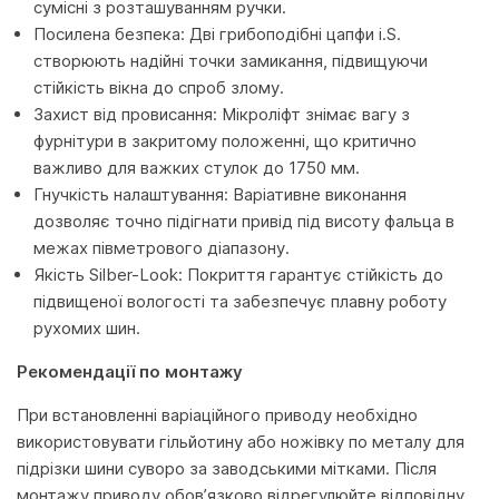
сумісні з розташуванням ручки.
Посилена безпека: Дві грибоподібні цапфи i.S.
створюють надійні точки замикання, підвищуючи
стійкість вікна до спроб злому.
Захист від провисання: Мікроліфт знімає вагу з
фурнітури в закритому положенні, що критично
важливо для важких стулок до 1750 мм.
Гнучкість налаштування: Варіативне виконання
дозволяє точно підігнати привід під висоту фальца в
межах півметрового діапазону.
Якість Silber-Look: Покриття гарантує стійкість до
підвищеної вологості та забезпечує плавну роботу
рухомих шин.
Рекомендації по монтажу
При встановленні варіаційного приводу необхідно
використовувати гільйотину або ножівку по металу для
підрізки шини суворо за заводськими мітками. Після
монтажу приводу обов’язково відрегулюйте відповідну