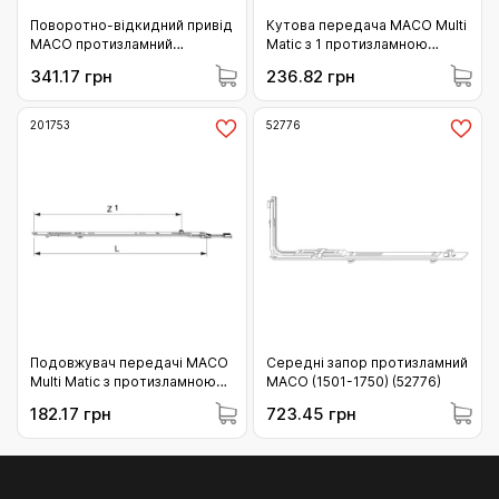
Поворотно-відкидний привід
Кутова передача МАСО Multi
MACO протизламний
Matic з 1 протизламною
фіксований DM 15 Gr.1B (601-
цапфою (i.s.) FFB 400 - 1.000
341.17 грн
236.82 грн
800) (55853)
FFH 800 - 1.700 (101879)
201753
52776
Подовжувач передачі МАСО
Середні запор протизламний
Multi Matic з протизламною
MACO (1501-1750) (52776)
цапфою (i.s.) (L= 705 мм)
182.17 грн
723.45 грн
(201753)