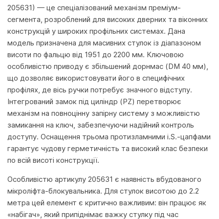
205631) — це спеціалізований механізм преміум-
сегмента, розроблений для високих дверних та віконних
конструкцій у широких профільних системах. Дана
модель призначена для масивних стулок із діапазоном
висоти по фальцю від 1951 до 2200 мм. Ключовою
особливістю приводу є збільшений дорнмас (DM 40 мм),
що дозволяє використовувати його в специфічних
профілях, де вісь ручки потребує значного відступу.
Інтегрований замок під циліндр (PZ) перетворює
механізм на повноцінну запірну систему з можливістю
замикання на ключ, забезпечуючи надійний контроль
доступу. Оснащення трьома протизламними i.S.-цапфами
гарантує чудову герметичність та високий клас безпеки
по всій висоті конструкції.
Особливістю артикулу 205631 є наявність вбудованого
мікроліфта-блокувальника. Для стулок висотою до 2.2
метра цей елемент є критично важливим: він працює як
«набігач», який припіднімає важку стулку під час