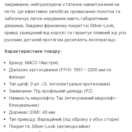
закривання, нейтралізуючи статичне навантаження на
петлі. Це ефективно запобігає провисанню полотна та
забезпечує легке керування навіть габаритними
дверима. Завдяки фірмовому покриттю Silber-Look,
привід захищений від корозії та гарантує плавний хід усіх
рухомих деталей протягом десятиліть експлуатації.
Характеристики товару:
Бренд: MACO (Австрія)
Діапазон застосування (FFH): 1951 – 2200 мм по
фальцю
Тип цапф: 3 шт. i.S. (інтелектуальні протизламні)
Замикання: Під профільний циліндр (PZ)
Наявність мікроліфта: Так (інтегрований мікроліфт-
блокувальник)
Дорнмас (DM): 40 мм
Тип приводу: Варіаційний (під обрізку з обох сторін)
Покриття: Silber-Look (антикорозійне)