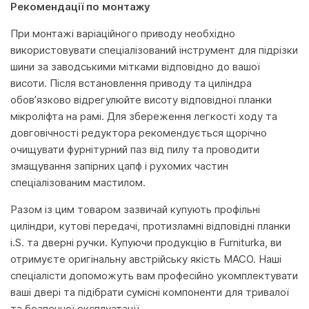
Рекомендації по монтажу
При монтажі варіаційного приводу необхідно
використовувати спеціалізований інструмент для підрізки
шини за заводськими мітками відповідно до вашої
висоти. Після встановлення приводу та циліндра
обов’язково відрегулюйте висоту відповідної планки
мікроліфта на рамі. Для збереження легкості ходу та
довговічності редуктора рекомендується щорічно
очищувати фурнітурний паз від пилу та проводити
змащування запірних цапф і рухомих частин
спеціалізованим мастилом.
Разом із цим товаром зазвичай купують профільні
циліндри, кутові передачі, протизламні відповідні планки
i.S. та дверні ручки. Купуючи продукцію в Furniturka, ви
отримуєте оригінальну австрійську якість MACO. Наші
спеціалісти допоможуть вам професійно укомплектувати
ваші двері та підібрати сумісні компоненти для тривалої
та безпечної експлуатації.