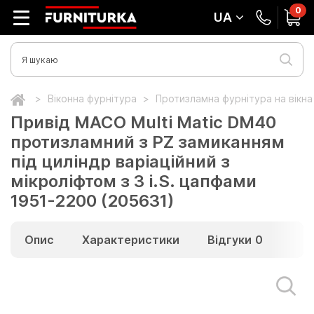
0
UA
Віконна фурнітура
Протизламна фурнітура на вікн
Привід МАСО Multi Matic DM40
протизламний з PZ замиканням
під циліндр варіаційний з
мікроліфтом з 3 i.S. цапфами
1951-2200 (205631)
Опис
Характеристики
Відгуки
0