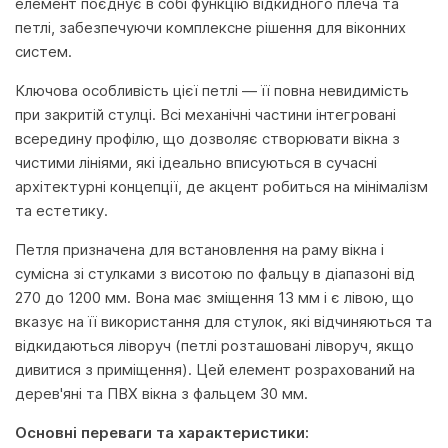
елемент поєднує в собі функцію відкидного плеча та
петлі, забезпечуючи комплексне рішення для віконних
систем.
Ключова особливість цієї петлі — її повна невидимість
при закритій стулці. Всі механічні частини інтегровані
всередину профілю, що дозволяє створювати вікна з
чистими лініями, які ідеально вписуються в сучасні
архітектурні концепції, де акцент робиться на мінімалізм
та естетику.
Петля призначена для встановлення на раму вікна і
сумісна зі стулками з висотою по фальцу в діапазоні від
270 до 1200 мм. Вона має зміщення 13 мм і є лівою, що
вказує на її використання для стулок, які відчиняються та
відкидаються ліворуч (петлі розташовані ліворуч, якщо
дивитися з приміщення). Цей елемент розрахований на
дерев'яні та ПВХ вікна з фальцем 30 мм.
Основні переваги та характеристики: