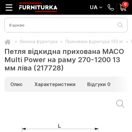
0
UA
Віконна фурнітура
Прихована фурнітура 150 кг
Петля відкидна прихована MACO
Multi Power на раму 270-1200 13
мм ліва (217728)
Опис
Характеристики
Відгуки
0