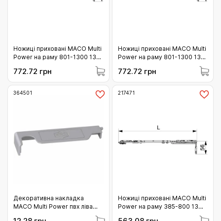
Ножиці приховані MACO Multi
Ножиці приховані MACO Multi
Power на раму 801-1300 13
Power на раму 801-1300 13
мм ліві (217475)
мм праві (217474)
772.72 грн
772.72 грн
364501
217471
Декоративна накладка
Ножиці приховані MACO Multi
MACO Multi Power пвх ліва
Power на раму 385-800 13
(364501)
мм ліві (217471)
12.28 грн
563.08 грн