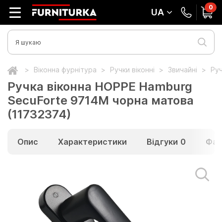
0
UA
Віконна фурнітура
Ручки віконні
Звичайні
Руч
Ручка віконна HOPPE Hamburg
SecuForte 9714M чорна матова
(11732374)
Опис
Характеристики
Відгуки
0
Фай