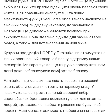
Віконна ручка HOPPE Hamburg SecuForte — це відмінний
вибір для тих, хто прагне підвищити рівень безпеки свого
житла. Для правильної експлуатації та повної
ефективності функції SecuForte обов'язково наклейте на
віконний профіль додану наклейку, як зазначено в
інструкції. Це допоможе уникнути помилок при
використанні. Вона ідеально підійде для заміни старої
ручки, а також для встановлення на нові вікна.
Купуючи продукцію HOPPE у Furniturka, ви отримуєте не
тільки оригінальний товар, а й повну підтримку наших
експертів. Ми гарантуємо, що ця ручка прослужить вам
довгі роки, забезпечуючи комфорт та безпеку.
Furniturka – це магазин, де якість товарів та високий
рівень обслуговування стоять на першому місці. У
нашому каталозі представлений широкий вибір
європейських брендових комплектуючих для вікон та
дверей, що дозволяє підібрати рішення під будь-який
проект. Наші менеджери мають глибокі знання і завжди