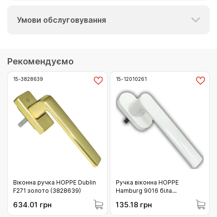
Умови обслуговування
Рекомендуємо
15-3828639
15-12010261
Віконна ручка HOPPE Dublin
Ручка віконна HOPPE
F271 золото (3828639)
Hamburg 9016 біла
(12010261)
634.01 грн
135.18 грн