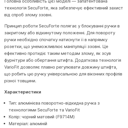
Головна особливість цієї моделі — запатентована
технологія SecuForte, яка забезпечує ефективний захист
від спроб злому ззовні.
Принцип роботи SecuForte полягає у блокуванні ручки в
закритому або відкинутому положенні. Для повороту
ручки необхідно спочатку натиснути її в напрямку
розетки, що унеможливлює маніпуляції ззовні. Це
ефективно протидіє таким методам злому, як зсув
фурнітури або обертання штифта. Додаткова технологія
VarioFit дозволяє плавно регулювати довжину штифта,
що робить цю ручку універсальною для віконних профілів
різної товщини.
Характеристики
Тип: алюмінієва поворотно-відкидна ручка з
технологіями SecuForte та VarioFit
Колір: чорний матовий (F9714M)
Матеріал: алюміній