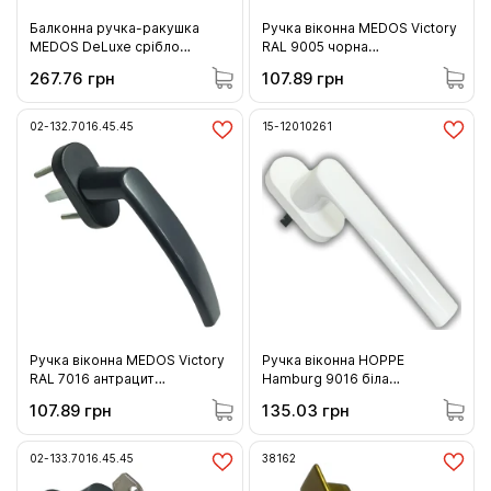
Балконна ручка-ракушка
Ручка віконна MEDOS Victory
MEDOS DeLuxe срібло
RAL 9005 чорна
(115.SILVER.00.01)
(132.9005.35.45)
267.76 грн
107.89 грн
02-132.7016.45.45
15-12010261
Ручка віконна MEDOS Victory
Ручка віконна HOPPE
RAL 7016 антрацит
Hamburg 9016 біла
(132.7016.45.45)
(12010261)
107.89 грн
135.03 грн
02-133.7016.45.45
38162