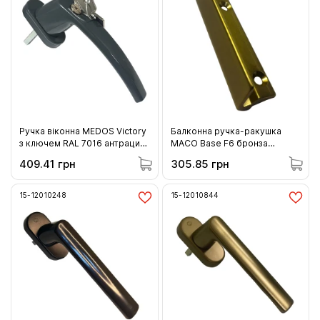
Ручка віконна MEDOS Victory
Балконна ручка-ракушка
з ключем RAL 7016 антрацит
МACO Base F6 бронза
(133.7016.45.45)
(38162)
409.41 грн
305.85 грн
15-12010248
15-12010844