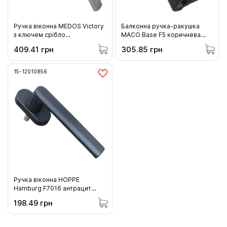
Ручка віконна MEDOS Viсtory
Балконна ручка-ракушка
з ключем срібло
МACO Base F5 коричнева
(133.silver.45.45)
(39589)
409.41 грн
305.85 грн
15-12010856
Ручка віконна HOPPE
Hamburg F7016 антрацит
(12010856)
198.49 грн