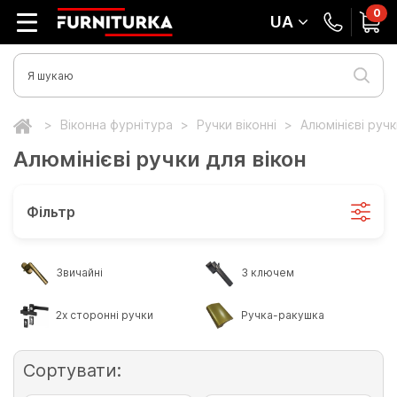
0
UA
Віконна фурнітура
Ручки віконні
Алюмінієві ручк
Алюмінієві ручки для вікон
Фільтр
Звичайні
З ключем
2х сторонні ручки
Ручка-ракушка
Сортувати: