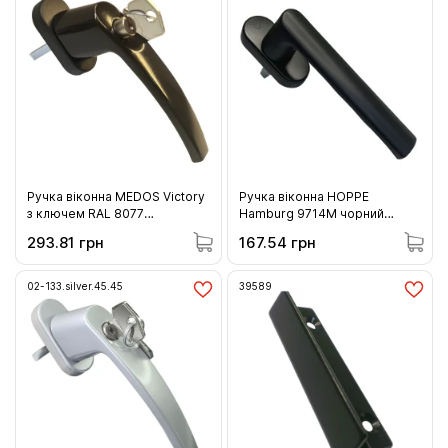
Ручка віконна MEDOS Viсtory
Ручка віконна HOPPE
з ключем RAL 8077
Hamburg 9714M чорний
коричнева (133.8077.45.45)
(12010303)
293.81 грн
167.54 грн
02-133.silver.45.45
39589