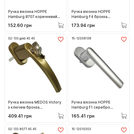
Ручка віконна HOPPE
Ручка віконна HOPPE
Hamburg 8707 коричневий
Hamburg F4 бронза
(12010248)
(12010844)
152.60 грн
173.94 грн
02-133.gold.45.45
15-12008138
Ручка віконна MEDOS Viсtory
Ручка віконна HOPPE
з ключем бронза
Hamburg F1 серебро
(133.gold.45.45)
(12008138)
409.41 грн
165.41 грн
02-133.8077.45.45
15-12010303