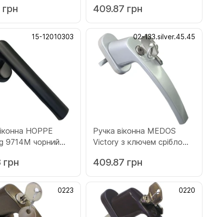
 грн
409.87 грн
15-12010303
02-133.silver.45.45
віконна HOPPE
Ручка віконна MEDOS
рний
Viсtory з ключем срібло
303)
(133.silver.45.45)
 грн
409.87 грн
0223
0220