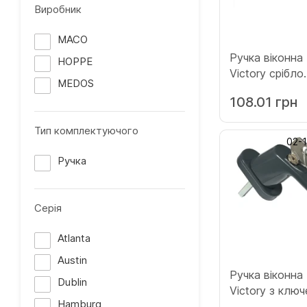
Виробник
MACO
Ручка віконн
HOPPE
Victory срібло
MEDOS
(132.SILVER.4
108.01 грн
Тип комплектуючого
02-
Ручка
Серія
Atlanta
Austin
Ручка віконн
Dublin
Victory з клю
Hamburg
антрацит (133