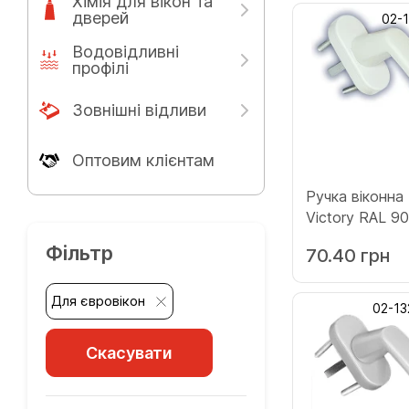
Хімія для вікон та
дверей
02-
Водовідливні
профілі
Зовнішні відливи
Оптовим клієнтам
Ручка віконн
Victory RAL 90
(132.9016.45.4
Фільтр
70.40 грн
Для євровікон
02-13
Скасувати