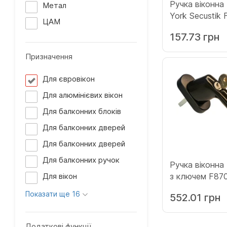
Ручка віконн
Метал
York Secustik 
ЦАМ
(3755935)
157.73 грн
Призначення
Для євровікон
Для алюмінієвих вікон
Для балконних блоків
Для балконних дверей
Для балконних дверей
Для балконних ручок
Ручка віконна
Для вікон
з ключем F8707 коричнева
(3688218)
Показати ще 16
552.01 грн
Додаткові функції