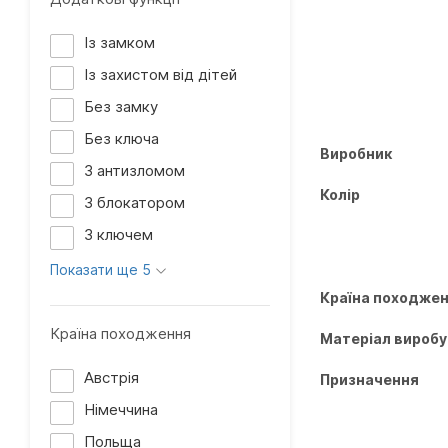
Із замком
Із захистом від дітей
Без замку
Без ключа
Виробник
З антизломом
Колір
З блокатором
З ключем
Показати ще 5
Країна походже
Країна походження
Матеріал виробу
Австрія
Призначення
Німеччина
Польща