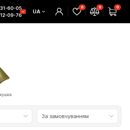
0
0
0
331-60-05
UA
312-09-76
кушка
За замовчуванням