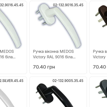
132.9016.45.45
02-132.9016.35.45
а MEDOS
Ручка віконна MEDOS
Ручка 
16 біла
Victory RAL 9016 біла
Victory
5)
(132.9016.35.45)
коричн
70.40 грн
70.40
(132.80
2.SILVER.45.45
02-132.9005.35.45