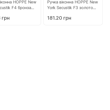
віконна HOPPE New
Ручка віконна HOPPE New
custik F4 бронза
York Secustik F3 золото
31)
(3755126)
 грн
181.20 грн