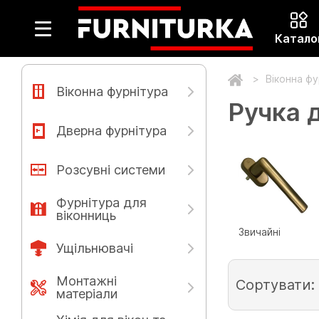
Катало
Віконна ф
Віконна фурнітура
Ручка 
Дверна фурнітура
Розсувні системи
Фурнітура для
віконниць
Звичайні
Ущільнювачі
Монтажні
Сортувати:
матеріали