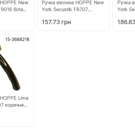
а HOPPE New
Ручка віконна HOPPE New
Ручка 
F9016 біла
York Secustik F8707
York Se
коричнева (3755839)
(37552
157.73 грн
186.83
15-3688218
 HOPPE Lima