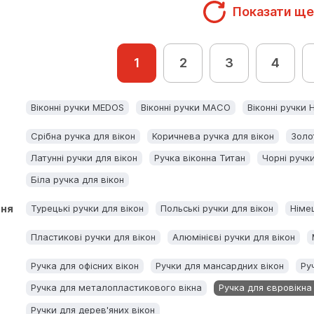
Показати ще
1
2
3
4
Віконні ручки MEDOS
Віконні ручки MACO
Віконні ручки
Срібна ручка для вікон
Коричнева ручка для вікон
Золо
Латунні ручки для вікон
Ручка віконна Титан
Чорні ручки
Біла ручка для вікон
ння
Турецькі ручки для вікон
Польські ручки для вікон
Німец
Пластикові ручки для вікон
Алюмінієві ручки для вікон
Ручка для офісних вікон
Ручки для мансардних вікон
Ру
Ручка для металопластикового вікна
Ручка для євровікна
Ручки для дерев'яних вікон