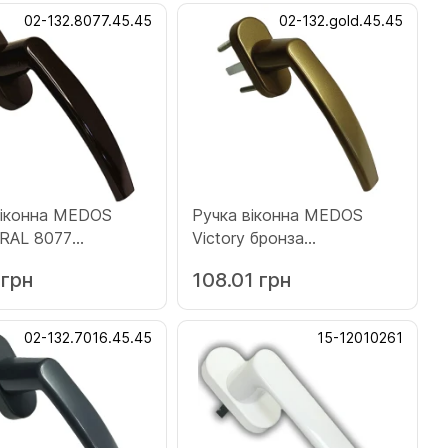
02-132.8077.45.45
02-132.gold.45.45
віконна MEDOS
Ручка віконна MEDOS
 RAL 8077
Victory бронза
ева
(132.gold.45.45)
 грн
108.01 грн
77.45.45)
02-132.7016.45.45
15-12010261