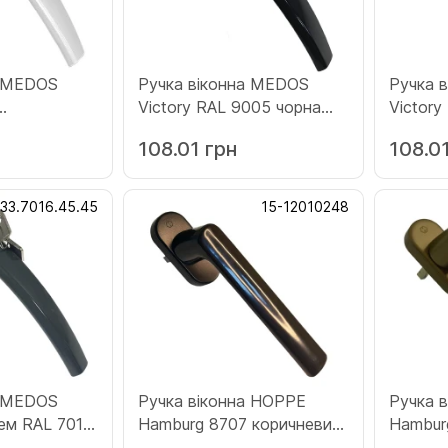
а MEDOS
Ручка віконна MEDOS
Ручка 
Victory RAL 9005 чорна
Victory
5.45)
(132.9005.35.45)
(132.70
108.01 грн
108.0
133.7016.45.45
15-12010248
а MEDOS
Ручка віконна HOPPE
Ручка 
чем RAL 7016
Hamburg 8707 коричневий
Hamburg F4 бро
.7016.45.45)
(12010248)
(12010