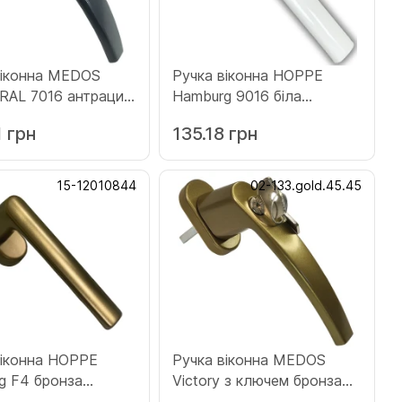
віконна MEDOS
Ручка віконна HOPPE
 RAL 7016 антрацит
Hamburg 9016 біла
16.45.45)
(12010261)
1 грн
135.18 грн
15-12010844
02-133.gold.45.45
віконна HOPPE
Ручка віконна MEDOS
нза
Viсtory з ключем бронза
844)
(133.gold.45.45)