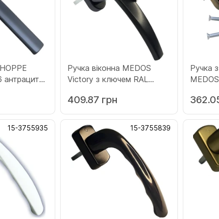
а HOPPE
Ручка віконна MEDOS
Ручка 
6 антрацит
Viсtory з ключем RAL
MEDOS 
9005M чорна матова
(0223)
409.87 грн
362.0
(133.9005M.45.45)
15-3755935
15-3755839