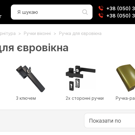
+38 (050) 
+38 (050) 
г
урнітура
Ручки віконні
Ручка для євровікна
для євровікна
З ключем
2х сторонні ручки
Ручка-ра
Показати по