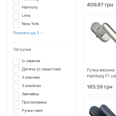
409.87 грн
Harmony
Lima
New York
Показати ще 5
Тип ручки
Із замком
Дитяча (із захистом)
Ручка віконн
Hamburg F1 серебро
З ключем
(12008138)
З кнопкою
165.59 грн
Звичайна
Протизламна
Ручка-свінг