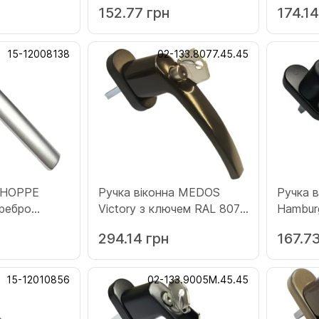
152.77 грн
174.14
15-12008138
02-133.8077.45.45
а HOPPE
Ручка віконна MEDOS
Ручка 
Viсtory з ключем RAL 8077
Hamburg 9714M чо
коричнева
(12010
294.14 грн
167.73
(133.8077.45.45)
15-12010856
02-133.9005M.45.45