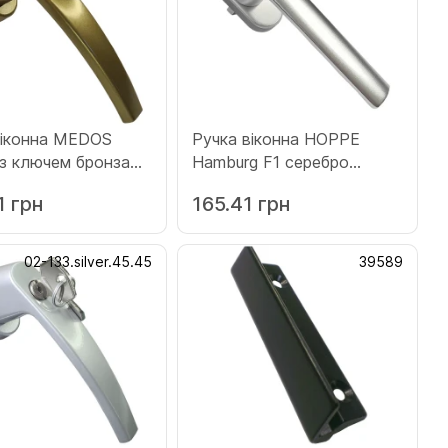
віконна MEDOS
Ручка віконна HOPPE
 з ключем бронза
Hamburg F1 серебро
ld.45.45)
(12008138)
1 грн
165.41 грн
02-133.silver.45.45
39589