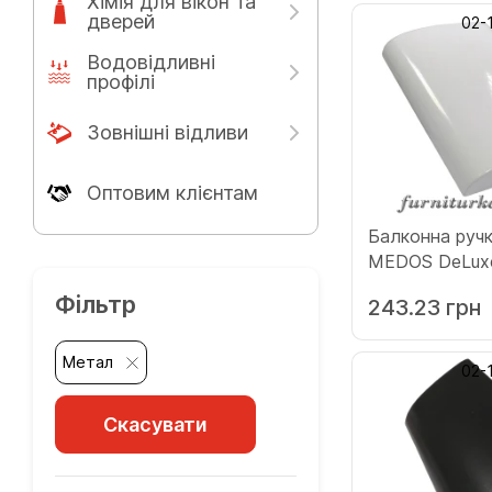
Хімія для вікон та
дверей
02-
Водовідливні
профілі
Зовнішні відливи
Оптовим клієнтам
Балконна руч
MEDOS DeLuxe
біла (115.9016.
Фільтр
243.23 грн
Метал
02-
Скасувати