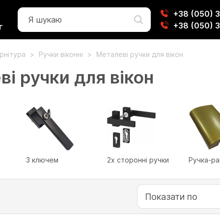
+38 (050) 
+38 (050) 
г
урнітура
Ручки віконні
Металеві ручки для вікон
ві ручки для вікон
З ключем
2х сторонні ручки
Ручка-ра
Показати по