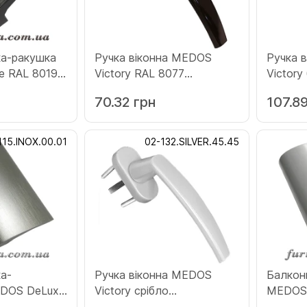
ка-ракушка
Ручка віконна MEDOS
Ручка 
 RAL 8019
Victory RAL 8077
Victory
.8019.00.01)
коричнева
(132.go
70.32 грн
107.89
(132.8077.45.45)
115.INOX.00.01
02-132.SILVER.45.45
а-
Ручка віконна MEDOS
Балкон
EDOS DeLuxe
Victory срібло
MEDOS 
таль
(132.SILVER.45.45)
(115.SI