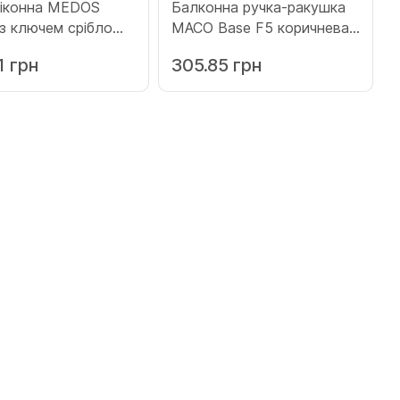
віконна MEDOS
Балконна ручка-ракушка
 з ключем срібло
МACO Base F5 коричнева
ver.45.45)
(39589)
1 грн
305.85 грн