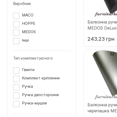
Виробник
MACO
Балконна руч
HOPPE
MEDOS DeLuxe
MEDOS
коричнева (115
243.23 грн
Інші
02-
Тип комплектуючого
Гвинти
Комплект кріплення
Ручка
Ручка двостороння
Ручка-мушля
Балконна ручк
черепашка M
нержавіюча с