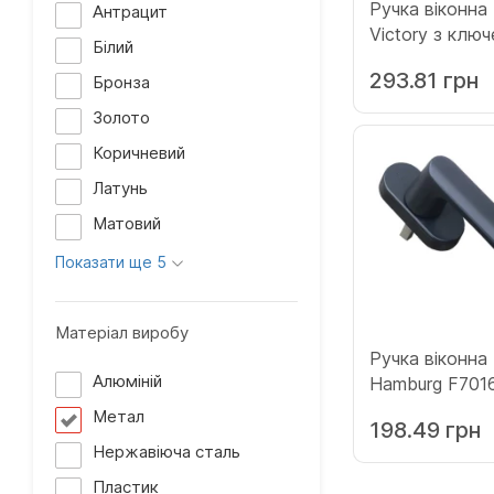
Ручка віконн
Антрацит
Viсtory з клю
Білий
коричнева
293.81 грн
Бронза
(133.8077.45.4
Золото
Коричневий
Латунь
Матовий
Показати ще 5
Матеріал виробу
Ручка віконн
Алюміній
Hamburg F701
(12010856)
Метал
198.49 грн
Нержавіюча сталь
Пластик