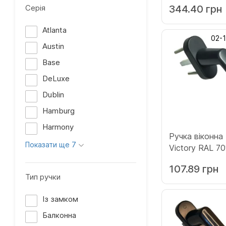
Серія
344.40 грн
(115.INOX.00.0
Atlanta
02-
Austin
Base
DeLuxe
Dublin
Hamburg
Harmony
Ручка віконн
Показати ще 7
Victory RAL 7
(132.7016.45.4
107.89 грн
Тип ручки
Із замком
Балконна