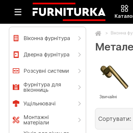
Катало
Віконна ф
Віконна фурнітура
Метале
Дверна фурнітура
Розсувні системи
Фурнітура для
віконниць
Звичайні
Ущільнювачі
Монтажні
Сортувати:
матеріали