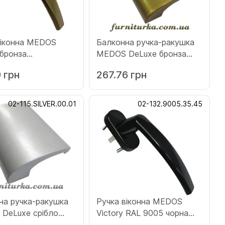
віконна MEDOS
Балконна ручка-ракушка
 бронза
MEDOS DeLuxe бронза
ld.45.45)
(115.GOLD.00.01)
 грн
267.76 грн
02-115.SILVER.00.01
02-132.9005.35.45
на ручка-ракушка
Ручка віконна MEDOS
DeLuxe срібло
Victory RAL 9005 чорна
LVER.00.01)
(132.9005.35.45)