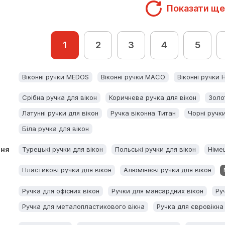
Показати ще
1
2
3
4
5
Віконні ручки MEDOS
Віконні ручки MACO
Віконні ручки
Срібна ручка для вікон
Коричнева ручка для вікон
Золо
Латунні ручки для вікон
Ручка віконна Титан
Чорні ручки
Біла ручка для вікон
ння
Турецькі ручки для вікон
Польські ручки для вікон
Німец
Пластикові ручки для вікон
Алюмінієві ручки для вікон
Ручка для офісних вікон
Ручки для мансардних вікон
Ру
Ручка для металопластикового вікна
Ручка для євровікна