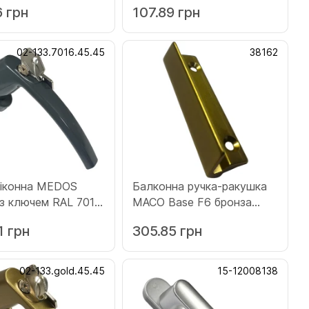
6 грн
107.89 грн
02-133.7016.45.45
38162
віконна MEDOS
Балконна ручка-ракушка
 з ключем RAL 7016
МACO Base F6 бронза
т (133.7016.45.45)
(38162)
1 грн
305.85 грн
02-133.gold.45.45
15-12008138