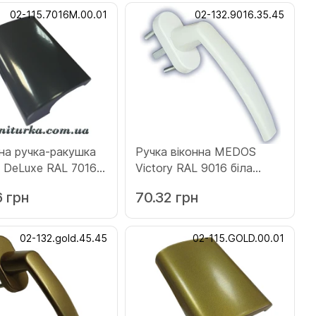
02-115.7016M.00.01
02-132.9016.35.45
на ручка-ракушка
Ручка віконна MEDOS
DeLuxe RAL 7016M
Victory RAL 9016 біла
ит
(132.9016.35.45)
6 грн
70.32 грн
16M.00.01)
02-132.gold.45.45
02-115.GOLD.00.01