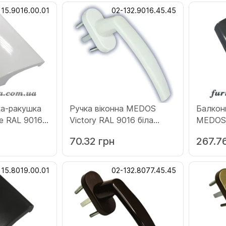
115.9016.00.01
02-132.9016.45.45
ка-ракушка
Ручка віконна MEDOS
Балкон
 RAL 9016
Victory RAL 9016 біла
MEDOS 
00.01)
(132.9016.45.45)
антрац
70.32 грн
267.7
(115.70
115.8019.00.01
02-132.8077.45.45