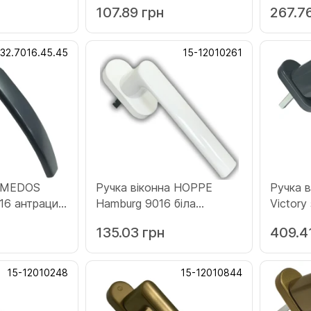
107.89 грн
267.7
1)
132.7016.45.45
15-12010261
а MEDOS
Ручка віконна HOPPE
Ручка 
016 антрацит
Hamburg 9016 біла
Victory
5)
(12010261)
антраци
135.03 грн
409.4
15-12010248
15-12010844