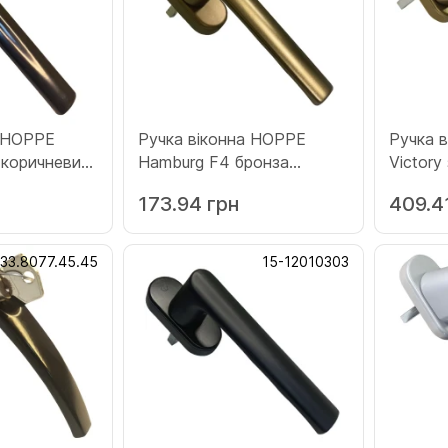
а HOPPE
Ручка віконна HOPPE
Ручка 
Hamburg F4 бронза
Viсtory
(12010844)
(133.go
173.94 грн
409.4
133.8077.45.45
15-12010303