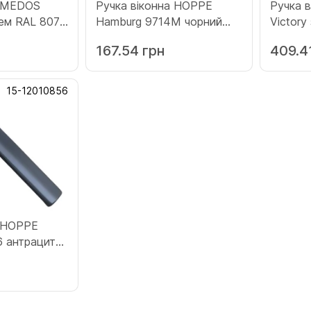
а MEDOS
Ручка віконна HOPPE
Ручка 
чем RAL 8077
Hamburg 9714M чорний
Viсtory
(12010303)
(133.sil
167.54 грн
409.4
5)
15-12010856
а HOPPE
6 антрацит