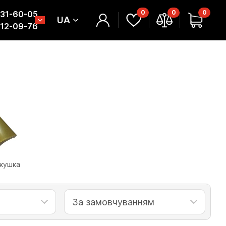
0
0
0
331-60-05
UA
312-09-76
кушка
За замовчуванням