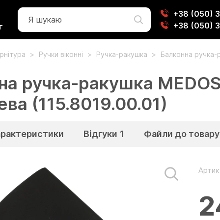
+38 (050) 
+38 (050) 
г
урнітура
Ручки віконні
Ручка-ракушка
Балконна ручка-
на ручка-ракушка MEDOS
ва (115.8019.00.01)
арактеристики
Відгуки
1
Файли до товару
Артик
2