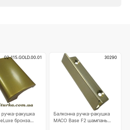
02-115.GOLD.00.01
30290
 ручка-ракушка
Балконна ручка-ракушка
eLuxe бронза
МACO Base F2 шампань
.00.01)
(30290)