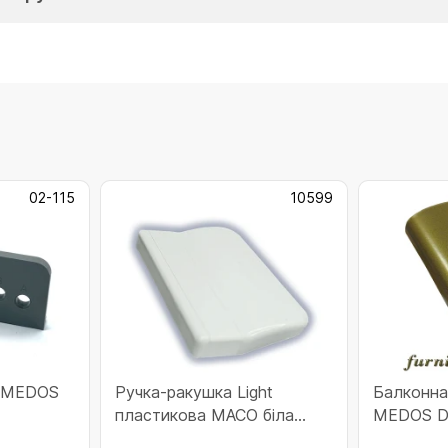
02-115
10599
к MEDOS
Ручка-ракушка Light
Балконна
пластикова MACO біла
MEDOS D
(10599)
(115.GOLD