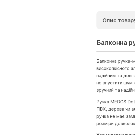
Опис товар
Балконна р
Балконна ручка-м
високоякісного а
надійним та довг
не впустити шум 
зручний та надійн
Ручка MEDOS DeLu
ПВХ, дерева чи а
ручка не має зам
розміри дозволяю