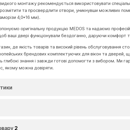
швидкого монтажу рекомендується використовувати спеціаль
розмітити та просвердлити отвори, уникнувши можливих помил
аморізи 4,0*16 мм).
пропонуємо оригінальну продукцію MEDOS та надаємо професій
щоб ваші двері функціонували бездоганно, даруючи комфорт та
агазин, де якість товарів та високий рівень обслуговування с
ропейських брендових комплектуючих для вікон та дверей, що
глибокі знання і завжди готові допомогти з вибором. Ми га
іс, якому можна довіряти.
тики
овару
2