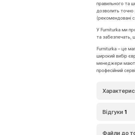
правильного та 
дозволить точно 
(рекомендовані с
У Furniturka ми 
та забезпечать, 
Furniturka – це м
широкий вибір єв
менеджери мають 
професійний серв
Характерис
Відгуки
1
Файли до т