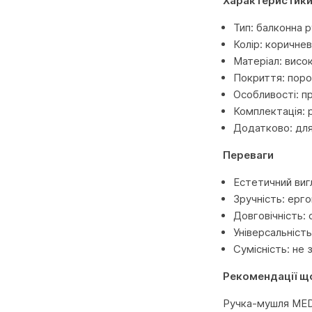
Характеристик
Тип: балконна 
Колір: коричне
Матеріал: висок
Покриття: пор
Особливості: п
Комплектація: 
Додатково: для
Переваги
Естетичний виг
Зручність: ерг
Довговічність:
Універсальність
Сумісність: не
Рекомендації щ
Ручка-мушля MEDO