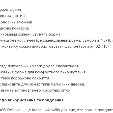
и
ручка-мушля
вий (RAL 8019)
оякісний алюміній
ошкова покраска
рихований кріпеж, увігнута форма
ручка без кріплення (рекомендований розмір саморізів 4,0*16
 монтажу можна використовувати шаблон (артикул 02-115)
ляд: прихований кріпеж додає елегантності.
ономічна форма для комфортного використання.
 стійке порошкове покриття.
: підходить для різних типів балконних дверей.
 заважає встановленню москітних сіток.
одо використання та придбання
S DeLuxe — це ідеальний вибір для тих, хто прагне поєднати 