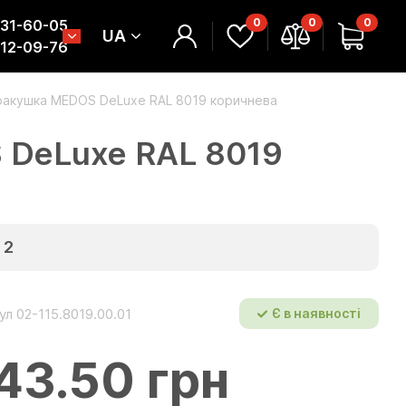
0
0
0
331-60-05
UA
312-09-76
ракушка MEDOS DeLuxe RAL 8019 коричнева
 DeLuxe RAL 8019
2
ул 02-115.8019.00.01
Є в наявності
43.50 грн