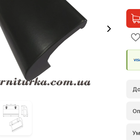
До
Оп
Ум