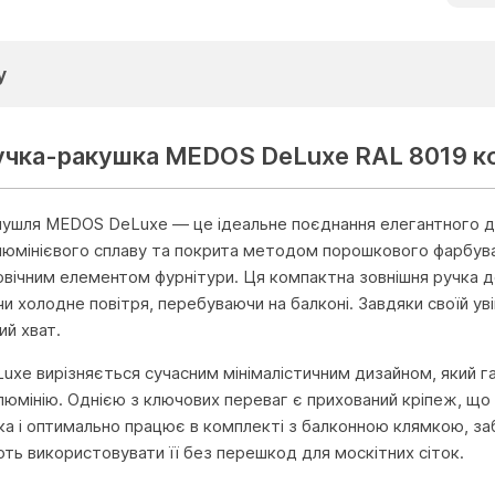
у
учка-ракушка MEDOS DeLuxe RAL 8019 кор
ушля MEDOS DeLuxe — це ідеальне поєднання елегантного диз
люмінієвого сплаву та покрита методом порошкового фарбуван
овічним елементом фурнітури. Ця компактна зовнішня ручка д
чи холодне повітря, перебуваючи на балконі. Завдяки своїй ув
ий хват.
xe вирізняється сучасним мінімалістичним дизайном, який г
люмінію. Однією з ключових переваг є прихований кріпеж, що
ка і оптимально працює в комплекті з балконною клямкою, за
ть використовувати її без перешкод для москітних сіток.