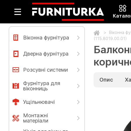
Катало
Віконна ф
Віконна фурнітура
(115.8019.00.01)
Балкон
Дверна фурнітура
коричне
Розсувні системи
Опис
Х
Фурнітура для
віконниць
Ущільнювачі
Монтажні
матеріали