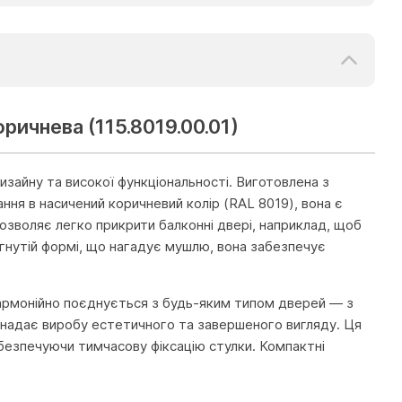
ичнева (115.8019.00.01)
айну та високої функціональності. Виготовлена з
ня в насичений коричневий колір (RAL 8019), вона є
озволяє легко прикрити балконні двері, наприклад, щоб
ігнутій формі, що нагадує мушлю, вона забезпечує
армонійно поєднується з будь-яким типом дверей — з
 надає виробу естетичного та завершеного вигляду. Ця
безпечуючи тимчасову фіксацію стулки. Компактні