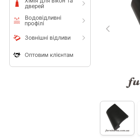
Хімія для вікон та
дверей
Водовідливні
профілі
Зовнішні відливи
Оптовим клієнтам