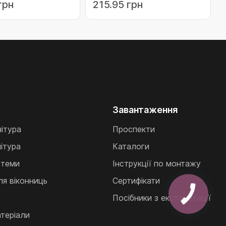
грн
215.95 грн
Завантаження
нітура
Проспекти
ітура
Каталоги
стеми
Інструкції по монтажу
ля віконниць
Сертифікати
Посібники з експлуатації
теріали