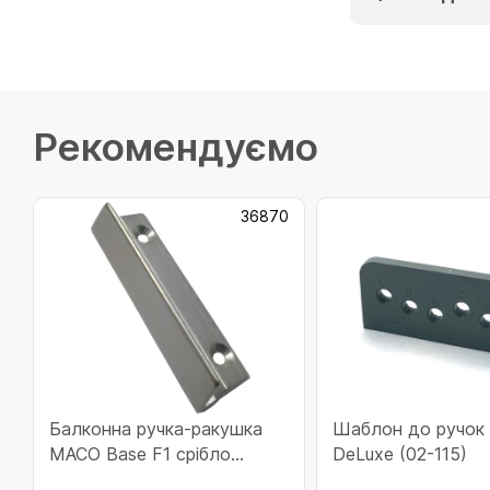
Рекомендуємо
36870
Балконна ручка-ракушка
Шаблон до ручо
МACO Base F1 срібло
DeLuxe (02-115)
(36870)