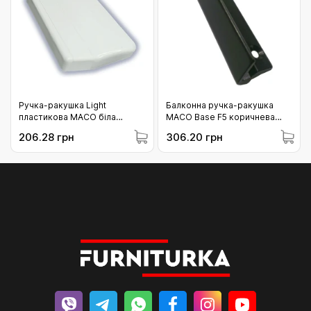
Ручка-ракушка Light
Балконна ручка-ракушка
пластикова MACO біла
МACO Base F5 коричнева
(10599)
(39589)
206.28 грн
306.20 грн