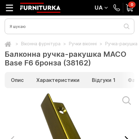
0
UA
Віконна фурнітура
Ручки віконні
Ручка-ракушка
Балконна ручка-ракушка МACO
Base F6 бронза (38162)
Опис
Характеристики
Відгуки
1
Фай