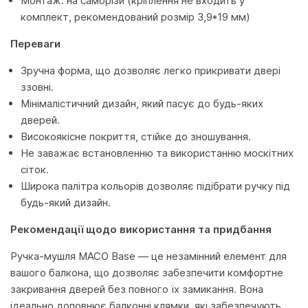
Монтаж: на саморізи (кріплення не входить у
комплект, рекомендований розмір 3,9*19 мм)
Переваги
Зручна форма, що дозволяє легко прикривати двері
ззовні.
Мінімалістичний дизайн, який пасує до будь-яких
дверей.
Високоякісне покриття, стійке до зношування.
Не заважає встановленню та використанню москітних
сіток.
Широка палітра кольорів дозволяє підібрати ручку під
будь-який дизайн.
Рекомендації щодо використання та придбання
Ручка-мушля MACO Base — це незамінний елемент для
вашого балкона, що дозволяє забезпечити комфортне
закривання дверей без повного їх замикання. Вона
ідеально доповнює балконні клямки, які забезпечують