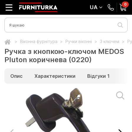
0
UA
Віконна фурнітура
Ручки віконні
З ключем
Ру
Ручка з кнопкою-ключом MEDOS
Pluton коричнева (0220)
Опис
Характеристики
Відгуки
1