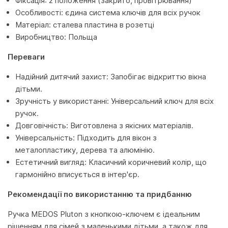
Фіксація: 2 положення (закрито, провітрювання)
Особливості: єдина система ключів для всіх ручок
Матеріал: сталева пластина в розетці
Виробництво: Польща
Переваги
Надійний дитячий захист: Запобігає відкриттю вікна
дітьми.
Зручність у використанні: Універсальний ключ для всіх
ручок.
Довговічність: Виготовлена з якісних матеріалів.
Універсальність: Підходить для вікон з
металопластику, дерева та алюмінію.
Естетичний вигляд: Класичний коричневий колір, що
гармонійно вписується в інтер'єр.
Рекомендації по використанню та придбанню
Ручка MEDOS Pluton з кнопкою-ключем є ідеальним
рішенням для сімей з маленькими дітьми, а також для