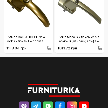
Ручка віконна HOPPE New
Ручка Масо із ключем серія
York з ключем F4 бронза
Гармонія (шампань) штифт 43
(3563520)
мм (215116)
1118.04 грн
1011.72 грн