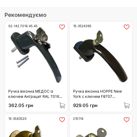
Рекомендуємо
02-142.7016.45.45
15-3524395
Ручка віконна МЕДОС із
Ручка віконна HOPPE New
ключем Антрацит RAL 7016
York с ключем F8707
штифт 45 (02-142.7016.45.45)
коричнева (3524395)
362.05 грн
929.05 грн
15-3563520
215116