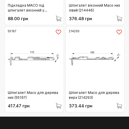
Підкладка МАСО під
Шпінгалет віконний Maco низ
шпінгалет віконний у
лівий (214446)
фурнітурний паз (41263)
88.00 грн
376.48 грн
55167
214293
Шпінгалет Maco для дерева
Шпінгалет Maco для дерева
низ (55167)
верх (214293)
417.47 грн
373.44 грн