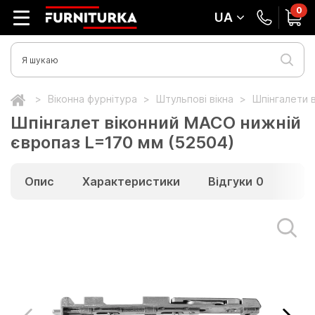
0
UA
Віконна фурнітура
Штульпові вікна
Шпінгалети в
Шпінгалет віконний МАСО нижній
європаз L=170 мм (52504)
Опис
Характеристики
Відгуки
0