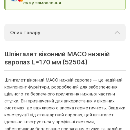
суму замовлення
Опис товару
Шпінгалет віконний МАСО нижній
європаз L=170 мм (52504)
Шпінгалет віконний MACO нижній європаз — це надійний
компонент фурнітури, розроблений для забезпечення
щільного та безпечного прилягання нижньої частини
стулки. Він призначений для використання у віконних
системах, де важливою є висока герметичність. Завдяки
конструкції під стандартний європаз, цей шпінгалет
ідеально інтегрується у профільні системи,
забезпечуючи бездоганне прилягання стулки та надійне