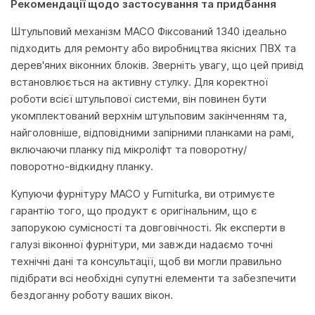
Рекомендації щодо застосування та придбання
Штульповий механізм MACO Фіксований 1340 ідеально
підходить для ремонту або виробництва якісних ПВХ та
дерев'яних віконних блоків. Зверніть увагу, що цей привід
встановлюється на активну стулку. Для коректної
роботи всієї штульпової системи, він повинен бути
укомплектований верхнім штульповим закінченням та,
найголовніше, відповідними запірними планками на рамі,
включаючи планку під мікроліфт та поворотну/
поворотно-відкидну планку.
Купуючи фурнітуру MACO у Furniturka, ви отримуєте
гарантію того, що продукт є оригінальним, що є
запорукою сумісності та довговічності. Як експерти в
галузі віконної фурнітури, ми завжди надаємо точні
технічні дані та консультації, щоб ви могли правильно
підібрати всі необхідні супутні елементи та забезпечити
бездоганну роботу ваших вікон.