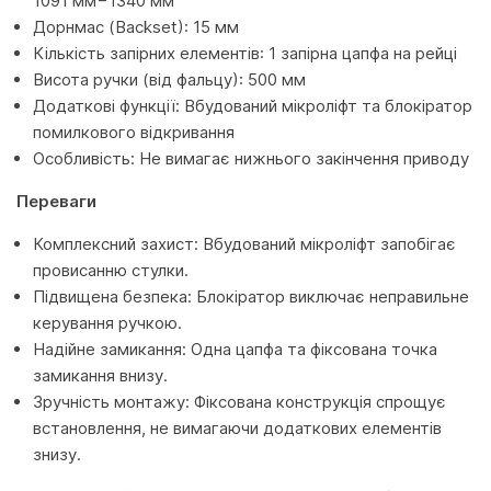
1091 мм−1340 мм
Дорнмас (Backset): 15 мм
Кількість запірних елементів: 1 запірна цапфа на рейці
Висота ручки (від фальцу): 500 мм
Додаткові функції: Вбудований мікроліфт та блокіратор
помилкового відкривання
Особливість: Не вимагає нижнього закінчення приводу
Переваги
Комплексний захист: Вбудований мікроліфт запобігає
провисанню стулки.
Підвищена безпека: Блокіратор виключає неправильне
керування ручкою.
Надійне замикання: Одна цапфа та фіксована точка
замикання внизу.
Зручність монтажу: Фіксована конструкція спрощує
встановлення, не вимагаючи додаткових елементів
знизу.