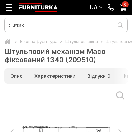
0
UA
Віконна фурнітура
Штульпові вікна
Штульпові м
Штульповий механізм Maco
фіксований 1340 (209510)
Опис
Характеристики
Відгуки
0
Фай