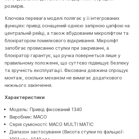
розмірів.
Ключова перевага моделі полягає у її інтегрованих
функціях: привід оснащений однією запірною цапфою на
центральній рейці, а також вбудованим мікроліфтом та
блокіратором помилкового відкривання. Мікроліфт
запобігає провисанню стулки при закриванні, а
блокіратор гарантує, що ручка повернеться лише у
правильному положенні, що суттєво підвищує безпеку
та зручність експлуатації. Фіксована довжина спрощує
монтаж, оскільки механізм не вимагає додаткового
нижнього закінчення.
Характеристики
Модель: Привід фіксований 1340
Виробник: MACO
Серія сумісності: MACO MULTI MATIC
Діапазон застосування (Висота стулки по фальцю):