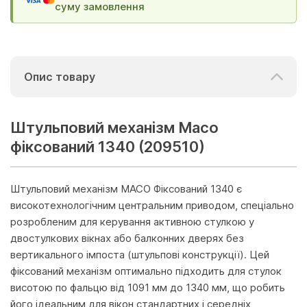
суму замовлення
Опис товару
Штульповий механізм Maco
фіксований 1340 (209510)
Штульповий механізм MACO Фіксований 1340 є
високотехнологічним центральним приводом, спеціально
розробленим для керування активною стулкою у
двостулкових вікнах або балконних дверях без
вертикального імпоста (штульпові конструкції). Цей
фіксований механізм оптимально підходить для стулок
висотою по фальцю від 1091 мм до 1340 мм, що робить
його ідеальним для вікон стандартних і середніх