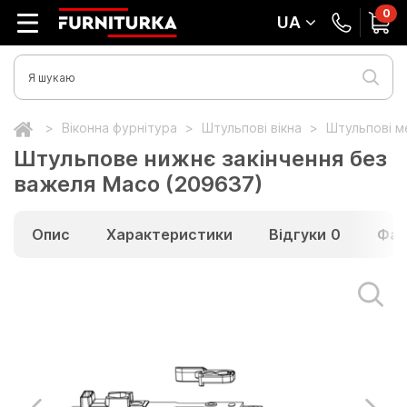
0
UA
Віконна фурнітура
Штульпові вікна
Штульпові ме
Штульпове нижнє закінчення без
важеля Maco (209637)
Опис
Характеристики
Відгуки
0
Фай