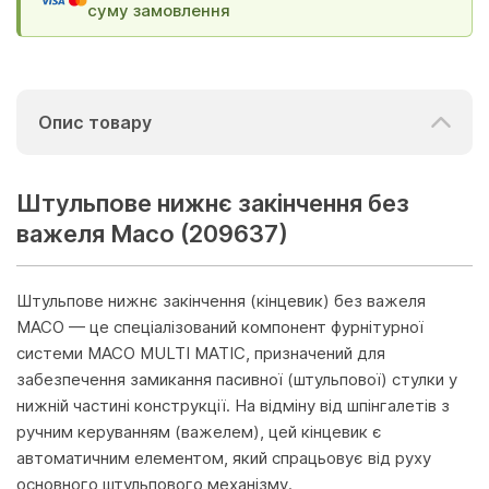
суму замовлення
Опис товару
Штульпове нижнє закінчення без
важеля Maco (209637)
Штульпове нижнє закінчення (кінцевик) без важеля
MACO — це спеціалізований компонент фурнітурної
системи MACO MULTI MATIC, призначений для
забезпечення замикання пасивної (штульпової) стулки у
нижній частині конструкції. На відміну від шпінгалетів з
ручним керуванням (важелем), цей кінцевик є
автоматичним елементом, який спрацьовує від руху
основного штульпового механізму.