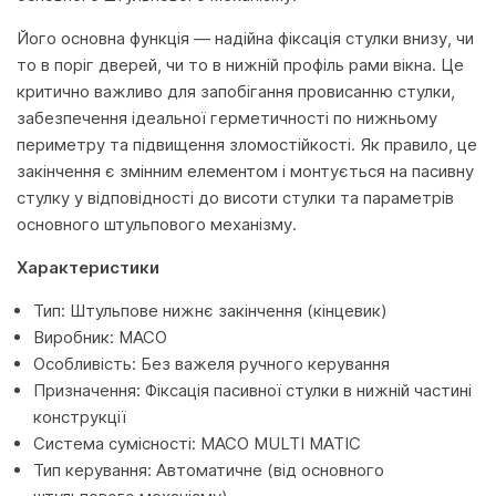
Його основна функція — надійна фіксація стулки внизу, чи
то в поріг дверей, чи то в нижній профіль рами вікна. Це
критично важливо для запобігання провисанню стулки,
забезпечення ідеальної герметичності по нижньому
периметру та підвищення зломостійкості. Як правило, це
закінчення є змінним елементом і монтується на пасивну
стулку у відповідності до висоти стулки та параметрів
основного штульпового механізму.
Характеристики
Тип: Штульпове нижнє закінчення (кінцевик)
Виробник: MACO
Особливість: Без важеля ручного керування
Призначення: Фіксація пасивної стулки в нижній частині
конструкції
Система сумісності: MACO MULTI MATIC
Тип керування: Автоматичне (від основного