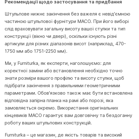
Рекомендації щодо застосування та придбання
Штульпове нижнє закінчення без важеля є невід'ємною
частиною штульпової фурнітури MACO. При його виборі
слід враховувати загальну висоту вашої стулки та тип
конструкції (вікно чи двері), оскільки існують різні
артикули для різних діапазонів висот (наприклад, 470-
1750 мм або 1751-2250 мм).
Ми, у Furniturka, як експерти, наголошуємо: для
коректної заміни або встановлення необхідно точно
знати розміри вашого профілю та висоту стулки, щоб
підібрати закінчення з правильними геометричними
параметрами. Обов'язково також має бути встановлена
відповідна запірна планка на рамі або порозі, яка
замовляється окремо. Використання оригінальних
кінцевиків MACO гарантує вам довговічну та бездоганну
роботу ваших штульпових конструкцій.
Furniturka – це магазин, де якість товарів та високий