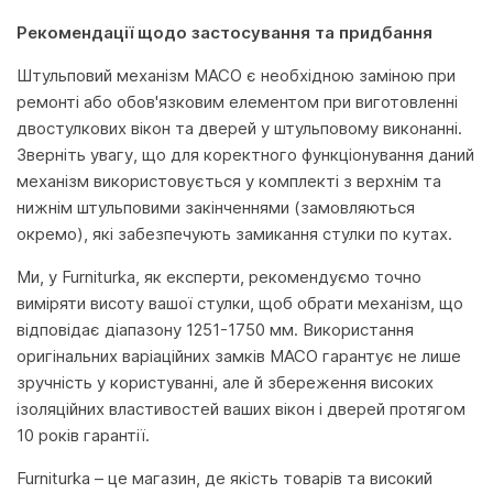
Рекомендації щодо застосування та придбання
Штульповий механізм MACO є необхідною заміною при
ремонті або обов'язковим елементом при виготовленні
двостулкових вікон та дверей у штульповому виконанні.
Зверніть увагу, що для коректного функціонування даний
механізм використовується у комплекті з верхнім та
нижнім штульповими закінченнями (замовляються
окремо), які забезпечують замикання стулки по кутах.
Ми, у Furniturka, як експерти, рекомендуємо точно
виміряти висоту вашої стулки, щоб обрати механізм, що
відповідає діапазону 1251-1750 мм. Використання
оригінальних варіаційних замків MACO гарантує не лише
зручність у користуванні, але й збереження високих
ізоляційних властивостей ваших вікон і дверей протягом
10 років гарантії.
Furniturka – це магазин, де якість товарів та високий