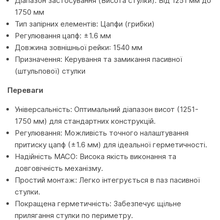
Діапазон застосування (Висота стулки): Від 1251 мм до
1750 мм
Тип запірних елементів: Цапфи (грибки)
Регулювання цапф: ±1.6 мм
Довжина зовнішньої рейки: 1540 мм
Призначення: Керування та замикання пасивної
(штульпової) стулки
Переваги
Універсальність: Оптимальний діапазон висот (1251-
1750 мм) для стандартних конструкцій.
Регулювання: Можливість точного налаштування
притиску цапф (±1.6 мм) для ідеальної герметичності.
Надійність MACO: Висока якість виконання та
довговічність механізму.
Простий монтаж: Легко інтегрується в паз пасивної
стулки.
Покращена герметичність: Забезпечує щільне
прилягання стулки по периметру.