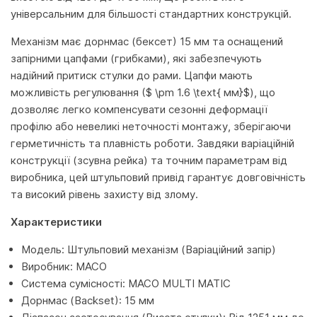
універсальним для більшості стандартних конструкцій.
Механізм має дорнмас (бексет) 15 мм та оснащений
запірними цапфами (грибками), які забезпечують
надійний притиск стулки до рами. Цапфи мають
можливість регулювання ($ \pm 1.6 \text{ мм}$), що
дозволяє легко компенсувати сезонні деформації
профілю або невеликі неточності монтажу, зберігаючи
герметичність та плавність роботи. Завдяки варіаційній
конструкції (зсувна рейка) та точним параметрам від
виробника, цей штульповий привід гарантує довговічність
та високий рівень захисту від злому.
Характеристики
Модель: Штульповий механізм (Варіаційний запір)
Виробник: MACO
Система сумісності: MACO MULTI MATIC
Дорнмас (Backset): 15 мм