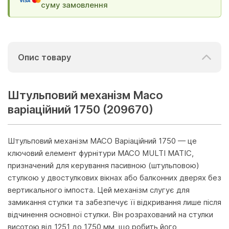
суму замовлення
Опис товару
Штульповий механізм Maco
варіаційний 1750 (209670)
Штульповий механізм MACO Варіаційний 1750 — це
ключовий елемент фурнітури MACO MULTI MATIC,
призначений для керування пасивною (штульповою)
стулкою у двостулкових вікнах або балконних дверях без
вертикального імпоста. Цей механізм слугує для
замикання стулки та забезпечує її відкривання лише після
відчинення основної стулки. Він розрахований на стулки
висотою від 1251 до 1750 мм, що робить його