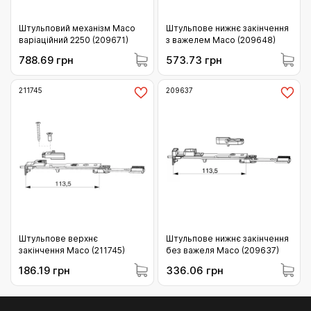
Штульповий механізм Maco
Штульпове нижнє закінчення
варіаційний 2250 (209671)
з важелем Maco (209648)
788.69 грн
573.73 грн
211745
209637
Штульпове верхнє
Штульпове нижнє закінчення
закінчення Maco (211745)
без важеля Maco (209637)
186.19 грн
336.06 грн