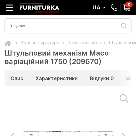
0
UA
Віконна фурнітура
Штульпові вікна
Штульпові ме
Штульповий механізм Maco
варіаційний 1750 (209670)
Опис
Характеристики
Відгуки
0
Фай