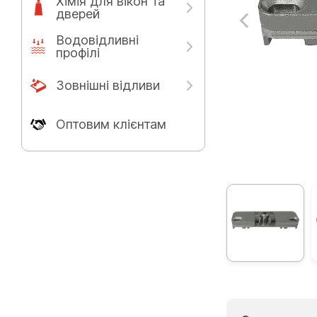
Хімія для вікон та
дверей
Водовідливні
профілі
Зовнішні відливи
Оптовим клієнтам