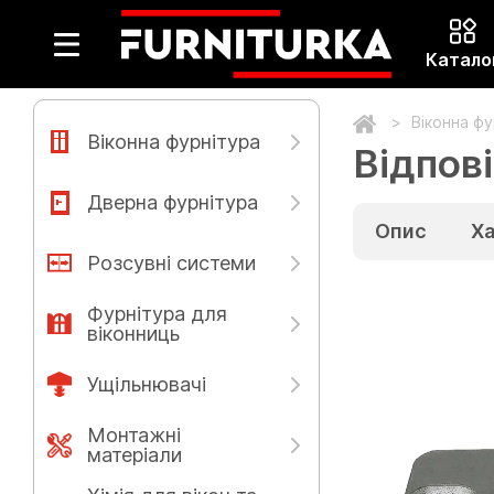
Катало
Віконна ф
Віконна фурнітура
Відпов
Дверна фурнітура
Опис
Х
Розсувні системи
Фурнітура для
віконниць
Ущільнювачі
Монтажні
матеріали