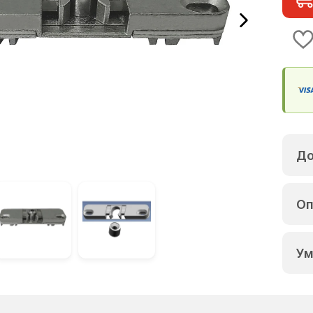
До
Оп
Ум