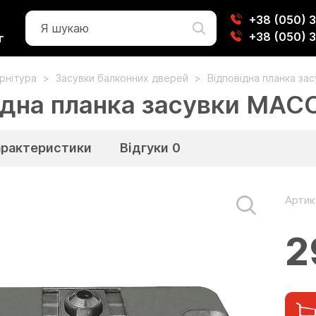
+38 (050) 
+38 (050) 
г
урнітура
Засувки балконних дверей
Відповідна планка за
ідна планка засувки MAC
арактеристики
Відгуки
0
Артик
2