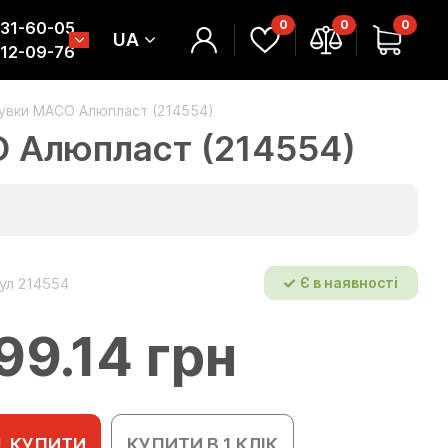
0
0
0
331-60-05
UA
312-09-76
сувки MACO Алюпласт (214554)
O Алюпласт (214554)
ул 214554
Є в наявності
99.14 грн
КУПИТИ
КУПИТИ В 1 КЛІК