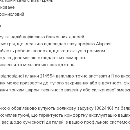
-алюмінієвий сплав (ЦАМ)
нковане
Промисловий
у:
ку та надійну фіксацію балконних дверей.
метрія, що ідеально відповідає пазу профілю Aluplast.
ійкість робочої поверхні, що контактує з роликом.
жу за допомогою стандартних саморізів.
кислення та механічних пошкоджень.
відповідної планки 214554 важливо точно виставити її по висот
я може призвести до тугого закривання або відсутності фік
ланки тонким шаром технічного вазеліну або силіконової змаз
анкою обов'язково купують роликову засувку (362446) та балко
і комплектуючі, що гарантують комфортну експлуатацію ваших 
 вас щодо сумісності деталей із вашою профільною системо