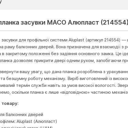
у
 планка засувки MACO Алюпласт (214554
 засувки для профільної системи Aluplast (артикул 214554) —
а раму балконних дверей. Вона призначена для взаємодії з 
 в закритому положенні без задіяння основного замка. Це іде
 планка дозволяє прикрити двері одним рухом, запобігаючи пр
 звернути вашу увагу, що дана планка розроблена з урахуванн
 та безшумну роботу механізму. Виріб виготовлений із висок
ивалий термін служби навіть за умов високої вологості. Зверн
емо, оскільки планка є лише «відповідною» частиною механіз
 товару:
ля балконних дверей
рофілем: Aluplast (Алюпласт)