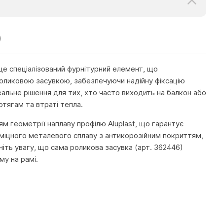
)
 це спеціалізований фурнітурний елемент, що
роликовою засувкою, забезпечуючи надійну фіксацію
альне рішення для тих, хто часто виходить на балкон або
отягам та втраті тепла.
ям геометрії наплаву профілю Aluplast, що гарантує
оміцного металевого сплаву з антикорозійним покриттям,
іть увагу, що сама роликова засувка (арт. 362446)
му на рамі.