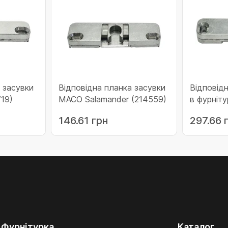
 засувки
Відповідна планка засувки
Відповід
19)
MACO Salamander (214559)
в фурніт
(214964)
146.61 грн
297.66 
Фурнітурка
Каталог