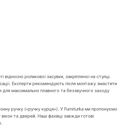
і відносно роликової засувки, закріпленої на стулці.
сації. Експерти рекомендують після монтажу змастити
ки для максимально плавного та беззвучного заходу
нну ручку («ручку курця»). У Furniturka ми пропонуємо
вікон та дверей. Наші фахівці завжди готові
ю.