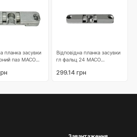
на планка засувки
Відповідна планка засувки
урний паз MACO
гл фальц 24 MACO
(213462)
грн
299.14 грн
Завантаження