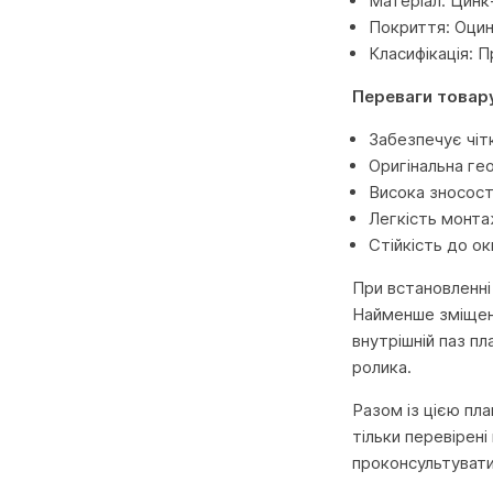
Матеріал: Цинк
Покриття: Оци
Класифікація: 
Переваги товар
Забезпечує чіт
Оригінальна гео
Висока зносост
Легкість монта
Стійкість до о
При встановленні 
Найменше зміщенн
внутрішній паз п
ролика.
Разом із цією пл
тільки перевірен
проконсультувати