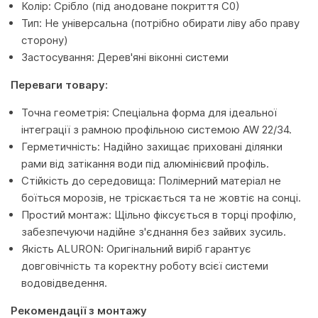
Колір: Срібло (під анодоване покриття С0)
Тип: Не універсальна (потрібно обирати ліву або праву
сторону)
Застосування: Дерев'яні віконні системи
Переваги товару:
Точна геометрія: Спеціальна форма для ідеальної
інтеграції з рамною профільною системою AW 22/34.
Герметичність: Надійно захищає приховані ділянки
рами від затікання води під алюмінієвий профіль.
Стійкість до середовища: Полімерний матеріал не
боїться морозів, не тріскається та не жовтіє на сонці.
Простий монтаж: Щільно фіксується в торці профілю,
забезпечуючи надійне з'єднання без зайвих зусиль.
Якість ALURON: Оригінальний виріб гарантує
довговічність та коректну роботу всієї системи
водовідведення.
Рекомендації з монтажу