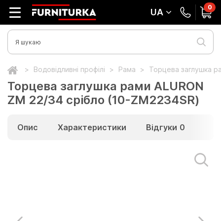
0
UA
Водовідливні профілі
Рама
Торцева заглушка р
Торцева заглушка рами ALURON
ZM 22/34 срібло (10-ZM2234SR)
Опис
Характеристики
Відгуки
0