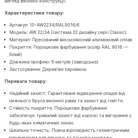
вигляд віконної конструкції.
Характеристики товару:
Артикул: 10-AW2234/RAL9016/6
Модель: AW 22/34 (система 22 дизайну серії Classic)
Матеріал: Пресований високоякісний алюмінієвий сплав
Покриття: Порошкове фарбування (колір RAL 9016 —
білий)
Довжина профілю: 6 метрів (заводська)
Застосування: Дерев'яні євровікна
Переваги товару:
Надійний захист: Гарантоване відведення опадів від
нижнього бруса віконної рами та захист від гниття.
Стійкість покриття: Порошкове фарбування
забезпечує тривалий захист від корозії та вигорання у
будь-яких кліматичних зонах.
Ідеальна точність: Повна відповідність геометричним
параметрам для легкого та точного монтажу.