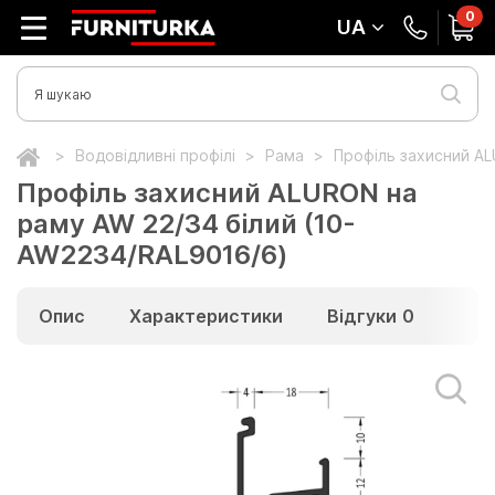
0
UA
Водовідливні профілі
Рама
Профіль захисний AL
Профіль захисний ALURON на
раму AW 22/34 білий (10-
AW2234/RAL9016/6)
Опис
Характеристики
Відгуки
0