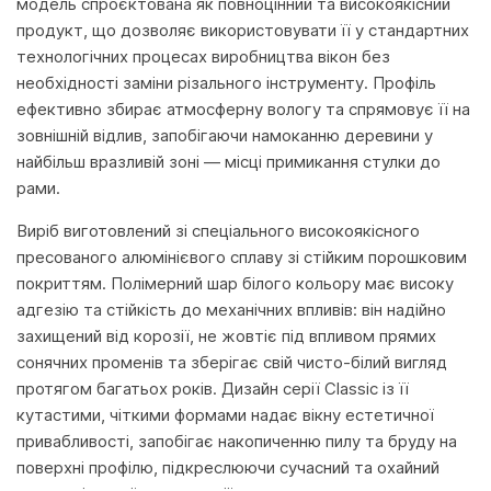
модель спроєктована як повноцінний та високоякісний
продукт, що дозволяє використовувати її у стандартних
технологічних процесах виробництва вікон без
необхідності заміни різального інструменту. Профіль
ефективно збирає атмосферну вологу та спрямовує її на
зовнішній відлив, запобігаючи намоканню деревини у
найбільш вразливій зоні — місці примикання стулки до
рами.
Виріб виготовлений зі спеціального високоякісного
пресованого алюмінієвого сплаву зі стійким порошковим
покриттям. Полімерний шар білого кольору має високу
адгезію та стійкість до механічних впливів: він надійно
захищений від корозії, не жовтіє під впливом прямих
сонячних променів та зберігає свій чисто-білий вигляд
протягом багатьох років. Дизайн серії Classic із її
кутастими, чіткими формами надає вікну естетичної
привабливості, запобігає накопиченню пилу та бруду на
поверхні профілю, підкреслюючи сучасний та охайний