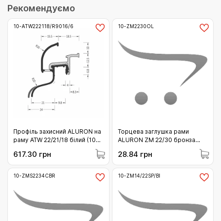
Рекомендуємо
10-ATW222118/R9016/6
10-ZM2230OL
Профіль захисний ALURON на
Торцева заглушка рами
раму ATW 22/21/18 білий (10-
ALURON ZM 22/30 бронза
ATW222118/R9016/6)
(10-ZM2230OL)
617.30 грн
28.84 грн
10-ZMS2234CBR
10-ZM14/22SP/BI