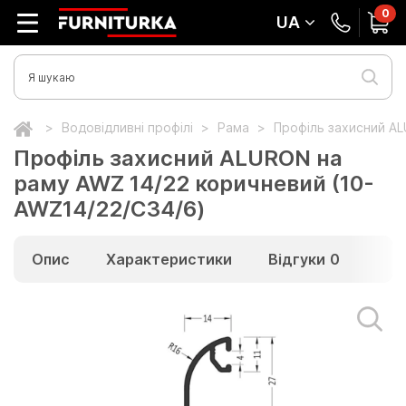
0
UA
Водовідливні профілі
Рама
Профіль захисний AL
Профіль захисний ALURON на
раму AWZ 14/22 коричневий (10-
AWZ14/22/C34/6)
Опис
Характеристики
Відгуки
0