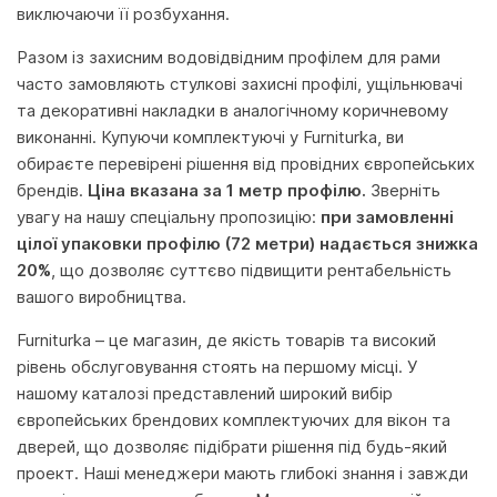
виключаючи її розбухання.
Разом із захисним водовідвідним профілем для рами
часто замовляють стулкові захисні профілі, ущільнювачі
та декоративні накладки в аналогічному коричневому
виконанні. Купуючи комплектуючі у Furniturka, ви
обираєте перевірені рішення від провідних європейських
брендів.
Ціна вказана за 1 метр профілю.
Зверніть
увагу на нашу спеціальну пропозицію:
при замовленні
цілої упаковки профілю (72 метри) надається знижка
20%
, що дозволяє суттєво підвищити рентабельність
вашого виробництва.
Furniturka – це магазин, де якість товарів та високий
рівень обслуговування стоять на першому місці. У
нашому каталозі представлений широкий вибір
європейських брендових комплектуючих для вікон та
дверей, що дозволяє підібрати рішення під будь-який
проект. Наші менеджери мають глибокі знання і завжди