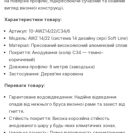
на поверхні профілю, підкреслюючи сучасний та охайний
вигляд віконної конструкції.
Характеристики товару:
Артикул: 10-AWZ14/22/C34/6
Модель: AWZ 14/22 (система 14 дизайну серії Soft Line)
Матеріал: Пресований високоякісний алюмінієвий сплав
Покриття: Анодування (колір С34 — темно-
коричневий)
Довжина профілю: 6 метрів (заводська)
Застосування: Дерев'яні євровікна
Переваги товару:
Гарантоване водовідведення: Надійне відведення
опадів від нижнього бруса віконної рами та захист від
гниття.
Стійкість покриття: Висока корозійна стійкість
анодованого шару у будь-яких кліматичних зонах.
Ідеальна точність: Повна відповідність геометричним