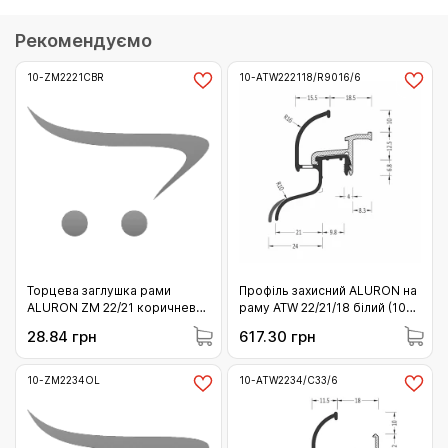
Рекомендуємо
10-ZM2221CBR
10-ATW222118/R9016/6
Торцева заглушка рами
Профіль захисний ALURON на
ALURON ZM 22/21 коричнева
раму ATW 22/21/18 білий (10-
С34 (10-ZM2221CBR)
ATW222118/R9016/6)
28.84 грн
617.30 грн
10-ZM2234OL
10-ATW2234/C33/6