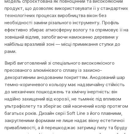
модель спроєктована як повноцінний та високоякісний
продукт, що дозволяє використовувати її у стандартних
технологічних процесах виробництва вікон без
необхідності заміни різального інструменту. Профіль
ефективно збирає атмосферну вологу та спрямовує її на
зовнішній відлив, запобігаючи намоканню деревини у
найбільш вразливій зоні — місці примикання стулки до
рами.
Виріб виготовлений зі спеціального високоякісного
пресованого алюмінієвого сплаву із захисно-
декоративним анодованим покриттям. Анодований шар
темно-коричневого кольору має надзвичайну стійкість
до механічних пошкоджень та хімічну інертність: він
надійно захищений від корозії, не тьмяніє під впливом
ультрафіолету та зберігає свій насичений колір протягом
багатьох років. Дизайн серії Soft Line з його плавними,
закругленими формами не лише надає вікну естетичної
привабливості, а й перешкоджає затримці пилу та бруду