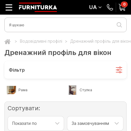
0
UA
Водовідливні профілі
Дренажний профіль для вікон
Дренажний профіль для вікон
Фільтр
Рама
Стулка
Сортувати:
Показати по
За замовчуванням