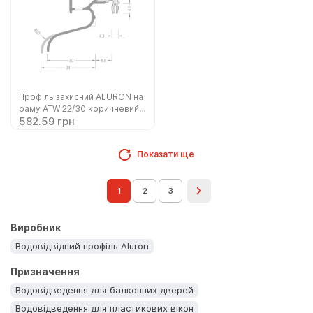
Профіль захисний ALURON на
раму ATW 22/30 коричневий
582.59 грн
(10-ATW2230/C34/6)
Показати ще
1
2
3
Виробник
Водовідвідний профіль Aluron
Призначення
Водовідведення для балконних дверей
Водовідведення для пластикових вікон