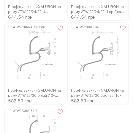
Профіль захисний ALURON на
Профіль захисний ALURON на
раму ATW 22/24/22 U
раму ATW 22/24/22 U срібло
644.54 грн
644.54 грн
коричневий C34 (10-
(10-ATW222422U/C0/6C)
ATW222422U/C34/6)
10-ATW2230/RAL9016/6
10-ATW2230/C33/6
Профіль захисний ALURON на
Профіль захисний ALURON на
раму ATW 22/30 білий (10-
раму ATW 22/30 бронза (10-
582.59 грн
582.59 грн
ATW2230/RAL9016/6)
ATW2230/C33/6)
10-ATW2230/C34/6