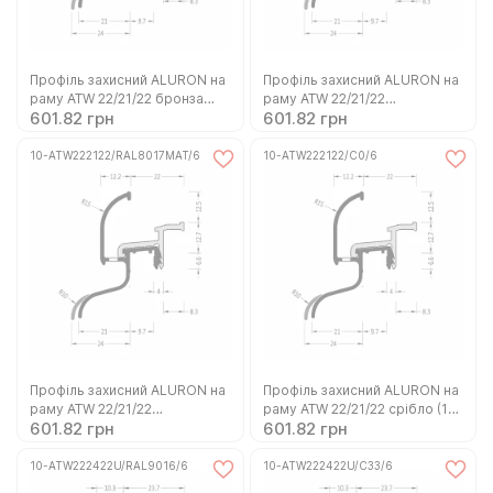
Профіль захисний ALURON на
Профіль захисний ALURON на
раму ATW 22/21/22 бронза
раму ATW 22/21/22
601.82 грн
601.82 грн
(10-ATW222122/C33/6)
коричневий (10-
ATW222122/C34/6)
10-ATW222122/RAL8017MAT/6
10-ATW222122/C0/6
Профіль захисний ALURON на
Профіль захисний ALURON на
раму ATW 22/21/22
раму ATW 22/21/22 срібло (10-
601.82 грн
601.82 грн
коричневий матовий (10-
ATW222122/C0/6)
ATW222122/RAL8017MAT/6)
10-ATW222422U/RAL9016/6
10-ATW222422U/C33/6