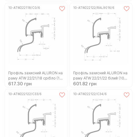
ATW222118/RAL8017/6)
ATW222118/RAL8019/6)
10-ATW222118/C0/6
10-ATW222122/RAL9016/6
Профіль захисний ALURON на
Профіль захисний ALURON на
раму ATW 22/21/18 срібло (10-
раму ATW 22/21/22 білий (10-
617.30 грн
601.82 грн
ATW222118/C0/6)
ATW222122/RAL9016/6)
10-ATW222122/C33/6
10-ATW222122/C34/6