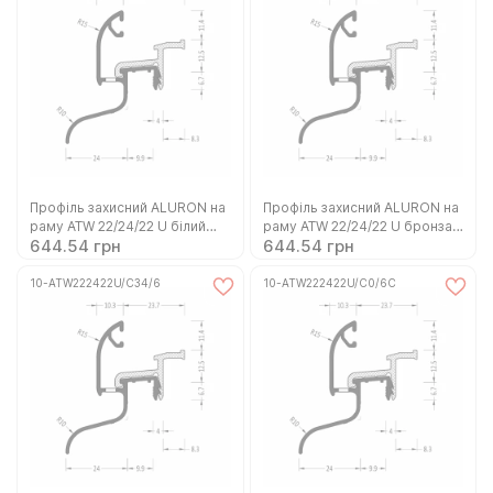
Профіль захисний ALURON на
Профіль захисний ALURON на
раму ATW 22/24/22 U білий
раму ATW 22/24/22 U бронза
644.54 грн
644.54 грн
(10-ATW222422U/RAL9016/6)
(10-ATW222422U/C33/6)
10-ATW222422U/C34/6
10-ATW222422U/C0/6C