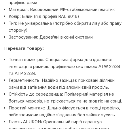
профілю рами
Матеріал: Високоміцний УФ-стабілізований пластик
Колір: Білий (під профілі RAL 9016)
Тип: Не універсальна (потрібно обирати ліву або праву
сторону)
Застосування: Дерев'яні віконні системи
Переваги товару:
Точна геометрія: Спеціальна форма для ідеальної
інтеграції з рамною профільною системою ATW 22/34
та ATP 22/34.
Герметичність: Надійно захищає приховані ділянки
рами від затікання води під алюмінієвий профіль.
Стійкість до середовища: Полімерний матеріал не
боїться морозів, не тріскається та не жовтіє на сонці.
Простий монтаж: Щільно фіксується в торці профілю,
забезпечуючи надійне з'єднання без зайвих зусиль.
Якість ALURON: Оригінальний виріб гарантує
довговічність та коректну роботу всієї системи