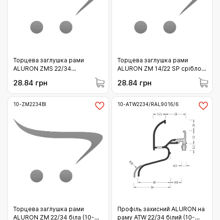
Торцева заглушка рами
Торцева заглушка рами
ALURON ZMS 22/34
ALURON ZM 14/22 SP срібло
коричнева С34 (10-
(10-ZM14/22SP/SR)
28.84 грн
28.84 грн
ZMS2234CBR)
10-ZM2234BI
10-ATW2234/RAL9016/6
Торцева заглушка рами
Профіль захисний ALURON на
ALURON ZM 22/34 біла (10-
раму ATW 22/34 білий (10-