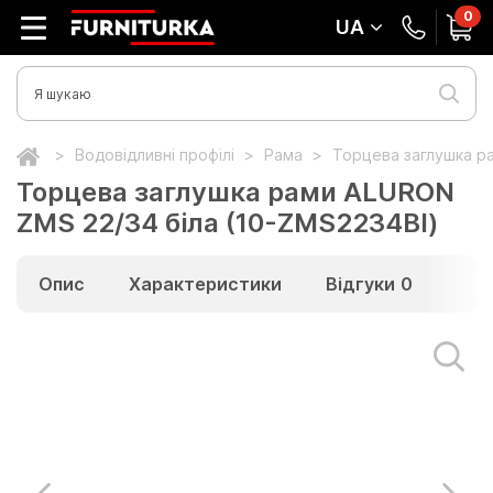
0
UA
Водовідливні профілі
Рама
Торцева заглушка р
Торцева заглушка рами ALURON
ZMS 22/34 біла (10-ZMS2234BI)
Опис
Характеристики
Відгуки
0