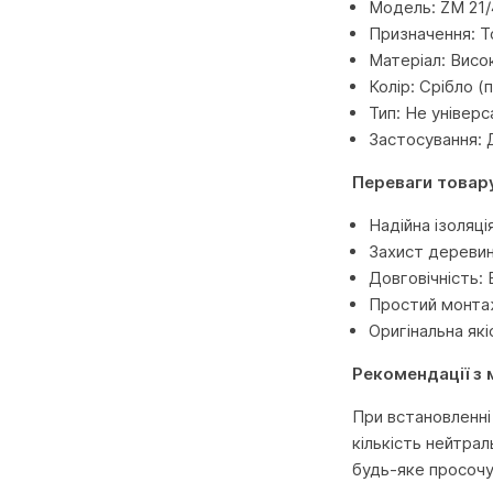
Модель: ZM 21/
Призначення: Т
Матеріал: Висо
Колір: Срібло (
Тип: Не універс
Застосування: Д
Переваги товар
Надійна ізоляці
Захист деревин
Довговічність: 
Простий монтаж
Оригінальна які
Рекомендації з
При встановленні
кількість нейтра
будь-яке просочу