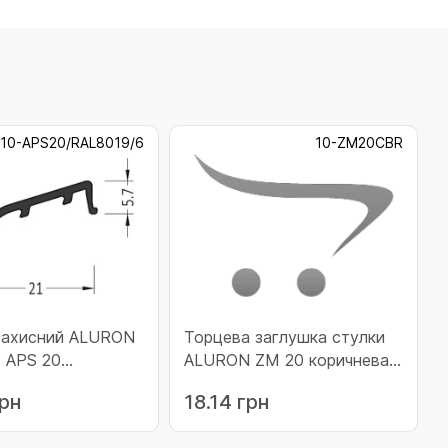
10-APS20/RAL8019/6
10-ZM20CBR
захисний ALURON
Торцева заглушка стулки
у APS 20
ALURON ZM 20 коричнева
ий RAL 8019 (10-
(10-ZM20CBR)
грн
18.14 грн
L8019/6)