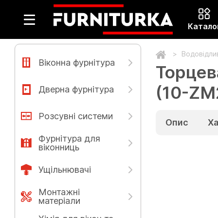
Катало
Водовідлив
Віконна фурнітура
Торцев
(10-ZM
Дверна фурнітура
Розсувні системи
Опис
Х
Фурнітура для
віконниць
Ущільнювачі
Монтажні
матеріали