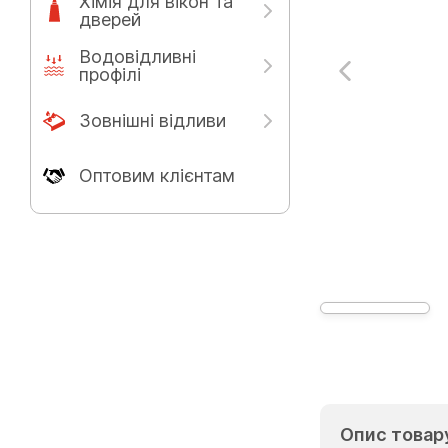
Хімія для вікон та
дверей
Водовідливні
профілі
Зовнішні відливи
Оптовим клієнтам
Опис товар