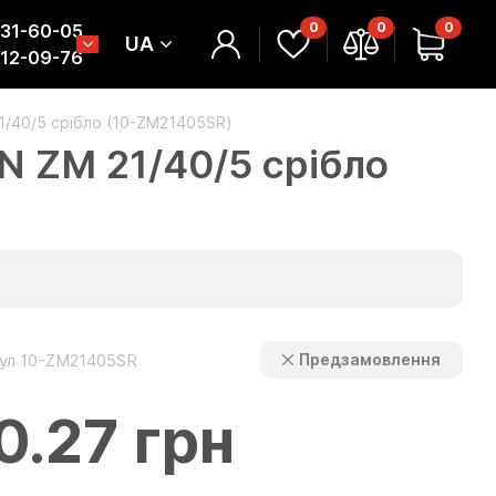
0
0
0
331-60-05
UA
312-09-76
1/40/5 срібло (10-ZM21405SR)
N ZM 21/40/5 срібло
ул 10-ZM21405SR
Предзамовлення
0.27 грн