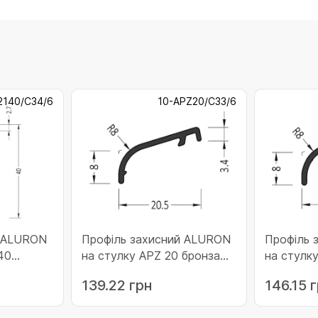
2140/C34/6
10-APZ20/C33/6
й ALURON
Профіль захисний ALURON
Профіль 
40
на стулку APZ 20 бронза
на стулк
(10-APZ20/C33/6)
коричнев
139.22 грн
146.15 
APS20/RA