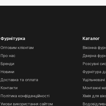
Фурнітурка
Каталог
Оптовим клієнтам
Віконна фур
Про нас
Дверна фурн
Бренди
Розсувні си
Новини
Фурнітура д
Доставка та оплата
Ущільнювачі
Контакти
Монтажні ма
Політика конфіденційності
Хімія для ві
Умови використання сайтом
Водовідливні