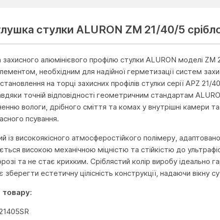
глушка стулки ALURON ZM 21/40/5 срібл
 захисного алюмінієвого профілю стулки ALURON моделі ZM 2
лементом, необхідним для надійної герметизації систем захи
становлення на торці захисних профілів стулки серії APZ 21/
Завдяки точній відповідності геометричним стандартам ALURO
ненню вологи, дрібного сміття та комах у внутрішні камери т
асного псування.
ий із високоякісного атмосферостійкого полімеру, адаптовано
яється високою механічною міцністю та стійкістю до ультрафі
розі та не стає крихким. Сріблястий колір виробу ідеально г
 зберегти естетичну цілісність конструкції, надаючи вікну с
 товару:
M21405SR