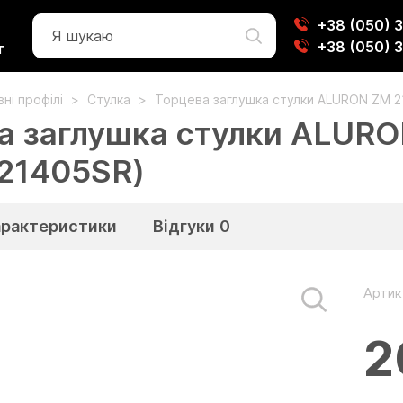
+38 (050) 
+38 (050) 
г
ні профілі
Стулка
Торцева заглушка стулки ALURON ZM 2
а заглушка стулки ALURO
21405SR)
арактеристики
Відгуки
0
Артик
2