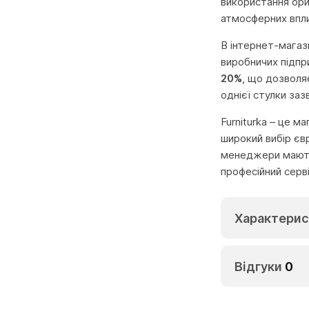
використання ори
атмосферних впли
В інтернет-магаз
виробничих підпр
20%
, що дозволя
однієї стулки заз
Furniturka – це м
широкий вибір єв
менеджери мають 
професійний серв
Характерис
Відгуки
0