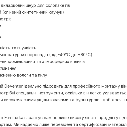
ідкладковий шнур для склопакетів
 (спінений синтетичний каучук)
метрів
м
у:
ість та гнучкість
емпературних перепадів (від -40°C до +80°C)
Ф-випромінювання та атмосферних впливів
глинання
икненню вологи та пилу
й Deventer ідеально підходить для професійного монтажу вік
отрібні спеціальні інструменти, оскільки він легко укладаєт
ми високоякісними ущільнювачами та фурнітурою, щоб досягти
 Furniturka гарантує вам не лише високу якість продукту від 
ртам. Ми надаємо лише перевірені та сертифіковані матеріали