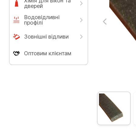
Хімія для вікон та
дверей
Водовідливні
профілі
Зовнішні відливи
Оптовим клієнтам