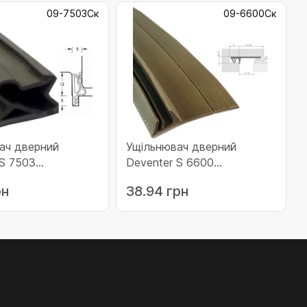
09-7503Ск
09-6600Ск
ач дверний
Ущільнювач дверний
 S 7503
Deventer S 6600
ий (09-7503Ск)
коричневий RAL8014 (09-
рн
38.94 грн
6600Ск)