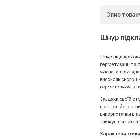
Опис товар
Шнур підкла
Шнур підкладкови
герметизації та ф
якісного підклад
високоякісного E
герметизуючі вла
Завдяки своїй ст
повітря. Його ст
використання в н
знижувати витрат
Характеристики