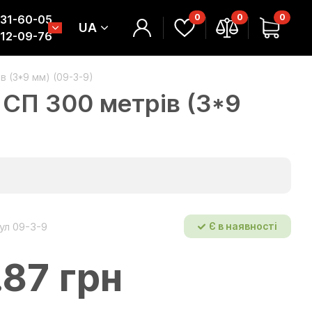
0
0
0
331-60-05
UA
312-09-76
в (3*9 мм) (09-3-9)
 СП 300 метрів (3*9
ул 09-3-9
Є в наявності
.87 грн