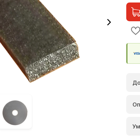
До
Оп
Ум