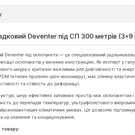
у
дковий Deventer під СП 300 метрів (3*9
й Deventer під склопакети — це спеціалізований ущільнюваль
іксації склопакетів у віконних конструкціях. Як експерт у га
кового шнура є критично важливим для довговічності та енерг
PDM (етилен-пропілен-дієн-мономеру), має спінену еластичн
стивості та стійкість до деформації.
руктурі, шнур ефективно заповнює простір між склопакетом і 
ійкість до перепадів температур, ультрафіолетового випромін
айрізноманітніших кліматичних умовах. Це дозволяє підтримув
и на опалення та кондиціонування.
 товару: