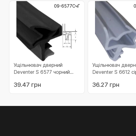
09-6577СчГ
0
Ущільнювач дверний
Ущільнювач дверн
Deventer S 6577 чорний
Deventer S 6612 сі
Німеччина (09-6577СчГ)
Німеччина (09-66
39.47 грн
36.27 грн