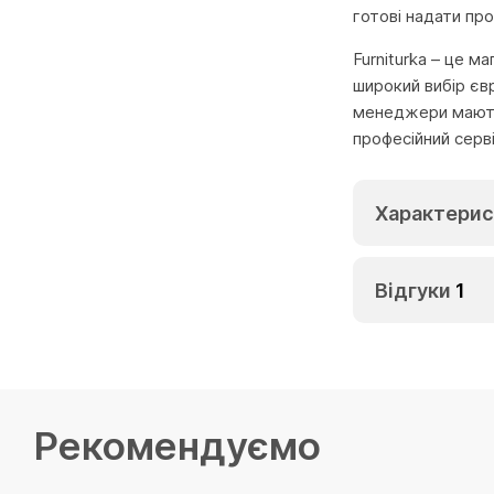
готові надати пр
Furniturka – це м
широкий вибір єв
менеджери мають 
професійний серв
Характерис
Відгуки
1
Рекомендуємо