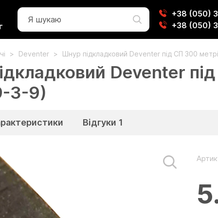
+38 (050) 
+38 (050) 
г
чі
Deventer
Шнур підкладковий Deventer під СП 300 метрі
ідкладковий Deventer під
9-3-9)
арактеристики
Відгуки
1
Артик
5