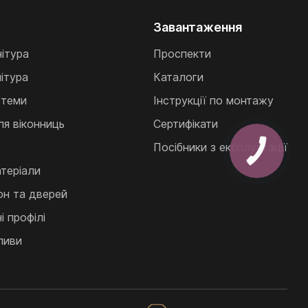
Завантаження
нітура
Проспекти
ітура
Каталоги
стеми
Інструкції по монтажу
ля віконниць
Сертифікати
Посібники з експлуатації
теріали
кон та дверей
 профілі
ливи