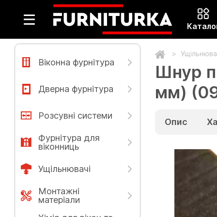
Катало
Ущільнюва
Віконна фурнітура
Шнур п
мм) (0
Дверна фурнітура
Розсувні системи
Опис
Х
Фурнітура для
віконниць
Ущільнювачі
Монтажні
матеріали