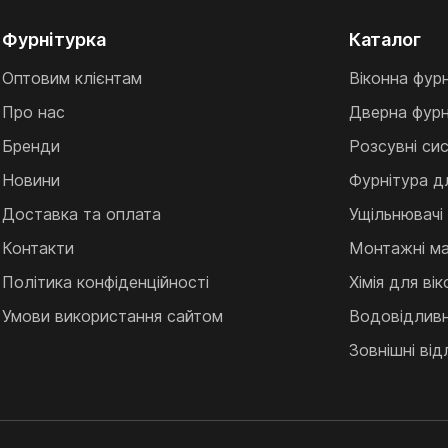
Фурнітурка
Каталог
Оптовим клієнтам
Віконна фур
Про нас
Дверна фурн
Бренди
Розсувні си
Новини
Фурнітура д
Доставка та оплата
Ущільнювачі
Контакти
Монтажні ма
Політика конфіденційності
Хімія для ві
Умови використання сайтом
Водовідливні
Зовнішні від