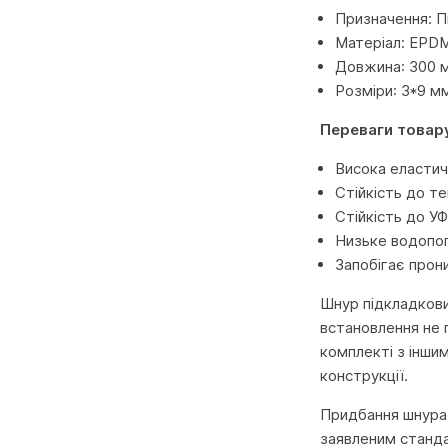
Призначення: П
Матеріал: EPDM
Довжина: 300 
Розміри: 3*9 м
Переваги товар
Висока еластичн
Стійкість до т
Стійкість до У
Низьке водопо
Запобігає прон
Шнур підкладкови
встановлення не п
комплекті з інши
конструкції.
Придбання шнура в
заявленим станда