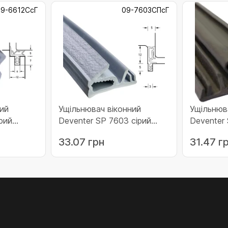
9-6612СсГ
09-7603СПсГ
ий
Ущільнювач віконний
Ущільнюв
рий
Deventer SP 7603 сірий
Deventer
12СсГ)
Німеччина (09-7603СПсГ)
коричнев
33.07 грн
31.47 г