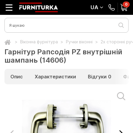
0
UA
Віконна фурнітура
Ручки віконні
2х сторонні ру
Гарнітур Рапсодія PZ внутрішній
шампань (14606)
Опис
Характеристики
Відгуки
0
Фай