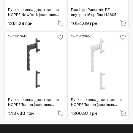
Ручка віконна двостороння
Гарнітур Рапсодія PZ
HOPPE New York (зовнішня
внутрішній срібло (14605)
частина) F9714М чорна
1261.28 грн
1054.69 грн
матова (11856452)
15-11817641
15-11812965
Ручка віконна двостороння
Ручка віконна двостороння
HOPPE Tuolon (зовнішня
HOPPE Tuolon (зовнішня
частина) F9714M чорна
частина) F9016 біла
1437.30 грн
1306.87 грн
матова (11817641)
(11812965)